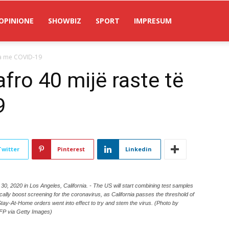
OPINIONE
SHOWBIZ
SPORT
IMPRESUM
eja me COVID-19
fro 40 mijë raste të
9
Twitter
Pinterest
Linkedin
 30, 2020 in Los Angeles, California. - The US will start combining test samples
cally boost screening for the coronavirus, as California passes the threshold of
tay-At-Home orders went into effect to try and stem the virus. (Photo by
P via Getty Images)