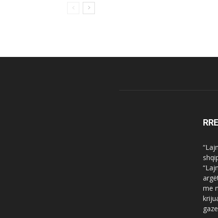
RR
“Laj
shqi
“Laj
argë
me n
krij
gaze