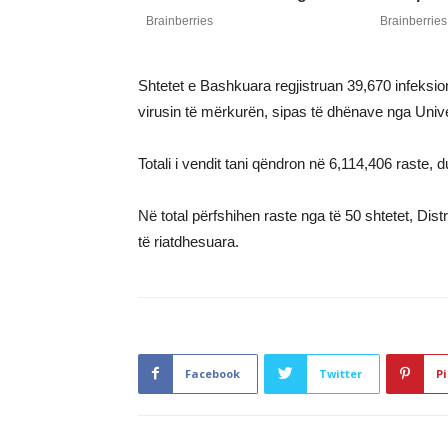
Shtetet e Bashkuara regjistruan 39,670 infeksi
virusin të mërkurën, sipas të dhënave nga Unive
Totali i vendit tani qëndron në 6,114,406 raste, 
Në total përfshihen raste nga të 50 shtetet, Distr
të riatdhesuara.
Facebook
Twitter
Pi