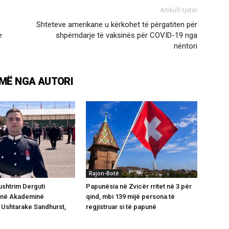
Artikulli tjetër
Shteteve amerikane u kërkohet të përgatiten për
e
shpërndarje të vaksinës për COVID-19 nga
nëntori
MË NGA AUTORI
Rajon-Botë
shtrim Derguti
Papunësia në Zvicër rritet në 3 për
 në Akademinë
qind, mbi 139 mijë persona të
Ushtarake Sandhurst,
regjistruar si të papunë