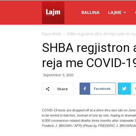
Gazeta
BALLINA
LAJME
Rajon-Botë
SHBA regjistron afro 40 mijë raste të r
Lajm
SHBA regjistron a
reja me COVID-1
September 3, 2020
Facebook
Share
COVID-19 tests are dropped off at a drive-thru test site on June
to be tested in batches, instead of one by one, hoping to dramati
6,000 coronavirus-related deaths three months after statewide S
Frederic J. BROWN / AFP) (Photo by FREDERIC J. BROWN/AF