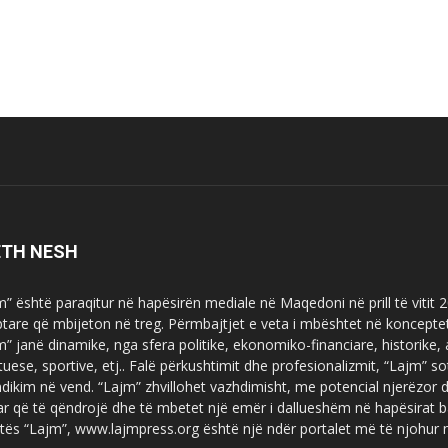
ETH NESH
m” është paraqitur në hapësirën mediale në Maqedoni në prill të vitit
ptare që mbijeton në treg. Përmbajtjet e veta i mbështet në koncepte
m” janë dinamike, nga sfera politike, ekonomiko-financiare, historike,
tuese, sportive, etj.. Falë përkushtimit dhe profesionalizmit, “Lajm
dikim në vend. “Lajm” zhvillohet vazhdimisht, me potencial njerëzor
uar që të qëndrojë dhe të mbetet një emër i dallueshëm në hapësirat b
tës “Lajm”, www.lajmpress.org është një ndër portalet më të njohur