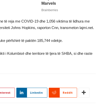
one të reja me COVID-19 dhe 1,056 viktima të lidhura me
rsiteti Johns Hopkins, raporton Cnn, transmeton lajmi.net.
duke përfshirë të paktën 185,744 vdekje.
ikti i Kolumbisë dhe territore të tjera të SHBA, si dhe raste
nterest
Linkedin
ReddIt