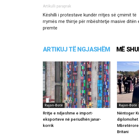
Artikulli paraprak
Këshilli i protestave kundër rritjes së çmimit të
rrymës me thirrje për mbështetje masive ditën 
premte
ARTIKUJ TË NGJASHËM
MË SHU
Rajon-Botë
Rajon-Botë
Rritje e ndjeshme e import-
Nëntoger Ku
eksporteve në periudhën janar-
diplomohet
korrik
Mbretërore 
Britani