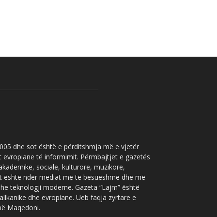
 2005 dhe sot është e përditshmja më e vjetër
t evropiane të informimit. Përmbajtjet e gazetës
 akademike, sociale, kulturore, muzikore,
” sot është ndër mediat më të besueshme dhe më
 dhe teknologji moderne. Gazeta “Lajm” është
allkanike dhe evropiane. Ueb faqja zyrtare e
 në Maqedoni.