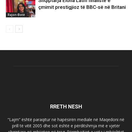
Shqiptarja Elona Latifi finaliste e
çmimit prestigjioz të BBC-së në Britani
Rajon-Botë
RRETH NESH
“Lajm” është paraqitur në hapësirën mediale në Maqedoni në
prill të vitit 2005 dhe sot është e përditshmja më e vjetër
shqiptare që mbijeton në treg. Përmbajtjet e veta i mbështet