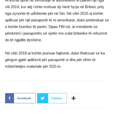
Ai kishte qenë në vëmendje të autoriteteve të paktën që nga
viti 2014, kur atij i ishte mohuar dy herë hyrja në Britani, prej
nga synonte të udhëtonte për në Siri. Në vitin 2015 ai kishte
aplikuar për një pasaportë të re amerikane, duke pretenduar se
e kishte humbur të parën. Sipas FBI-së, ai mendonte se
përdorimi i pasaportës së vjetër me vulat britanike të refuzimit
do të ngjallte dyshime.
Në vitin 2018 ai kishte pranuar fajësinë, duke theksuar se ka
gënjyer gjatë aplikimit për pasaportë si dhe për ofrim të
mbështetjes materiale për ISIS-in.
Facebook
Twitter