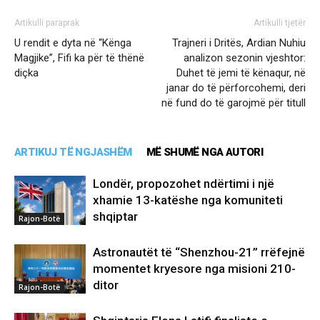
Artikulli paraprak
Artikulli tjetër
U rendit e dyta në “Kënga
Trajneri i Dritës, Ardian Nuhiu
Magjike”, Fifi ka për të thënë
analizon sezonin vjeshtor:
diçka
Duhet të jemi të kënaqur, në
janar do të përforcohemi, deri
në fund do të garojmë për titull
ARTIKUJ TË NGJASHËM
MË SHUMË NGA AUTORI
Londër, propozohet ndërtimi i një
xhamie 13-katëshe nga komuniteti
shqiptar
Rajon-Botë
Astronautët të “Shenzhou-21” rrëfejnë
momentet kryesore nga misioni 210-
ditor
Rajon-Botë