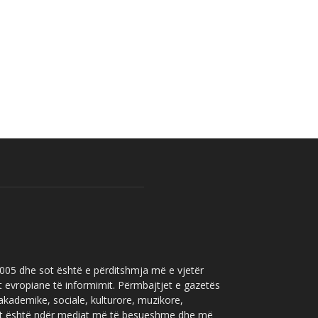
 2005 dhe sot është e përditshmja më e vjetër
t evropiane të informimit. Përmbajtjet e gazetës
 akademike, sociale, kulturore, muzikore,
” sot është ndër mediat më të besueshme dhe më