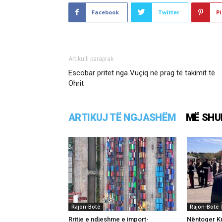
Facebook
Twitter
Pi
Artikulli paraprak
Escobar pritet nga Vuçiq në prag të takimit të
Ohrit
ARTIKUJ TË NGJASHËM
MË SHU
Rajon-Botë
Rajon-Botë
Rritje e ndjeshme e import-
Nëntoger Ku