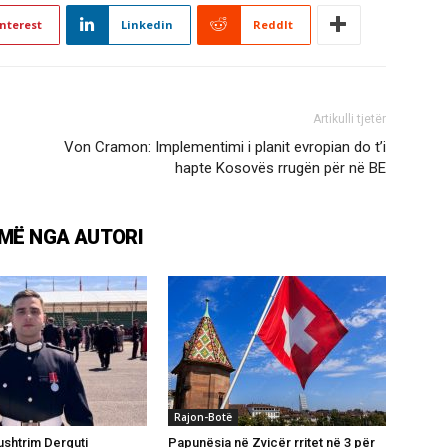
nterest
Linkedin
ReddIt
Artikulli tjetër
Von Cramon: Implementimi i planit evropian do t’i
hapte Kosovës rrugën për në BE
MË NGA AUTORI
Rajon-Botë
shtrim Derguti
Papunësia në Zvicër rritet në 3 për