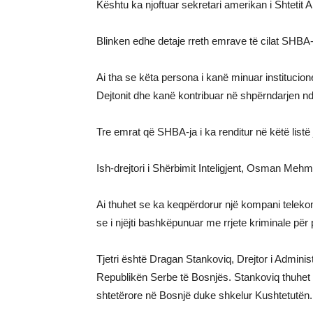
Kështu ka njoftuar sekretari amerikan i Shtetit 
Blinken edhe detaje rreth emrave të cilat SHBA-j
Ai tha se këta persona i kanë minuar instituci
Dejtonit dhe kanë kontribuar në shpërndarjen n
Tre emrat që SHBA-ja i ka renditur në këtë listë 
Ish-drejtori i Shërbimit Inteligjent, Osman Meh
Ai thuhet se ka keqpërdorur një kompani telekom
se i njëjti bashkëpunuar me rrjete kriminale pë
Tjetri është Dragan Stankoviq, Drejtor i Admini
Republikën Serbe të Bosnjës. Stankoviq thuhet s
shtetërore në Bosnjë duke shkelur Kushtetutën.