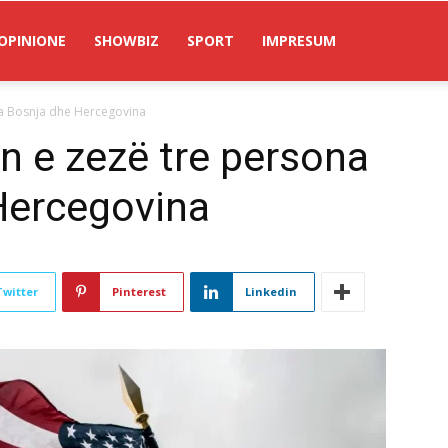
OPINIONE
SHOWBIZ
SPORT
IMPRESUM
ga Bosnja dhe Hercegovina
ën e zezë tre persona
Hercegovina
Twitter
Pinterest
Linkedin