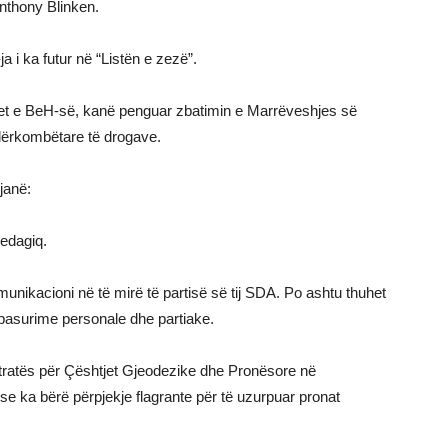
Anthony Blinken.
a i ka futur në “Listën e zezë”.
onet e BeH-së, kanë penguar zbatimin e Marrëveshjes së
dërkombëtare të drogave.
janë:
medagiq.
unikacioni në të mirë të partisë së tij SDA. Po ashtu thuhet
r pasurime personale dhe partiake.
stratës për Çështjet Gjeodezike dhe Pronësore në
e ka bërë përpjekje flagrante për të uzurpuar pronat