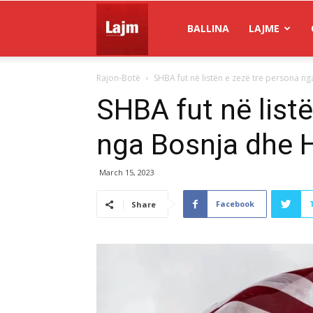
Gazeta
BALLINA
LAJME
Rajon-Botë
SHBA fut në listën e zezë tre persona n
Lajm
SHBA fut në list
nga Bosnja dhe 
March 15, 2023
Facebook
Share