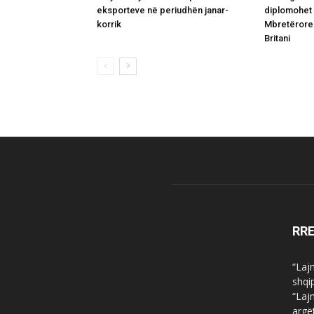
eksporteve në periudhën janar-
diplomohet
korrik
Mbretërore 
Britani
RR
“Laj
shqi
“Laj
argë