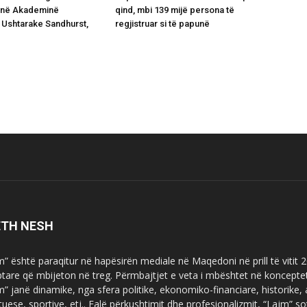
 në Akademinë
qind, mbi 139 mijë persona të
Ushtarake Sandhurst,
regjistruar si të papunë
ETH NESH
m” është paraqitur në hapësirën mediale në Maqedoni në prill të vitit
ptare që mbijeton në treg. Përmbajtjet e veta i mbështet në koncepte
m” janë dinamike, nga sfera politike, ekonomiko-financiare, historike,
tuese, sportive, etj.. Falë përkushtimit dhe profesionalizmit, “Lajm