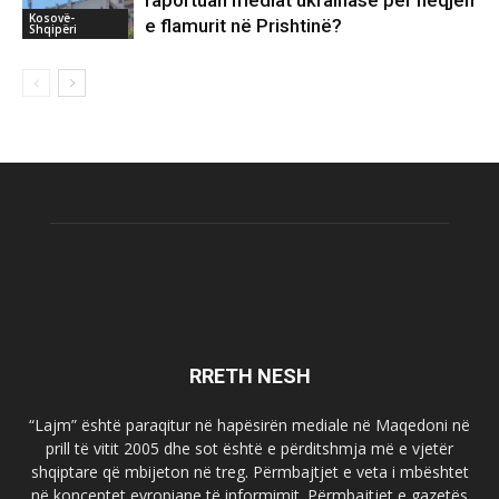
raportuan mediat ukrainase për heqjen
Kosovë-
e flamurit në Prishtinë?
Shqipëri
RRETH NESH
“Lajm” është paraqitur në hapësirën mediale në Maqedoni në
prill të vitit 2005 dhe sot është e përditshmja më e vjetër
shqiptare që mbijeton në treg. Përmbajtjet e veta i mbështet
në konceptet evropiane të informimit. Përmbajtjet e gazetës