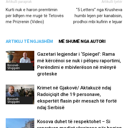
Artikulli paraprak
Artikulli tjetër
Kurti nuk e haron premtimin
“5 Letters” nga Krusheva
për lidhjen me rrugë të Tetovës
humbi lejen për kanabisin,
me Prizrenin (Video)
prodhoi mbi kufirin e lejuar
ARTIKUJ TË NGJASHËM
MË SHUMË NGA AUTORI
Gazetari legjendar i ‘Spiegel’: Rama
më kërcënoi se nuk i pëlqeu raportimi,
Kosovë-
Perëndimi e mbivlerëson në mënyrë
Shqipëri
groteske
Krimet në Gjakovë/ Aktakuzë ndaj
Radoiçiqit dhe 19 personave,
Kosovë-
ekspertët flasin për mesazh të fortë
Shqipëri
ndaj Serbisë
Kosova duhet të respektohet – Si