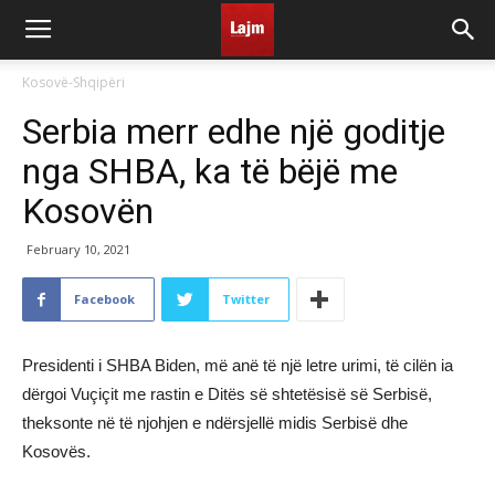
Kosovë-Shqipëri
Serbia merr edhe një goditje
nga SHBA, ka të bëjë me
Kosovën
February 10, 2021
Facebook
Twitter
Presidenti i SHBA Biden, më anë të një letre urimi, të cilën ia
dërgoi Vuçiçit me rastin e Ditës së shtetësisë së Serbisë,
theksonte në të njohjen e ndërsjellë midis Serbisë dhe
Kosovës.