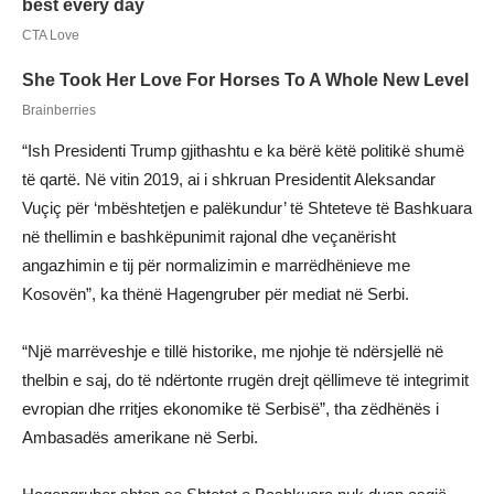
“Ish Presidenti Trump gjithashtu e ka bërë këtë politikë shumë
të qartë. Në vitin 2019, ai i shkruan Presidentit Aleksandar
Vuçiç për ‘mbështetjen e palëkundur’ të Shteteve të Bashkuara
në thellimin e bashkëpunimit rajonal dhe veçanërisht
angazhimin e tij për normalizimin e marrëdhënieve me
Kosovën”, ka thënë Hagengruber për mediat në Serbi.
“Një marrëveshje e tillë historike, me njohje të ndërsjellë në
thelbin e saj, do të ndërtonte rrugën drejt qëllimeve të integrimit
evropian dhe rritjes ekonomike të Serbisë”, tha zëdhënës i
Ambasadës amerikane në Serbi.