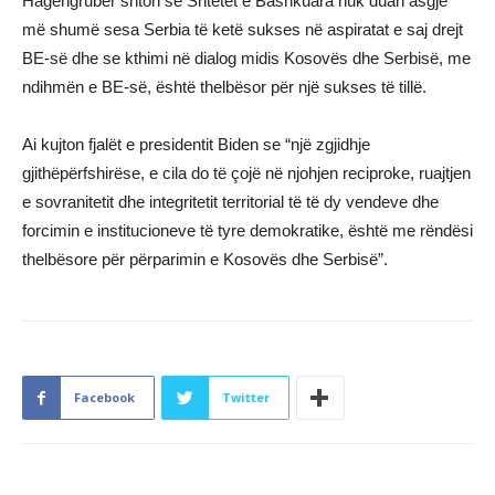
Hagengruber shton se Shtetet e Bashkuara nuk duan asgjë
më shumë sesa Serbia të ketë sukses në aspiratat e saj drejt
BE-së dhe se kthimi në dialog midis Kosovës dhe Serbisë, me
ndihmën e BE-së, është thelbësor për një sukses të tillë.
Ai kujton fjalët e presidentit Biden se “një zgjidhje
gjithëpërfshirëse, e cila do të çojë në njohjen reciproke, ruajtjen
e sovranitetit dhe integritetit territorial të të dy vendeve dhe
forcimin e institucioneve të tyre demokratike, është me rëndësi
thelbësore për përparimin e Kosovës dhe Serbisë”.
Facebook
Twitter