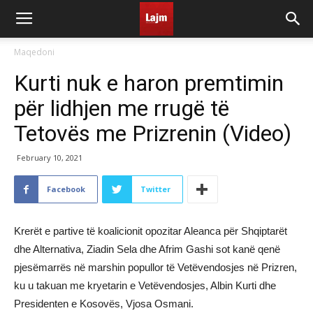
Maqedoni
Kurti nuk e haron premtimin
për lidhjen me rrugë të
Tetovës me Prizrenin (Video)
February 10, 2021
Facebook
Twitter
Krerët e partive të koalicionit opozitar Aleanca për Shqiptarët
dhe Alternativa, Ziadin Sela dhe Afrim Gashi sot kanë qenë
pjesëmarrës në marshin popullor të Vetëvendosjes në Prizren,
ku u takuan me kryetarin e Vetëvendosjes, Albin Kurti dhe
Presidenten e Kosovës, Vjosa Osmani.