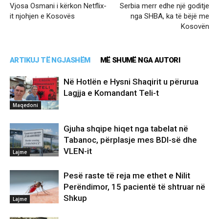
Vjosa Osmani i kërkon Netflix-
Serbia merr edhe një goditje
it njohjen e Kosovës
nga SHBA, ka të bëjë me
Kosovën
ARTIKUJ TË NGJASHËM
MË SHUMË NGA AUTORI
Në Hotlën e Hysni Shaqirit u përurua
Lagjja e Komandant Teli-t
Maqedoni
Gjuha shqipe hiqet nga tabelat në
Tabanoc, përplasje mes BDI-së dhe
VLEN-it
Lajme
Pesë raste të reja me ethet e Nilit
Perëndimor, 15 pacientë të shtruar në
Shkup
Lajme