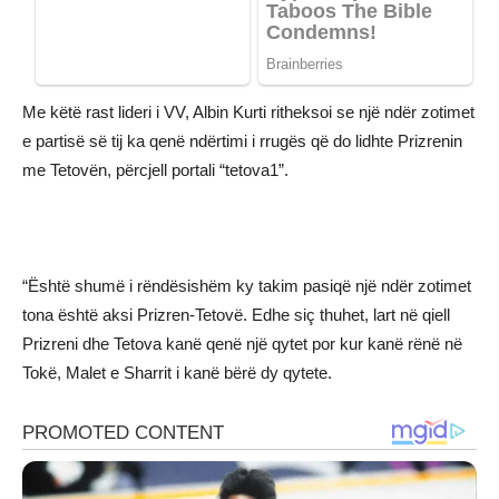
Me këtë rast lideri i VV, Albin Kurti ritheksoi se një ndër zotimet
e partisë së tij ka qenë ndërtimi i rrugës që do lidhte Prizrenin
me Tetovën, përcjell portali “tetova1”.
“Është shumë i rëndësishëm ky takim pasiqë një ndër zotimet
tona është aksi Prizren-Tetovë. Edhe siç thuhet, lart në qiell
Prizreni dhe Tetova kanë qenë një qytet por kur kanë rënë në
Tokë, Malet e Sharrit i kanë bërë dy qytete.