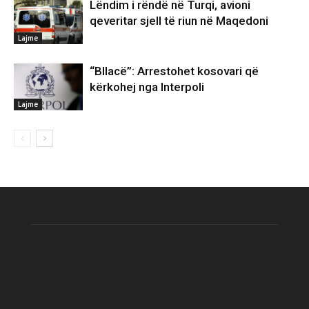
Lëndim i rëndë në Turqi, avioni
qeveritar sjell të riun në Maqedoni
Lajme
“Bllacë”: Arrestohet kosovari që
kërkohej nga Interpoli
Lajme