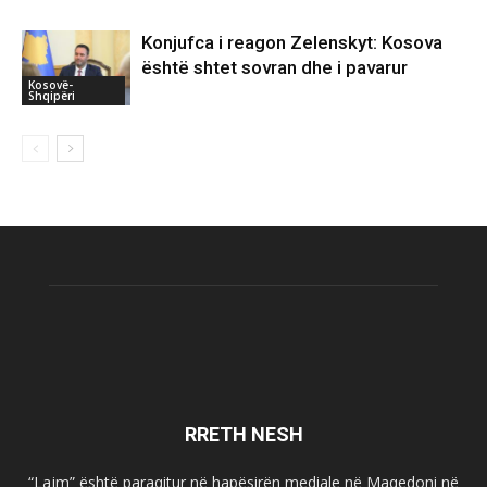
Konjufca i reagon Zelenskyt: Kosova
është shtet sovran dhe i pavarur
Kosovë-
Shqipëri
RRETH NESH
“Lajm” është paraqitur në hapësirën mediale në Maqedoni në