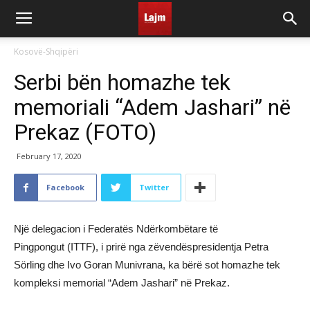
Kosovë-Shqipëri
Serbi bën homazhe tek
memoriali “Adem Jashari” në
Prekaz (FOTO)
February 17, 2020
Facebook
Twitter
Një delegacion i Federatës Ndërkombëtare të
Pingpongut (ITTF), i prirë nga zëvendëspresidentja Petra
Sörling dhe Ivo Goran Munivrana, ka bërë sot homazhe tek
kompleksi memorial “Adem Jashari” në Prekaz.