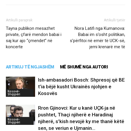
Artikulli paraprak
Artikulli tjetër
Tayna publikon mesazhet
Nora Latifi nga Kumanova:
private, çfarë mendon babai i
Babai im s’osht politikan,
saj kur ajo “çmendet” në
s’përfitoi në emër të UCK-së,
koncerte
jemi krenarë me të
ARTIKUJ TË NGJASHËM
MË SHUMË NGA AUTORI
Ish-ambasadori Bosch: Shpresoj që BE
t’ia bëjë kusht Ukrainës njohjen e
Kosovë-
Kosovës
Shqipëri
Rron Gjinovci: Kur u kanë UÇK-ja në
pushtet, Thaçi njiherë e Haradinaj
Kosovë-
njiherë, s’kish nevojë ky me thanë këtë
Shqipëri
sen, se veriun e Ujmanin...