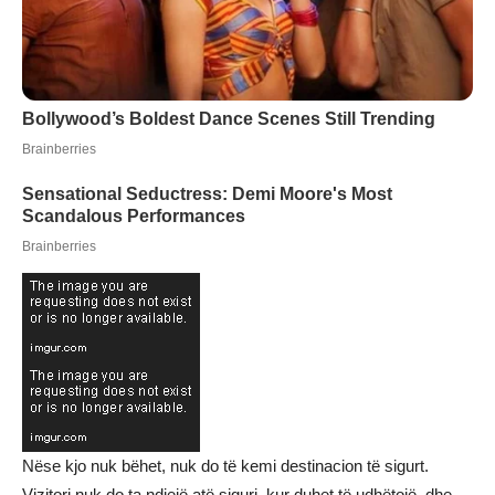
Nëse kjo nuk bëhet, nuk do të kemi destinacion të sigurt.
Vizitori nuk do ta ndiejë atë siguri, kur duhet të udhëtojë, dhe