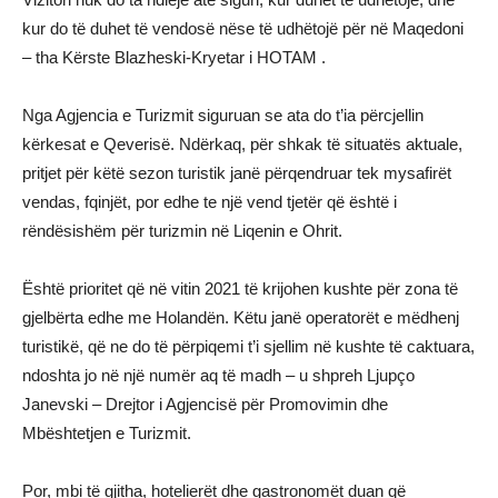
kur do të duhet të vendosë nëse të udhëtojë për në Maqedoni
– tha Kërste Blazheski-Kryetar i HOTAM .
Nga Agjencia e Turizmit siguruan se ata do t’ia përcjellin
kërkesat e Qeverisë. Ndërkaq, për shkak të situatës aktuale,
pritjet për këtë sezon turistik janë përqendruar tek mysafirët
vendas, fqinjët, por edhe te një vend tjetër që është i
rëndësishëm për turizmin në Liqenin e Ohrit.
Është prioritet që në vitin 2021 të krijohen kushte për zona të
gjelbërta edhe me Holandën. Këtu janë operatorët e mëdhenj
turistikë, që ne do të përpiqemi t’i sjellim në kushte të caktuara,
ndoshta jo në një numër aq të madh – u shpreh Ljupço
Janevski – Drejtor i Agjencisë për Promovimin dhe
Mbështetjen e Turizmit.
Por, mbi të gjitha, hotelierët dhe gastronomët duan që