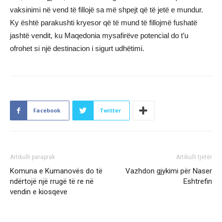
vaksinimi në vend të fillojë sa më shpejt që të jetë e mundur.
Ky është parakushti kryesor që të mund të fillojmë fushatë
jashtë vendit, ku Maqedonia mysafirëve potencial do t’u
ofrohet si një destinacion i sigurt udhëtimi.
Facebook
Twitter
Artikulli paraprak
Artikulli tjetër
Komuna e Kumanovës do të
Vazhdon gjykimi për Naser
ndërtojë një rrugë të re në
Eshtrefin
vendin e kiosqeve