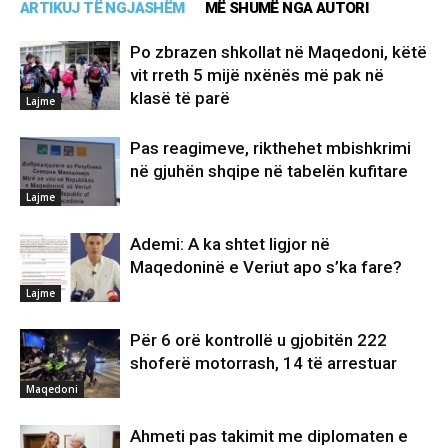
ARTIKUJ TË NGJASHËM
MË SHUMË NGA AUTORI
Po zbrazen shkollat në Maqedoni, këtë
vit rreth 5 mijë nxënës më pak në
klasë të parë
Lajme
Pas reagimeve, rikthehet mbishkrimi
në gjuhën shqipe në tabelën kufitare
Lajme
Ademi: A ka shtet ligjor në
Maqedoninë e Veriut apo s’ka fare?
Lajme
Për 6 orë kontrollë u gjobitën 222
shoferë motorrash, 14 të arrestuar
Maqedoni
Ahmeti pas takimit me diplomaten e