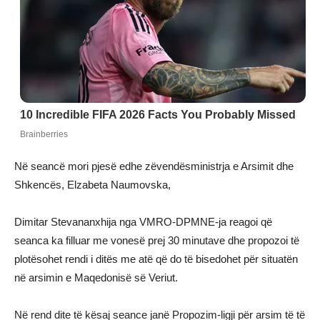
Në seancë mori pjesë edhe zëvendësministrja e Arsimit dhe
Shkencës, Elzabeta Naumovska,
Dimitar Stevananxhija nga VMRO-DPMNE-ja reagoi që
seanca ka filluar me vonesë prej 30 minutave dhe propozoi të
plotësohet rendi i ditës me atë që do të bisedohet për situatën
në arsimin e Maqedonisë së Veriut.
Në rend dite të kësaj seance janë Propozim-ligji për arsim të të