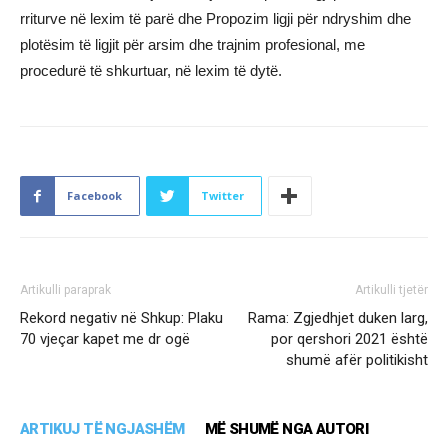
rriturve në lexim të parë dhe Propozim ligji për ndryshim dhe
plotësim të ligjit për arsim dhe trajnim profesional, me
procedurë të shkurtuar, në lexim të dytë.
Facebook
Twitter
Artikulli paraprak
Artikulli tjetër
Rekord negativ në Shkup: Plaku
Rama: Zgjedhjet duken larg,
70 vjeçar kapet me dr ogë
por qershori 2021 është
shumë afër politikisht
ARTIKUJ TË NGJASHËM
MË SHUMË NGA AUTORI