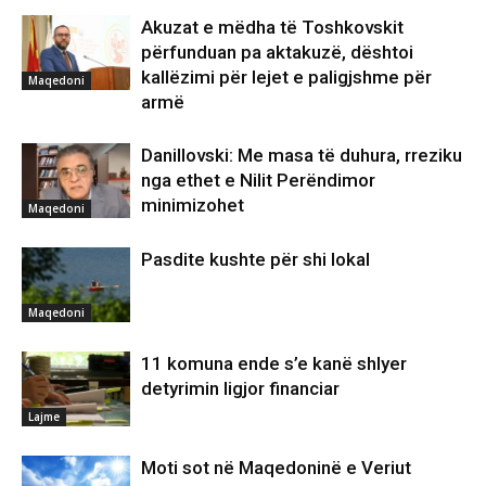
Akuzat e mëdha të Toshkovskit
përfunduan pa aktakuzë, dështoi
kallëzimi për lejet e paligjshme për
Maqedoni
armë
Danillovski: Me masa të duhura, rreziku
nga ethet e Nilit Perëndimor
minimizohet
Maqedoni
Pasdite kushte për shi lokal
Maqedoni
11 komuna ende s’e kanë shlyer
detyrimin ligjor financiar
Lajme
Moti sot në Maqedoninë e Veriut