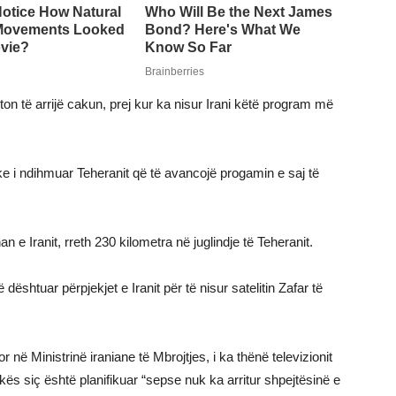
hton të arrijë cakun, prej kur ka nisur Irani këtë program më
 i ndihmuar Teheranit që të avancojë progamin e saj të
n e Iranit, rreth 230 kilometra në juglindje të Teheranit.
 dështuar përpjekjet e Iranit për të nisur satelitin Zafar të
ë Ministrinë iraniane të Mbrojtjes, i ka thënë televizionit
tokës siç është planifikuar “sepse nuk ka arritur shpejtësinë e