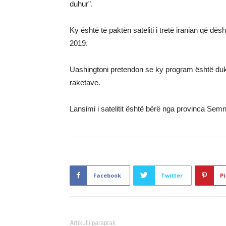
duhur”.
Ky është të paktën sateliti i tretë iranian që dës
2019.
Uashingtoni pretendon se ky program është duke
raketave.
Lansimi i satelitit është bërë nga provinca Semna
Facebook
Twitter
Pi
Artikulli paraprak