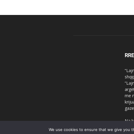
RR
“Laj
shqi
“Laj
argë
me n
krij
gaze
Na k
We use cookies to ensure that we give you th