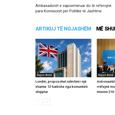
Ambasadorët e sapoemëruar do të referojnë
para Komisionit për Politikë të Jashtme
ARTIKUJ TË NGJASHËM
MË SHU
Rajon-Botë
Rajon-Botë
Londër, propozohet ndërtimi i një
Astronautët
xhamie 13-katëshe nga komuniteti
rrëfejnë m
shqiptar
misioni 210-