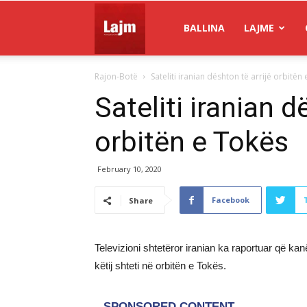
Gazeta
BALLINA
LAJME
Rajon-Botë
Sateliti iranian dështon të arrijë orbitën
Lajm
Sateliti iranian d
orbitën e Tokës
February 10, 2020
Facebook
Share
Televizioni shtetëror iranian ka raportuar që kanë
këtij shteti në orbitën e Tokës.