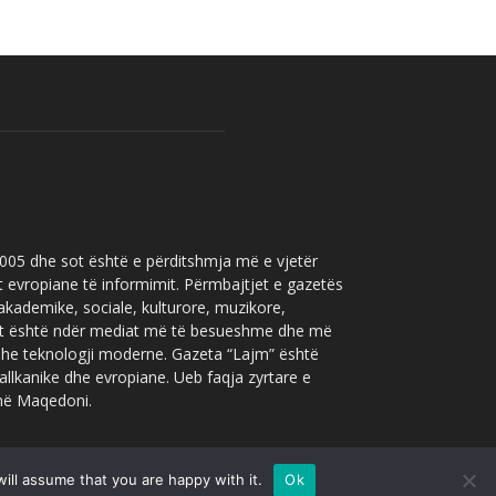
 2005 dhe sot është e përditshmja më e vjetër
t evropiane të informimit. Përmbajtjet e gazetës
 akademike, sociale, kulturore, muzikore,
” sot është ndër mediat më të besueshme dhe më
 dhe teknologji moderne. Gazeta “Lajm” është
allkanike dhe evropiane. Ueb faqja zyrtare e
 në Maqedoni.
ill assume that you are happy with it.
Ok