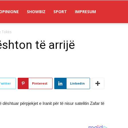
OPINIONE
SHOWBIZ
SPORT
IMPRESUM
 e Tokës
ështon të arrijë
Twitter
Pinterest
Linkedin
 dështuar përpjekjet e Iranit për të nisur satelitin Zafar të