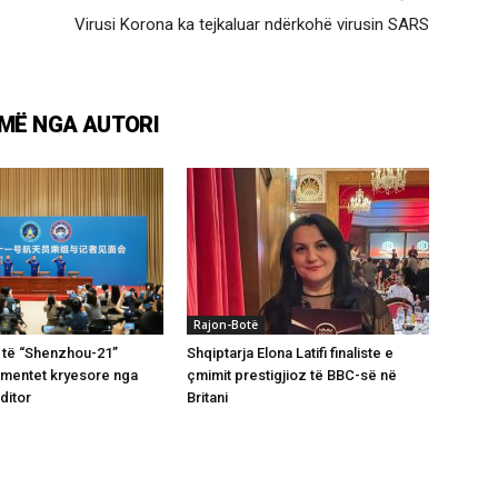
Virusi Korona ka tejkaluar ndërkohë virusin SARS
MË NGA AUTORI
Rajon-Botë
 të “Shenzhou-21”
Shqiptarja Elona Latifi finaliste e
omentet kryesore nga
çmimit prestigjioz të BBC-së në
ditor
Britani