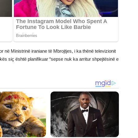
ë Ministrinë iraniane të Mbrojtjes, i ka thënë televizionit
tokës siç është planifikuar “sepse nuk ka arritur shpejtësinë e