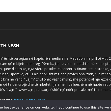
ETH NESH
m” është paraqitur në hapësirën mediale në Maqedoni në prill të vitit
ptare që mbijeton në treg. Përmbajtjet e veta i mbështet në koncepte
m” janë dinamike, nga sfera politike, ekonomiko-financiare, historike,
tuese, sportive, etj.. Falë përkushtimit dhe profesionalizmit, “Lajm
dikim në vend. “Lajm” zhvillohet vazhdimisht, me potencial njerëzor
uar që të qëndrojë dhe të mbetet një emër i dallueshëm në hapësirat b
tës “Lajm”, www.lajmpress.org është një ndër portalet më të njohur
ontakto:
lajm.sk@gmail.com
e best experience on our website. If you continue to use this site we w