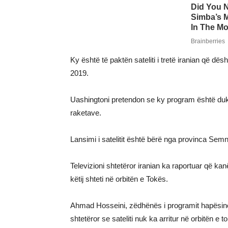
Ky është të paktën sateliti i tretë iranian që dës
2019.
Uashingtoni pretendon se ky program është duke
raketave.
Lansimi i satelitit është bërë nga provinca Semna
Televizioni shtetëror iranian ka raportuar që kanë
këtij shteti në orbitën e Tokës.
Ahmad Hosseini, zëdhënës i programit hapësinor n
shtetëror se sateliti nuk ka arritur në orbitën e 