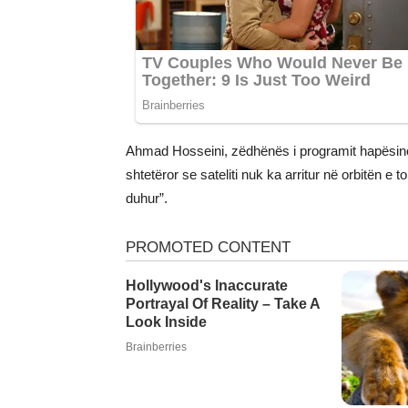
Ahmad Hosseini, zëdhënës i programit hapësinor n
shtetëror se sateliti nuk ka arritur në orbitën e 
duhur”.