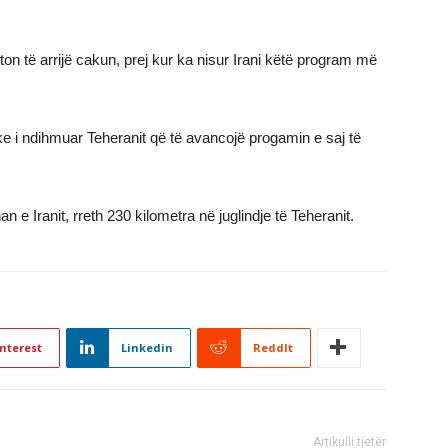
hton të arrijë cakun, prej kur ka nisur Irani këtë program më
 i ndihmuar Teheranit që të avancojë progamin e saj të
n e Iranit, rreth 230 kilometra në juglindje të Teheranit.
nterest
Linkedin
ReddIt
Artikulli tjetër