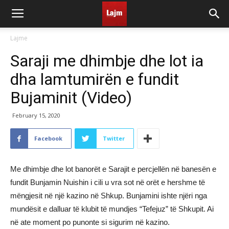
Lajme
Saraji me dhimbje dhe lot ia
dha lamtumirën e fundit
Bujaminit (Video)
February 15, 2020
Facebook
Twitter
Me dhimbje dhe lot banorët e Sarajit e percjellën në banesën e
fundit Bunjamin Nuishin i cili u vra sot në orët e hershme të
mëngjesit në një kazino në Shkup. Bunjamini ishte njëri nga
mundësit e dalluar të klubit të mundjes “Tefejuz” të Shkupit. Ai
në ate moment po punonte si sigurim në kazino.