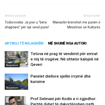
Artikulli paraprak
Artikulli tjetër
Todorovska: Ja pse u “bëra
Manastiri krenohet me punën e
shqiptare” për një vend pune!
Ministrisë së Kulturës
ARTIKUJ TË NGJASHËM
MË SHUMË NGA AUTORI
Tetova në prag të vendimit për emrat
e rinj të rrugëve: Në shtator kalojnë në
Qeveri
Maqedoni
Panelet diellore sjellin rrrymë dhe
kursime
Maqedoni
Prof.Selmani për Kodin e ri zgjedhor:
Partitë duhet të dakortësohen rreth