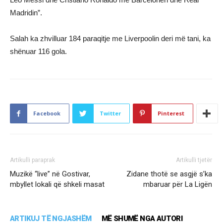
Madridin”.
Salah ka zhvilluar 184 paraqitje me Liverpoolin deri më tani, ka
shënuar 116 gola.
Facebook
Twitter
Pinterest
Artikulli paraprak
Artikulli tjetër
Muzikë “live” në Gostivar,
Zidane thotë se asgjë s’ka
mbyllet lokali që shkeli masat
mbaruar për La Ligën
ARTIKUJ TË NGJASHËM
MË SHUMË NGA AUTORI