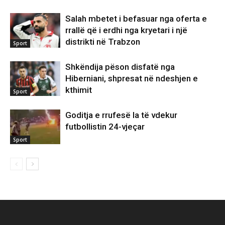
Salah mbetet i befasuar nga oferta e
rrallë që i erdhi nga kryetari i një
distrikti në Trabzon
Sport
Shkëndija pëson disfatë nga
Hiberniani, shpresat në ndeshjen e
kthimit
Sport
Goditja e rrufesë la të vdekur
futbollistin 24-vjeçar
Sport