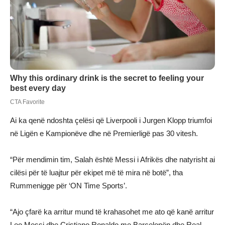
Ai ka qenë ndoshta çelësi që Liverpooli i Jurgen Klopp triumfoi
në Ligën e Kampionëve dhe në Premierligë pas 30 vitesh.
“Për mendimin tim, Salah është Messi i Afrikës dhe natyrisht ai
cilësi për të luajtur për ekipet më të mira në botë”, tha
Rummenigge për ‘ON Time Sports’.
“Ajo çfarë ka arritur mund të krahasohet me ato që kanë arritur
Leo Messi dhe Cristiano Ronaldo me Barcelonën dhe Real