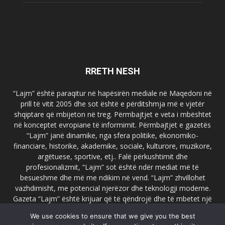
RRETH NESH
“Lajm” është paraqitur në hapësirën mediale në Maqedoni në
prill të vitit 2005 dhe sot është e përditshmja më e vjetër
shqiptare që mbijeton në treg. Përmbajtjet e veta i mbështet
në konceptet evropiane të informimit. Përmbajtjet e gazetës
“Lajm” janë dinamike, nga sfera politike, ekonomiko-
financiare, historike, akademike, sociale, kulturore, muzikore,
argëtuese, sportive, etj.. Falë përkushtimit dhe
profesionalizmit, “Lajm” sot është ndër mediat më të
besueshme dhe më me ndikim në vend. “Lajm” zhvillohet
vazhdimisht, me potencial njerëzor dhe teknologji moderne.
Gazeta “Lajm” është krijuar që të qëndrojë dhe të mbetet një
emër i dallueshëm në hapësirat ballkanike dhe evropiane. Ueb
We use cookies to ensure that we give you the best
faqja zyrtare e gazetës “Lajm”, www.lajmpress.org është një