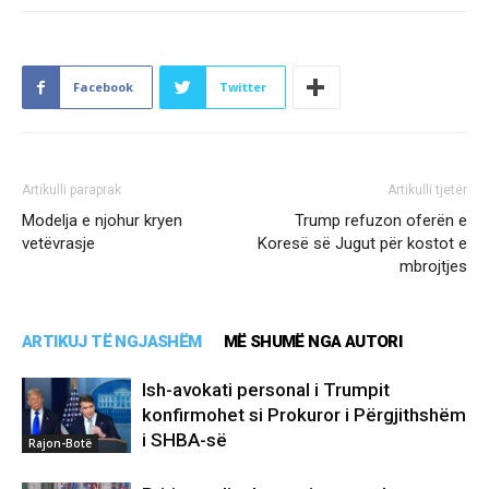
Facebook
Twitter
Artikulli paraprak
Artikulli tjetër
Modelja e njohur kryen
Trump refuzon oferën e
vetëvrasje
Koresë së Jugut për kostot e
mbrojtjes
ARTIKUJ TË NGJASHËM
MË SHUMË NGA AUTORI
Ish-avokati personal i Trumpit
konfirmohet si Prokuror i Përgjithshëm
i SHBA-së
Rajon-Botë