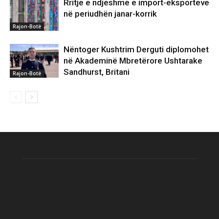
Rritje e ndjeshme e import-eksporteve
në periudhën janar-korrik
Rajon-Botë
Nëntoger Kushtrim Derguti diplomohet
në Akademinë Mbretërore Ushtarake
Sandhurst, Britani
Rajon-Botë