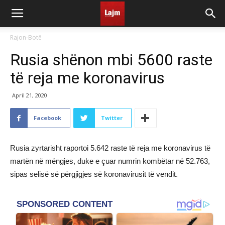
Rajon-Botë
Rusia shënon mbi 5600 raste
të reja me koronavirus
April 21, 2020
Facebook
Twitter
Rusia zyrtarisht raportoi 5.642 raste të reja me koronavirus të
martën në mëngjes, duke e çuar numrin kombëtar në 52.763,
sipas selisë së përgjigjes së koronavirusit të vendit.