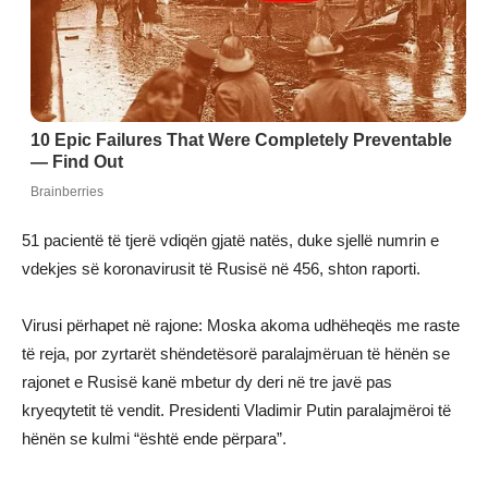
51 pacientë të tjerë vdiqën gjatë natës, duke sjellë numrin e
vdekjes së koronavirusit të Rusisë në 456, shton raporti.
Virusi përhapet në rajone: Moska akoma udhëheqës me raste
të reja, por zyrtarët shëndetësorë paralajmëruan të hënën se
rajonet e Rusisë kanë mbetur dy deri në tre javë pas
kryeqytetit të vendit. Presidenti Vladimir Putin paralajmëroi të
hënën se kulmi “është ende përpara”.