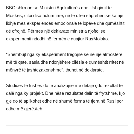
BBC shkruan se Ministri i Agrikulturës dhe Ushqimit të
Moskës, citoi disa hulumtime, në të cilën shprehen se ka një
lidhje mes eksperiencës emocionale të lopëve dhe qumështit
që ofrojnë. Përmes një deklarate ministria njoftoi se
eksperimenti ndodhi në fermën e quajtur RusMoloko.
“Shembujt nga ky eksperiment tregojnë se në një atmosferë
më të qetë, sasia dhe ndonjëherë cilësia e qumështit rritet në
mënyrë të jashtëzakonshme”, thuhet në deklaratë.
Studiues të fushës do të analizojnë me detaje çdo rezultat të
dalë nga ky projekt. Dhe nëse rezultatet dalin të frytshme, kjo
gjë do të aplikohet edhe në shumë ferma të tjera në Rusi por
edhe më gjerë./tch