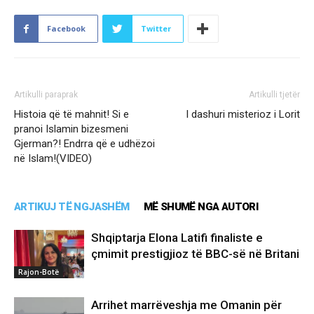
Facebook
Twitter
Artikulli paraprak
Artikulli tjetër
Histoia që të mahnit! Si e
I dashuri misterioz i Lorit
pranoi Islamin bizesmeni
Gjerman?! Endrra që e udhëzoi
në Islam!(VIDEO)
ARTIKUJ TË NGJASHËM
MË SHUMË NGA AUTORI
Shqiptarja Elona Latifi finaliste e
çmimit prestigjioz të BBC-së në Britani
Rajon-Botë
Arrihet marrëveshja me Omanin për