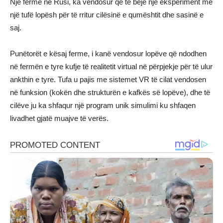
Një fermë në Rusi, ka vendosur që të bëjë një eksperiment me
një tufë lopësh për të rritur cilësinë e qumështit dhe sasinë e
saj.
Punëtorët e kësaj ferme, i kanë vendosur lopëve që ndodhen
në fermën e tyre kufje të realitetit virtual në përpjekje për të ulur
ankthin e tyre. Tufa u pajis me sistemet VR të cilat vendosen
në funksion (kokën dhe strukturën e kafkës së lopëve), dhe të
cilëve ju ka shfaqur një program unik simulimi ku shfaqen
livadhet gjatë muajve të verës.