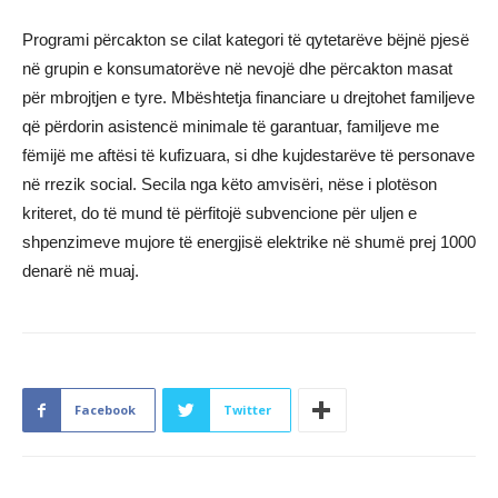
Programi përcakton se cilat kategori të qytetarëve bëjnë pjesë
në grupin e konsumatorëve në nevojë dhe përcakton masat
për mbrojtjen e tyre. Mbështetja financiare u drejtohet familjeve
që përdorin asistencë minimale të garantuar, familjeve me
fëmijë me aftësi të kufizuara, si dhe kujdestarëve të personave
në rrezik social. Secila nga këto amvisëri, nëse i plotëson
kriteret, do të mund të përfitojë subvencione për uljen e
shpenzimeve mujore të energjisë elektrike në shumë prej 1000
denarë në muaj.
Facebook
Twitter