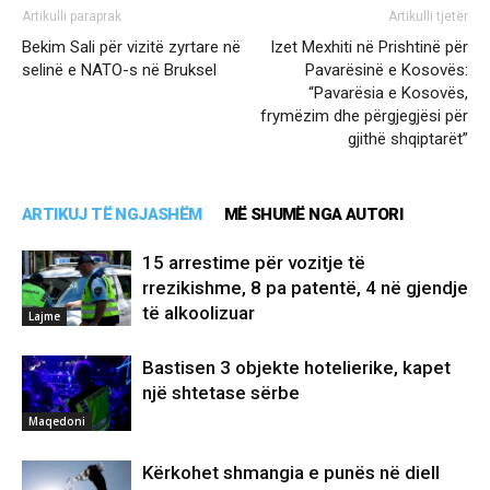
Artikulli paraprak
Artikulli tjetër
Bekim Sali për vizitë zyrtare në
Izet Mexhiti në Prishtinë për
selinë e NATO-s në Bruksel
Pavarësinë e Kosovës:
“Pavarësia e Kosovës,
frymëzim dhe përgjegjësi për
gjithë shqiptarët”
ARTIKUJ TË NGJASHËM
MË SHUMË NGA AUTORI
15 arrestime për vozitje të
rrezikishme, 8 pa patentë, 4 në gjendje
të alkoolizuar
Lajme
Bastisen 3 objekte hotelierike, kapet
një shtetase sërbe
Maqedoni
Kërkohet shmangia e punës në diell