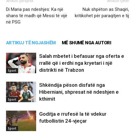
Artikulli paraprak
Artikulli tjetër
Di Maria pas ndeshjes: Ka një
Nuk shpëton as Shaqiri,
shans të madh që Messi të vijë
kritikohet për paraqitjen e tij
në PSG
ARTIKUJ TË NGJASHËM
MË SHUMË NGA AUTORI
Salah mbetet i befasuar nga oferta e
rrallë që i erdhi nga kryetari i një
distrikti në Trabzon
Sport
Shkëndija pëson disfatë nga
Hiberniani, shpresat në ndeshjen e
kthimit
Sport
Goditja e rrufesë la të vdekur
futbollistin 24-vjeçar
Sport