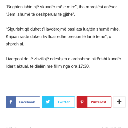
“Brighton ishin një skuadër më e mire”, tha mbrojtësi anësor.
“Jemi shumë të dëshpëruar të gjithë”.
“Sigurisht që duhet t’i lavdërojmë pasi ata luajtën shumë mirë.
Krijuan raste duke zhvilluar edhe presion të lartë te ne”, u
shpreh ai.
Liverpool do të zhvillojë ndeshjen e ardhshme pikërisht kundër
liderit aktual, të dielën me fillim nga ora 17:30.
Facebook
Twitter
Pinterest