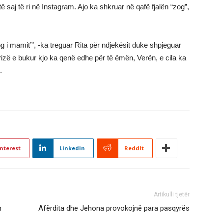
ë saj të ri në Instagram. Ajo ka shkruar në qafë fjalën “zog”,
g i mamit’”, -ka treguar Rita për ndjekësit duke shpjeguar
rizë e bukur kjo ka qenë edhe për të ëmën, Verën, e cila ka
.
nterest
Linkedin
ReddIt
Artikulli tjetër
n
Afërdita dhe Jehona provokojnë para pasqyrës