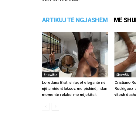
ARTIKUJ TË NGJASHËM
MË SHU
ShowBiz
ShowBiz
Loredana Brati shfaqet elegante në
Cristiano R
një ambient luksoz me pishinë, ndan
Rodriguez d
momente relaksi me ndjekësit
vitesh dashu