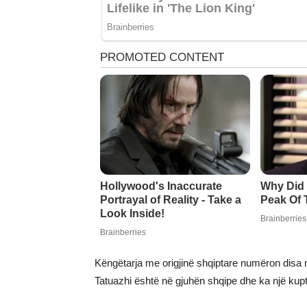
Këngëtarja me origjinë shqiptare numëron disa në
Tatuazhi është në gjuhën shqipe dhe ka një kupt