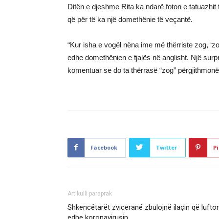
Ditën e djeshme Rita ka ndarë foton e tatuazhit t
që për të ka një domethënie të veçantë.
“Kur isha e vogël nëna ime më thërriste zog, ‘zo
edhe domethënien e fjalës në anglisht. Një surp
komentuar se do ta thërrasë “zog” përgjithmonë
Facebook
Twitter
Pi
Artikulli paraprak
Shkencëtarët zviceranë zbulojnë ilaçin që lufto
edhe koronavirusin