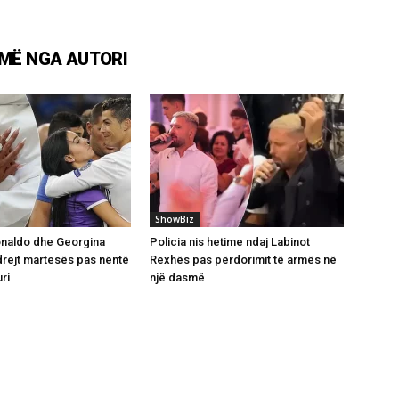
MË NGA AUTORI
ShowBiz
onaldo dhe Georgina
Policia nis hetime ndaj Labinot
rejt martesës pas nëntë
Rexhës pas përdorimit të armës në
ri
një dasmë