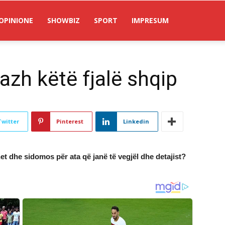
OPINIONE
SHOWBIZ
SPORT
IMPRESUM
azh këtë fjalë shqip
Twitter
Pinterest
Linkedin
et dhe sidomos për ata që janë të vegjël dhe detajist?