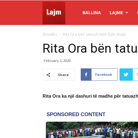
Gazeta
BALLINA
LAJME
ShowBiz
Rita Ora bën tatuazh këtë fjalë shqip
Lajm
Rita Ora bën tatu
February 2, 2020
Facebook
Share
Rita Ora ka një dashuri të madhe për tatuazh