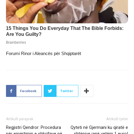
Forumi Rinor i Aleancës për Shqiptarët
Facebook
Twitter
Artikulli paraprak
Artikulli tjetër
Regjistri Qendror: Procedura
Qyteti në Gjermani ku qiratë e
për emërtimin e shkollave në
shtëpive janë vetëm 1 euro!