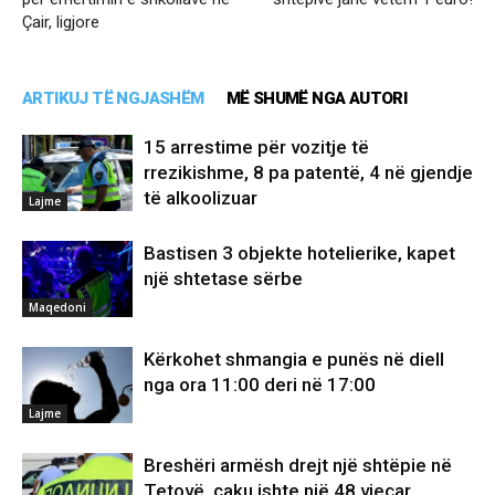
Çair, ligjore
ARTIKUJ TË NGJASHËM
MË SHUMË NGA AUTORI
15 arrestime për vozitje të
rrezikishme, 8 pa patentë, 4 në gjendje
të alkoolizuar
Lajme
Bastisen 3 objekte hotelierike, kapet
një shtetase sërbe
Maqedoni
Kërkohet shmangia e punës në diell
nga ora 11:00 deri në 17:00
Lajme
Breshëri armësh drejt një shtëpie në
Tetovë, caku ishte një 48 vjeçar