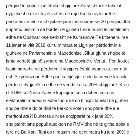
përqind të popullsisë etnike shqiptare.Zaev shtoi se tabelat
dygjuhëshe ekzistojnë vetëm në mjedise ku qytetarët e
përkatësisë etnike shqiptare janë më shumë se 20 përqind dhe
shprehu besimin se bordet në gjuhën turke mund të instalohen
edhe në Gostivar ose serbisht në Kumanovë.Të kthehemi më
11 janar të vitit 2018 kur u miratua të Ligjit për përdorimin e
gjuhëve në Parlamentin e Maqedonisë .Sikur gjuha shqipe të
ishte vërtetë gjuhë zyrtare në Maqedoninë e Veriut . Por, faktet
flasin ndryshe se përdorimi i shqipes është avancuar, por nuk
është zyrtarizuar. Edhe pse ka një vjet ende ka vende ku nuk
përdoret dygjuhësia edhe në vende ku ka 20% shqiptarë. Kreu
i LSDM-së Zoran Zaev e kuptojmë se ju duhen vota në
elektoratin maqedon edhe thoni se do ti hiqni tabelat në gjuhën
shqipe dhe a do të dilni të kërkoni votën shqiptare dhe a e
meritoni atë?! Duhet ta dini se shqiptarët nuk janë 20%,
shqiptarët janë popull autokton në RMV dhe në të gjitha trojet e
tyre në Ballkan. Tani do ti masim me centimetra ku jemi 20% e