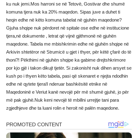
ku nuk jemi.Mos harroni se në Tetovë, Gostivar dhe shumë
komuna tjera nuk ka 20% maqedon. Sipas juve a duhet ti
heqin edhe në këto komuna tabelat në gjuhën maqedone?
Gjuha shqipe nuk përdoret në spitale ose edhe në institucione
tjera,në dokumente , letrat që vijnë gjithmonë në gjuhën
maqedone. Tabela me mbishkrimin edhe në gjuhën shqipe në
Arkivin shtetëror në Strumicë u gjet i thyer, për këtë çfarë do të
thoni?! Pëkthimi në gjuhën shqipe ka gabime drejtshkrimore
por kjo gjë i takon dikujt tjetër. Si zakonisht nuk dihen arsyet se
kush po i thyen këto tabela, pasi që skenaret e njejta ndodhin
edhe në qytete tjera!I nderuar bashkësitë etnike në
Maqedoninë e Veriut kanë nevojë për më shumë gjuhë, jo për
më pak gjuhë.Nuk keni nevojë të mbillni urrejtje tani para
zgjedhjeve dhe ta luani rolin e heroit në palën maqedone.