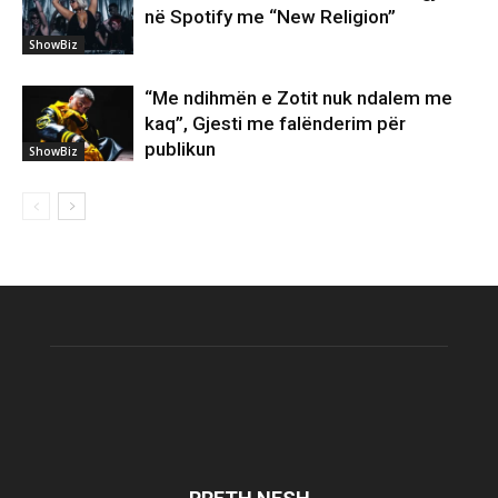
në Spotify me “New Religion”
ShowBiz
“Me ndihmën e Zotit nuk ndalem me
kaq”, Gjesti me falënderim për
publikun
ShowBiz