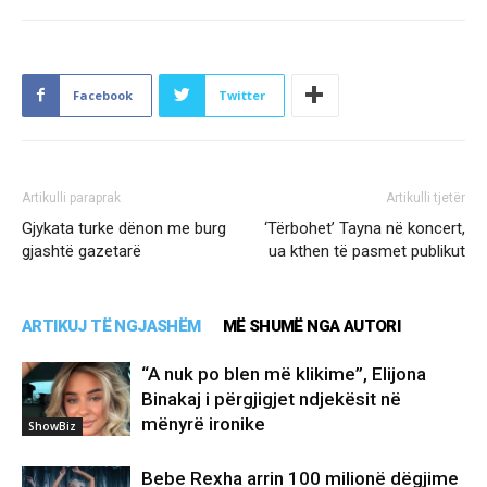
Facebook
Twitter
Artikulli paraprak
Artikulli tjetër
Gjykata turke dënon me burg
‘Tërbohet’ Tayna në koncert,
gjashtë gazetarë
ua kthen të pasmet publikut
ARTIKUJ TË NGJASHËM
MË SHUMË NGA AUTORI
“A nuk po blen më klikime”, Elijona
Binakaj i përgjigjet ndjekësit në
mënyrë ironike
ShowBiz
Bebe Rexha arrin 100 milionë dëgjime