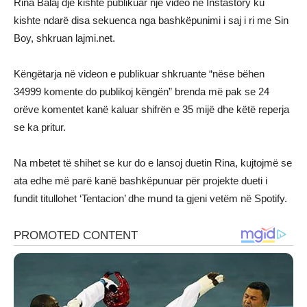
Rina Balaj dje kishte publikuar një video në Instastory ku
kishte ndarë disa sekuenca nga bashkëpunimi i saj i ri me Sin
Boy, shkruan lajmi.net.
Këngëtarja në videon e publikuar shkruante “nëse bëhen
34999 komente do publikoj këngën” brenda më pak se 24
orëve komentet kanë kaluar shifrën e 35 mijë dhe këtë reperja
se ka pritur.
Na mbetet të shihet se kur do e lansoj duetin Rina, kujtojmë se
ata edhe më parë kanë bashkëpunuar për projekte dueti i
fundit titullohet ‘Tentacion’ dhe mund ta gjeni vetëm në Spotify.