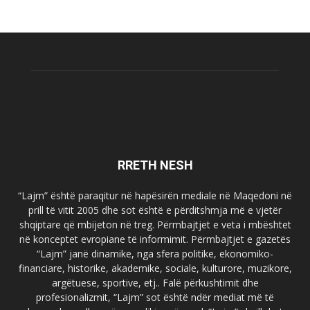
RRETH NESH
“Lajm” është paraqitur në hapësirën mediale në Maqedoni në
prill të vitit 2005 dhe sot është e përditshmja më e vjetër
shqiptare që mbijeton në treg. Përmbajtjet e veta i mbështet
në konceptet evropiane të informimit. Përmbajtjet e gazetës
“Lajm” janë dinamike, nga sfera politike, ekonomiko-
financiare, historike, akademike, sociale, kulturore, muzikore,
argëtuese, sportive, etj.. Falë përkushtimit dhe
profesionalizmit, “Lajm” sot është ndër mediat më të