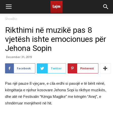
ShowBiz
Rikthimi në muzikë pas 8
vjetësh ishte emocionues për
Jehona Sopin
December 31, 2019
Facebook
Twitter
Pinterest
Pas një pauze 8 vjeçare, e cila erdhi si pasojë e të bërit nënë,
këngëtarja e njohur kosovare Jehona Sopi iu rikthye muzikës,
dhe atë në Festivalin “Kënga Magjike” me këngën “Anej”, e
shndërruar menjëherë në hit.