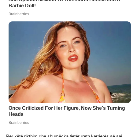
Për këtë rikthim dhe shumëçka tjetër rreth karrierës së saj,