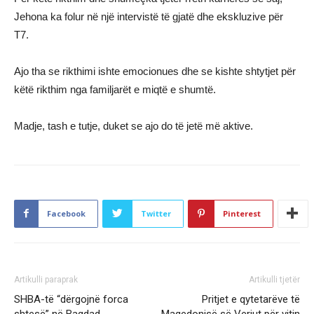
Jehona ka folur në një intervistë të gjatë dhe ekskluzive për
T7.
Ajo tha se rikthimi ishte emocionues dhe se kishte shtytjet për
këtë rikthim nga familjarët e miqtë e shumtë.
Madje, tash e tutje, duket se ajo do të jetë më aktive.
Facebook
Twitter
Pinterest
Artikulli paraprak
Artikulli tjetër
SHBA-të “dërgojnë forca
Pritjet e qytetarëve të
shtesë” në Bagdad
Maqedonisë së Veriut për vitin