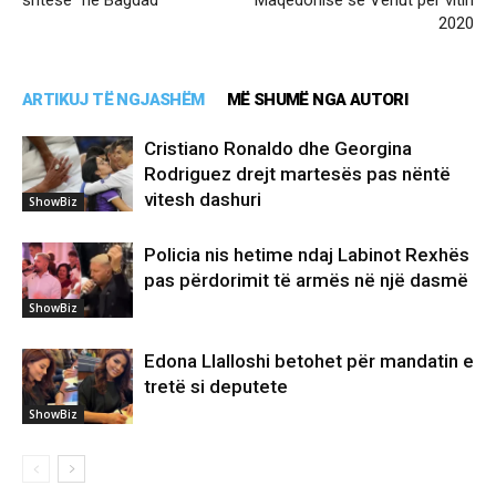
2020
ARTIKUJ TË NGJASHËM
MË SHUMË NGA AUTORI
Cristiano Ronaldo dhe Georgina
Rodriguez drejt martesës pas nëntë
vitesh dashuri
ShowBiz
Policia nis hetime ndaj Labinot Rexhës
pas përdorimit të armës në një dasmë
ShowBiz
Edona Llalloshi betohet për mandatin e
tretë si deputete
ShowBiz