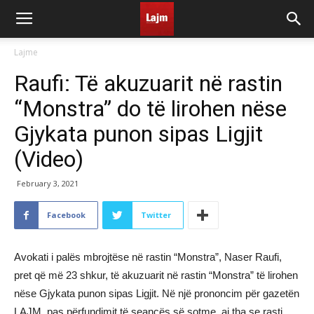
Lajme
Raufi: Të akuzuarit në rastin
“Monstra” do të lirohen nëse
Gjykata punon sipas Ligjit
(Video)
February 3, 2021
Facebook
Twitter
Avokati i palës mbrojtëse në rastin “Monstra”, Naser Raufi,
pret që më 23 shkur, të akuzuarit në rastin “Monstra” të lirohen
nëse Gjykata punon sipas Ligjit. Në një prononcim për gazetën
LAJM, pas përfundimit të seancës së sotme, ai tha se rasti