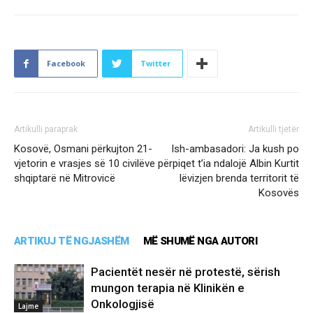
Facebook
Twitter
Artikulli paraprak
Artikulli tjetër
Kosovë, Osmani përkujton 21-
Ish-ambasadori: Ja kush po
vjetorin e vrasjes së 10 civilëve
përpiqet t’ia ndalojë Albin Kurtit
shqiptarë në Mitrovicë
lëvizjen brenda territorit të
Kosovës
ARTIKUJ TË NGJASHËM
MË SHUMË NGA AUTORI
Pacientët nesër në protestë, sërish
mungon terapia në Klinikën e
Onkologjisë
Lajme