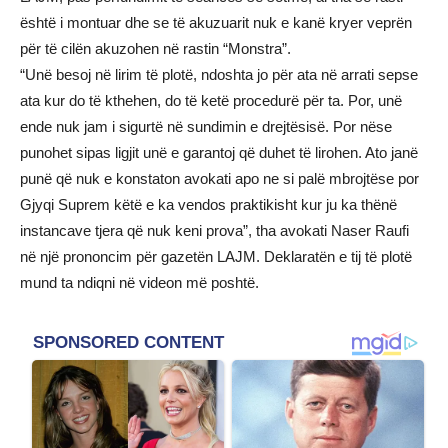
është i montuar dhe se të akuzuarit nuk e kanë kryer veprën
për të cilën akuzohen në rastin “Monstra”.
“Unë besoj në lirim të plotë, ndoshta jo për ata në arrati sepse
ata kur do të kthehen, do të ketë procedurë për ta. Por, unë
ende nuk jam i sigurtë në sundimin e drejtësisë. Por nëse
punohet sipas ligjit unë e garantoj që duhet të lirohen. Ato janë
punë që nuk e konstaton avokati apo ne si palë mbrojtëse por
Gjyqi Suprem këtë e ka vendos praktikisht kur ju ka thënë
instancave tjera që nuk keni prova”, tha avokati Naser Raufi
në një prononcim për gazetën LAJM. Deklaratën e tij të plotë
mund ta ndiqni në videon më poshtë.