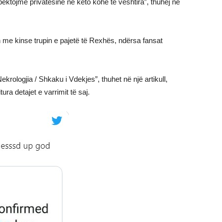
spektojmë privatësinë në këto kohë të vështira”, thuhej në
zh me kinse trupin e pajetë të Rexhës, ndërsa fansat
rologjia / Shkaku i Vdekjes”, thuhet në një artikull,
ura detajet e varrimit të saj.