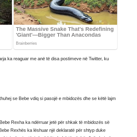
rja ka reaguar me anë të disa postimeve në Twitter, ku
ku thuhej se Bebe vdiq si pasojë e mbidozës dhe se këtë lajm
pit Bebe Rexha ka ndërruar jetë për shkak të mbidozës së
e Bebe Rexhës ka lëshuar një deklaratë për shtyp duke