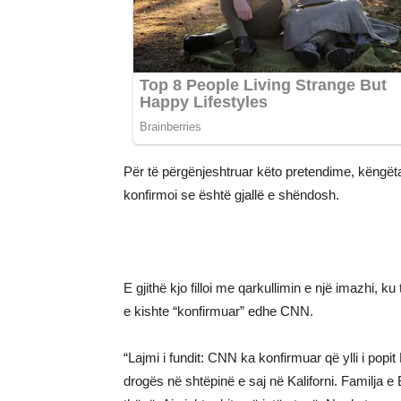
Për të përgënjeshtruar këto pretendime, këngëta
konfirmoi se është gjallë e shëndosh.
E gjithë kjo filloi me qarkullimin e një imazhi, 
e kishte “konfirmuar” edhe CNN.
“Lajmi i fundit: CNN ka konfirmuar që ylli i po
drogës në shtëpinë e saj në Kaliforni. Familja 