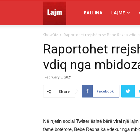
Gazeta
BALLINA
LAJME
ShowBiz
Raportohet rrejshëm se Bebe Rexha vdiq 
Lajm
Raportohet rrej
vdiq nga mbidoza
February 3, 2021
Facebook
Share
Në rrjetin social Twitter është bërë viral një la
famë botërore, Bebe Rexha ka vdekur nga mbido