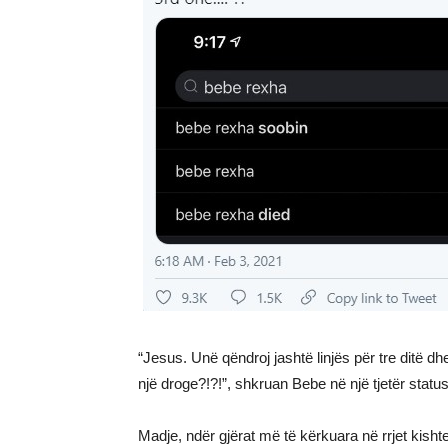
“Jesus. Unë qëndroj jashtë linjës për tre ditë
një droge?!?!”, shkruan Bebe në një tjetër status
Madje, ndër gjërat më të kërkuara në rrjet kish