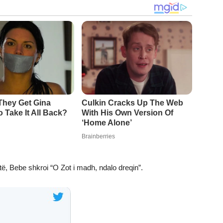
të, Bebe shkroi “O Zot i madh, ndalo dreqin”.