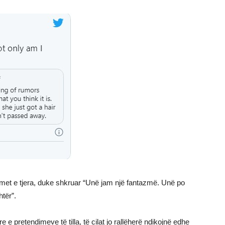
ostimet e tjera, duke shkruar “Unë jam një fantazmë. Unë po
htër”.
 e pretendimeve të tilla, të cilat jo rallëherë ndikojnë edhe