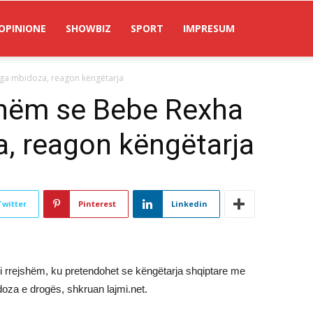
OPINIONE
SHOWBIZ
SPORT
IMPRESUM
nga mbidoza, reagon këngëtarja
shëm se Bebe Rexha
, reagon këngëtarja
Twitter
Pinterest
Linkedin
jm i rrejshëm, ku pretendohet se këngëtarja shqiptare me
za e drogës, shkruan lajmi.net.