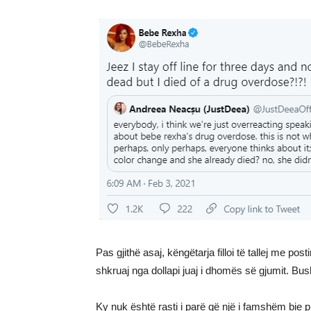
Pas gjithë asaj, këngëtarja filloi të tallej me p
shkruaj nga dollapi juaj i dhomës së gjumit. Bus
Ky nuk është rasti i parë që një i famshëm bie pre