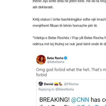
thënë: Ajo ishte drita në jetën tonë. Ne do ta re
atë deklaratë.
Këtij statusi i ishte bashkëngjitur edhe një ima
menjëherë filluan të bënin homazhe për të.
“Vdekja e Bebe Rexhës / Pop ylli Bebe Rexha Nek
ndërsa më tej thuhej se nuk janë bërë ende të dit