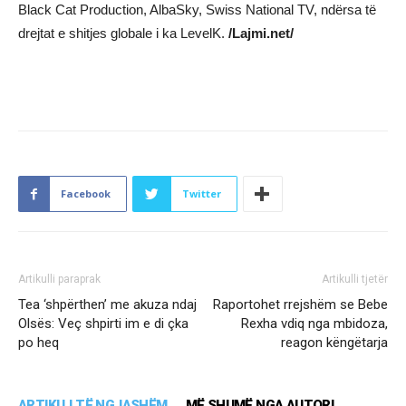
Black Cat Production, AlbaSky, Swiss National TV, ndërsa të
drejtat e shitjes globale i ka LevelK.
/Lajmi.net/
Facebook
Twitter
Artikulli paraprak
Artikulli tjetër
Tea ‘shpërthen’ me akuza ndaj
Raportohet rrejshëm se Bebe
Olsës: Veç shpirti im e di çka
Rexha vdiq nga mbidoza,
po heq
reagon këngëtarja
ARTIKUJ TË NGJASHËM
MË SHUMË NGA AUTORI