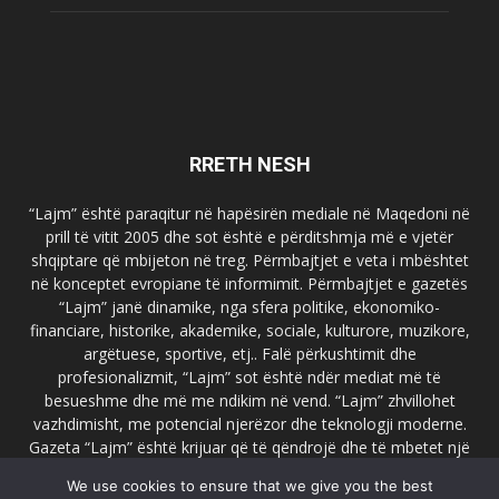
RRETH NESH
“Lajm” është paraqitur në hapësirën mediale në Maqedoni në
prill të vitit 2005 dhe sot është e përditshmja më e vjetër
shqiptare që mbijeton në treg. Përmbajtjet e veta i mbështet
në konceptet evropiane të informimit. Përmbajtjet e gazetës
“Lajm” janë dinamike, nga sfera politike, ekonomiko-
financiare, historike, akademike, sociale, kulturore, muzikore,
argëtuese, sportive, etj.. Falë përkushtimit dhe
profesionalizmit, “Lajm” sot është ndër mediat më të
besueshme dhe më me ndikim në vend. “Lajm” zhvillohet
vazhdimisht, me potencial njerëzor dhe teknologji moderne.
Gazeta “Lajm” është krijuar që të qëndrojë dhe të mbetet një
emër i dallueshëm në hapësirat ballkanike dhe evropiane. Ueb
We use cookies to ensure that we give you the best
faqja zyrtare e gazetës “Lajm”, www.lajmpress.org është një