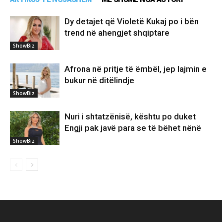
Dy detajet që Violetë Kukaj po i bën
trend në ahengjet shqiptare
ShowBiz
Afrona në pritje të ëmbël, jep lajmin e
bukur në ditëlindje
ShowBiz
Nuri i shtatzënisë, kështu po duket
Engji pak javë para se të bëhet nënë
ShowBiz