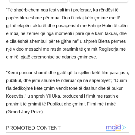
“Të shpërblehem nga festivali im i preferuar, ka rëndësi të
papërshkrueshme për mua. Dua t’i ndaj këto çmime me të
gjithë ekipën, aktorët dhe posaçërisht me Fahrije Hotin të cilën
e mbaj në zemër që nga momenti i parë që e kam takuar, dhe
e cila është shembull për të gjithe ne” u shpreh Blerta përmes
një video mesazhi me rastin pranimit të çmimit Regjisorja më
e mirë, gjatë ceremonisë së ndarjes çmimeve.
“Kemi punuar shumë dhe gjatë që ta sjellim këtë film para jush,
publikut, dhe jemi shumë të nderuar që na shpërblyet”; “Duam
t’ia dedikojmë këtë çmim vendit tonë të dashur dhe të bukur,
Kosovës.” u shpreh Yll Uka, producenti i filmit me rastin e
pranimit të çmimit të Publikut dhe çmimit Filmi më i mirë
(Grand Jury Prize).