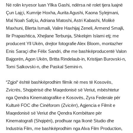
Në rolin kryesor luan Yllka Gashi, ndërsa në rolet tjera luajnë
Çun Lajçi, Kumrije Hoxha, Aurita Agushi, Kaona Sylejmani,
Mal Noah Safçiu, Adriana Matoshi, Astri Kabashi, Molikë
Maxhuni, Blerta Ismaili, Valire Haxhijaj Zeneli, Armend Smajli,
Ilir Prapashtica, Xhejlane Terbunja, Shkelqim Islami etj; me
producent Yll Ukën, drejtor fotografie Alex Bloom, montazher
Enis Saraçi dhe Félix Sandri, dhe me bashkëproducentë Valon
Bajgorën, Agon Ukën, Britta Rindelaub-in, Kristijan Burovski-n,
Tomi Salkovski-n, dhe Paskal Semini-n.
“Zgjoi“ është bashkëprodhim filmik në mes të Kosovës,
Zvicrës, Shqipërisë dhe Maqedonisë së Veriut, mbështetur
nga Qendra Kinematografike e Kosovës, Zyra Federale për
Kulturë FOC dhe Cinéforom (Zvicërr), Agjencia e Filmit e
Maqedonisë së Veriut dhe Qendra Kombëtare për
Kinematografi (Shqipëri), prodhuar nga Ikonë Studio dhe
Industria Film, me bashkëprodhim nga Alva Film Production,