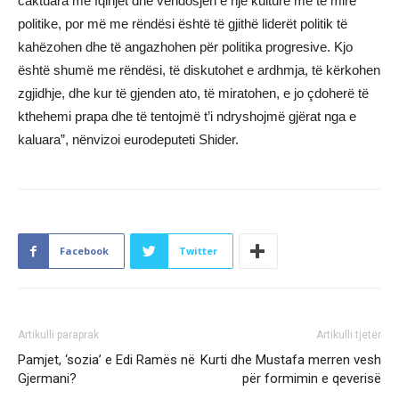
caktuara me fqinjët dhe vendosjen e një kulture më të mirë
politike, por më me rëndësi është të gjithë liderët politik të
kahëzohen dhe të angazhohen për politika progresive. Kjo
është shumë me rëndësi, të diskutohet e ardhmja, të kërkohen
zgjidhje, dhe kur të gjenden ato, të miratohen, e jo çdoherë të
kthehemi prapa dhe të tentojmë t’i ndryshojmë gjërat nga e
kaluara”, nënvizoi eurodeputeti Shider.
Facebook
Twitter
Artikulli paraprak
Artikulli tjetër
Pamjet, ‘sozia’ e Edi Ramës në
Kurti dhe Mustafa merren vesh
Gjermani?
për formimin e qeverisë