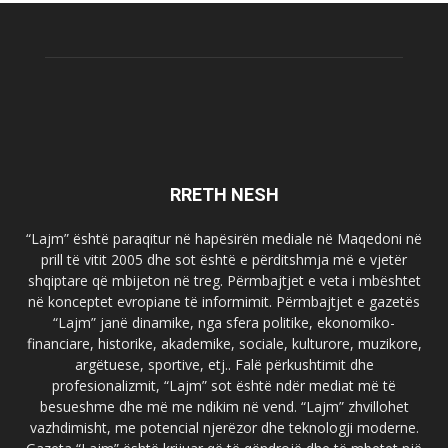
RRETH NESH
“Lajm” është paraqitur në hapësirën mediale në Maqedoni në
prill të vitit 2005 dhe sot është e përditshmja më e vjetër
shqiptare që mbijeton në treg. Përmbajtjet e veta i mbështet
në konceptet evropiane të informimit. Përmbajtjet e gazetës
“Lajm” janë dinamike, nga sfera politike, ekonomiko-
financiare, historike, akademike, sociale, kulturore, muzikore,
argëtuese, sportive, etj.. Falë përkushtimit dhe
profesionalizmit, “Lajm” sot është ndër mediat më të
besueshme dhe më me ndikim në vend. “Lajm” zhvillohet
vazhdimisht, me potencial njerëzor dhe teknologji moderne.