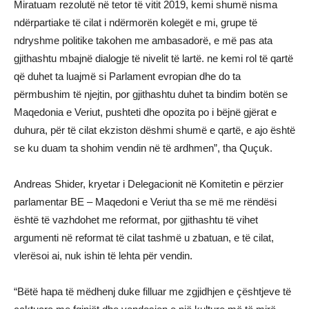
Miratuam rezolutë në tetor të vitit 2019, kemi shumë nisma
ndërpartiake të cilat i ndërmorën kolegët e mi, grupe të
ndryshme politike takohen me ambasadorë, e më pas ata
gjithashtu mbajnë dialogje të nivelit të lartë. ne kemi rol të qartë
që duhet ta luajmë si Parlament evropian dhe do ta
përmbushim të njejtin, por gjithashtu duhet ta bindim botën se
Maqedonia e Veriut, pushteti dhe opozita po i bëjnë gjërat e
duhura, për të cilat ekziston dëshmi shumë e qartë, e ajo është
se ku duam ta shohim vendin në të ardhmen”, tha Quçuk.
Andreas Shider, kryetar i Delegacionit në Komitetin e përzier
parlamentar BE – Maqedoni e Veriut tha se më me rëndësi
është të vazhdohet me reformat, por gjithashtu të vihet
argumenti në reformat të cilat tashmë u zbatuan, e të cilat,
vlerësoi ai, nuk ishin të lehta për vendin.
“Bëtë hapa të mëdhenj duke filluar me zgjidhjen e çështjeve të