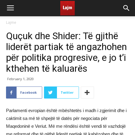
Lajme
Quçuk dhe Shider: Të gjithë
liderët partiak të angazhohen
për politika progresive, e jo t’i
kthehen të kaluarës
February 1, 2020
Facebook
Twitter
Parlamenti evropian është mbështetës i madh i zgjerimit dhe i
caktimit sa më të shpejtë të datës për negociata për
Maqedoninë e Veriut. Më me rëndësi është vendi të vazhdojë
me reformat dhe të gjithë liderët partiak të kahëzohen dhe të