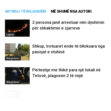
ARTIKUJ TË NGJASHËM
MË SHUMË NGA AUTORI
2 persona janë arrestuar nën dyshimin
për shkaktimin e zjarreve
Lajme
Shkup, trotuaret ende të bllokuara nga
pasojat e stuhisë
Maqedoni
Përleshje me thikë para një lokali në
Tetovë, plagosen 2 të rinjë
Maqedoni