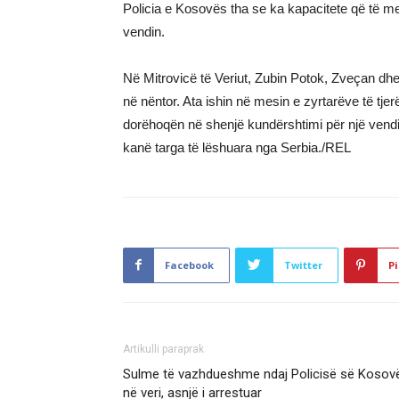
Policia e Kosovës tha se ka kapacitete që të me
vendin.
Në Mitrovicë të Veriut, Zubin Potok, Zveçan dh
në nëntor. Ata ishin në mesin e zyrtarëve të tjerë
dorëhoqën në shenjë kundërshtimi për një vendi
kanë targa të lëshuara nga Serbia./REL
Facebook
Twitter
Pi
Artikulli paraprak
Sulme të vazhdueshme ndaj Policisë së Kosov
në veri, asnjë i arrestuar