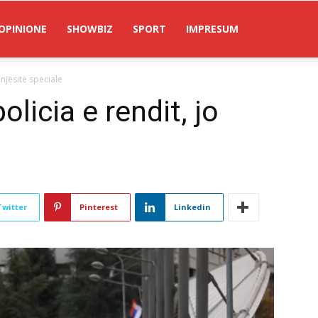
OPINIONE
SHOWBIZ
SPORT
IMPRESUM
 njësitë speciale
olicia e rendit, jo
Twitter
Pinterest
Linkedin