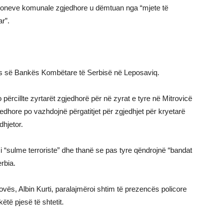
misioneve komunale zgjedhore u dëmtuan nga “mjete të
r”.
tjes së Bankës Kombëtare të Serbisë në Leposaviq.
 përcillte zyrtarët zgjedhorë për në zyrat e tyre në Mitrovicë
jedhore po vazhdojnë përgatitjet për zgjedhjet për kryetarë
hjetor.
si “sulme terroriste” dhe thanë se pas tyre qëndrojnë “bandat
rbia.
sovës, Albin Kurti, paralajmëroi shtim të prezencës policore
të pjesë të shtetit.