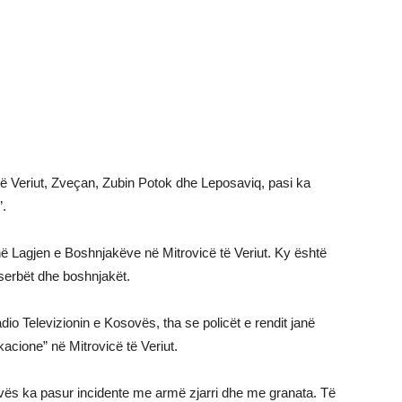
të Veriut, Zveçan, Zubin Potok dhe Leposaviq, pasi ka
”.
në Lagjen e Boshnjakëve në Mitrovicë të Veriut. Ky është
 serbët dhe boshnjakët.
dio Televizionin e Kosovës, tha se policët e rendit janë
kacione” në Mitrovicë të Veriut.
vës ka pasur incidente me armë zjarri dhe me granata. Të