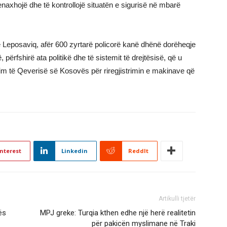
naxhojë dhe të kontrollojë situatën e sigurisë në mbarë
e Leposaviq, afër 600 zyrtarë policorë kanë dhënë dorëheqje
, përfshirë ata politikë dhe të sistemit të drejtësisë, që u
m të Qeverisë së Kosovës për riregjistrimin e makinave që
nterest
Linkedin
ReddIt
Artikulli tjetër
ës
MPJ greke: Turqia kthen edhe një herë realitetin
për pakicën myslimane në Traki