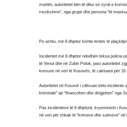
martën, autoritetet bën të ditur se zyrat e ko
rrezikshme”, nga grupe dhe persona “të maskua
Po ashtu, më 8 dhjetor kishte tentim të plaçki
Incidentet më 6 dhjetor ndodhën teksa policia po
të Veriut dhe në Zubin Potok, pasi autoritetet zg
komune në veri të Kosovës, të caktuara për 18 d
Autoritetet në Kosovë i cilësuan këto incidente 
kriminale” që “financohen dhe dirigjohen” nga Se
Pas incidenteve të 6 dhjetorit, kryeministri i Ko
në veri për shkak të “krimeve dhe sulmeve” në kë