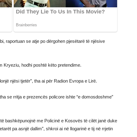
i, raportuan se atje po dërgohen pjesëtarë të njësive
m Kryeziu, hodhi poshtë këto pretendime.
donjë njësi tjetër”, tha ai për Radion Evropa e Lirë.
 tha se rritja e prezencës policore ishte “e domosdoshme”
.
he të bashkëpunojnë me Policinë e Kosovës të cilët janë duke
arët pa asnjë dallim”, shkroi ai në llogarinë e tij në rrjetin