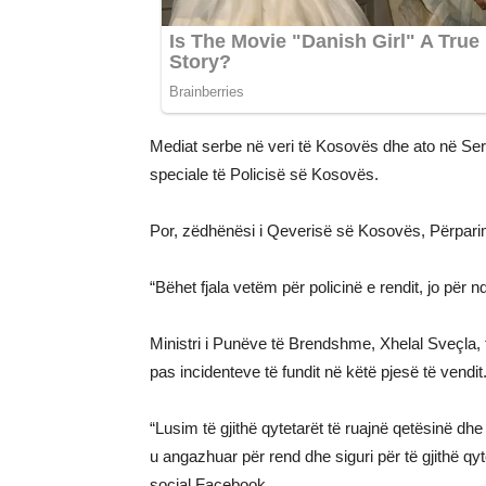
Mediat serbe në veri të Kosovës dhe ato në Serb
speciale të Policisë së Kosovës.
Por, zëdhënësi i Qeverisë së Kosovës, Përpari
“Bëhet fjala vetëm për policinë e rendit, jo për n
Ministri i Punëve të Brendshme, Xhelal Sveçla,
pas incidenteve të fundit në këtë pjesë të vendit
“Lusim të gjithë qytetarët të ruajnë qetësinë d
u angazhuar për rend dhe siguri për të gjithë qytet
social Facebook.