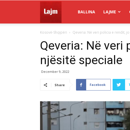
Gazeta
BALLINA
LAJME
Kosovë-Shqipëri
Qeveria: Në veri policia e rendit, jo
Lajm
Qeveria: Në veri p
njësitë speciale
December 9, 2022
Facebook
Share