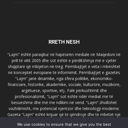
RRETH NESH
“Lajm” është paraqitur në hapësirën mediale në Maqedoni në
prill të vitit 2005 dhe sot është e përditshmja më e vjetër
shqiptare që mbijeton në treg. Përmbajtjet e veta i mbështet
në konceptet evropiane të informimit. Përmbajtjet e gazetës
“Lajm” janë dinamike, nga sfera politike, ekonomiko-
financiare, historike, akademike, sociale, kulturore, muzikore,
argëtuese, sportive, etj.. Falë përkushtimit dhe
profesionalizmit, “Lajm” sot është ndër mediat më të
besueshme dhe më me ndikim në vend. “Lajm” zhvillohet
vazhdimisht, me potencial njerëzor dhe teknologji moderne.
Gazeta “Lajm” është krijuar që të qëndrojë dhe të mbetet një
emër i dallueshëm në hapësirat ballkanike dhe evropiane. Ueb
We use cookies to ensure that we give you the best
faqja zyrtare e gazetës “Lajm”, www.lajmpress.org është një