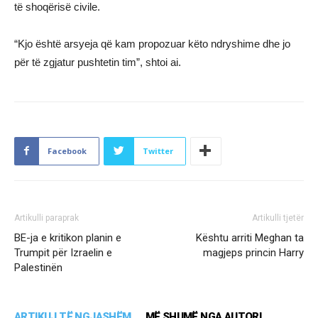
të shoqërisë civile.
“Kjo është arsyeja që kam propozuar këto ndryshime dhe jo
për të zgjatur pushtetin tim”, shtoi ai.
Facebook
Twitter
Artikulli paraprak
Artikulli tjetër
BE-ja e kritikon planin e
Kështu arriti Meghan ta
Trumpit për Izraelin e
magjeps princin Harry
Palestinën
ARTIKUJ TË NGJASHËM
MË SHUMË NGA AUTORI