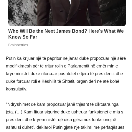
Putin ka krijuar një të papritur në janar duke propozuar një sërë
modifikimesh për të rritur rolin e Parlamentit në emërimin e
kryeministrit duke riforcuar pushtetet e tjera të presidentit dhe
duke forcuar roli e Këshillit të Shtetit, organ deri në atë kohë
konsultativ.
“Ndryshimet që kam propozuar janë thjesht të diktuara nga
jeta. (…) Kam fituar sigurinë duke ushtruar funksionet e mia si
president dhe kryeministër që disa gjëra nuk funksionojnë
ashtu si duhet”, deklaroi Putin gjatë një takimi me përfaqësues