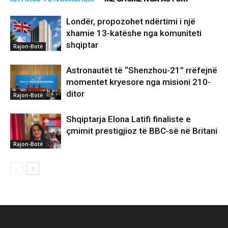
Londër, propozohet ndërtimi i një
xhamie 13-katëshe nga komuniteti
shqiptar
Rajon-Botë
Astronautët të “Shenzhou-21” rrëfejnë
momentet kryesore nga misioni 210-
ditor
Rajon-Botë
Shqiptarja Elona Latifi finaliste e
çmimit prestigjioz të BBC-së në Britani
Rajon-Botë