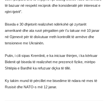
të bazuar në respekt reciprok dhe konsideratë për interesat e
njëri-tjetrit”.
Biseda e 30 dhjetorit realizohet ndërkohë që zyrtarët
amerikanë dhe ata rusë përgatiten për t’u takuar më 10 janar
në Gjenevë për të diskutuar rreth kontrollit të armëve dhe
tensioneve me Ukrainën.
Putin, i cili sipas Kremlinit, e ka iniciuar thirrjen, i ka kërkuar
Bidenit që biseda të realizohet me prezencë fizike, mirëpo
Shtëpia e Bardhë ka refuzuar diçka të tillë.
Ky takim mund të përcillet me bisedime të ndara në mes të
Rusisë dhe NATO-s më 12 janar.