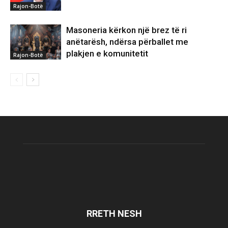
Rajon-Botë
Masoneria kërkon një brez të ri
anëtarësh, ndërsa përballet me
plakjen e komunitetit
Rajon-Botë
RRETH NESH