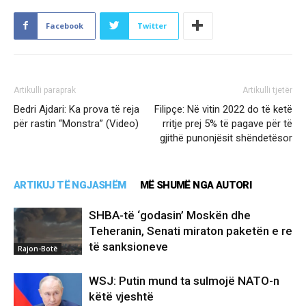
Facebook
Twitter
Artikulli paraprak
Artikulli tjetër
Bedri Ajdari: Ka prova të reja
Filipçe: Në vitin 2022 do të ketë
për rastin “Monstra” (Video)
rritje prej 5% të pagave për të
gjithë punonjësit shëndetësor
ARTIKUJ TË NGJASHËM
MË SHUMË NGA AUTORI
SHBA-të ‘godasin’ Moskën dhe
Teheranin, Senati miraton paketën e re
të sanksioneve
Rajon-Botë
WSJ: Putin mund ta sulmojë NATO-n
këtë vjeshtë