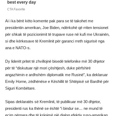
Ai i ka bërë këto komente pak para se të takohet me
presidentin amerikan, Joe Biden, ndërkohë që rriten tensionet
për shkak të pozicionimit të trupave ruse në kufi me Ukrainën,
si dhe kërkesave të Kremlinit për garanci rreth sigurisë nga
ana e NATO-s.
Dy liderët pritet të zhvillojnë bisedë telefonike më 30 dhjetor
për të “diskutuar një mori çështjesh, duke përfshirë
angazhimin e ardhshëm diplomatik me Rusinë”, ka deklaruar
Emily Horne, zëdhënëse e Këshillit të Shtëpisë së Bardhë për
Siguri Kombëtare.
Sipas deklaratës së Kremlinit, të publikuar më 30 dhjetor,
presidenti rus ka thënë se është “i bindur se… ne mund të
ecim përpara dhe të krijojmë një dialog efektiv ruso-amerikan,