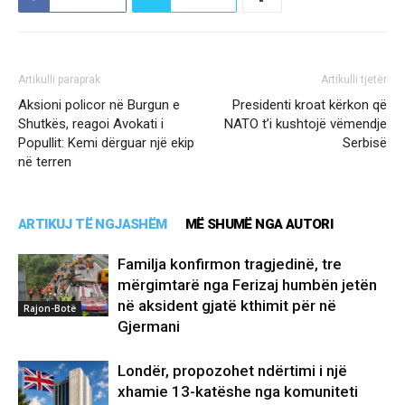
Artikulli paraprak
Artikulli tjetër
Aksioni policor në Burgun e
Presidenti kroat kërkon që
Shutkës, reagoi Avokati i
NATO t’i kushtojë vëmendje
Popullit: Kemi dërguar një ekip
Serbisë
në terren
ARTIKUJ TË NGJASHËM
MË SHUMË NGA AUTORI
Familja konfirmon tragjedinë, tre
mërgimtarë nga Ferizaj humbën jetën
në aksident gjatë kthimit për në
Rajon-Botë
Gjermani
Londër, propozohet ndërtimi i një
xhamie 13-katëshe nga komuniteti