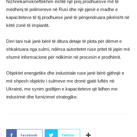
Nizhnekamskneftekhim është një prej prodhuesve më të
mëdhenj të polimereve në Rusi dhe një pjesë e madhe e
kapaciteteve të tij prodhuese janë të përqendruara pikërisht në
këtë zonë të impiantit.
Deri tani nuk janë bërë të ditura detaje të plota për dëmet e
shkaktuara nga sulmi, ndërsa autoritetet ruse pritet të japin më
shumë informacione për ndikimin në procesin e prodhimit.
Objektet energjetike dhe industriale ruse janë bërë gjithnjë e
më shpesh objektiv i sulmeve me dronë gjatë luftës në
Ukrainë, me synim goditjen e kapaciteteve që lidhen me
industrinë dhe furnizimet strategjike.
Facebook
Twitter