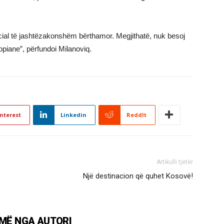
ial të jashtëzakonshëm bërthamor. Megjithatë, nuk besoj
opiane”, përfundoi Milanoviq.
nterest
Linkedin
ReddIt
Artikulli tjetër
Një destinacion që quhet Kosovë!
MË NGA AUTORI