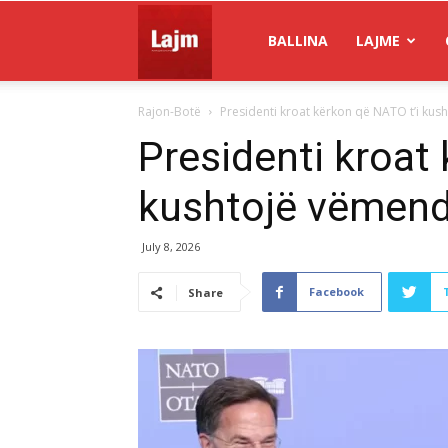
Gazeta
BALLINA
LAJME
Rajon-Botë
Presidenti kroat kërkon që NATO t’i kus
Lajm
Presidenti kroat 
kushtojë vëmend
July 8, 2026
Facebook
Share