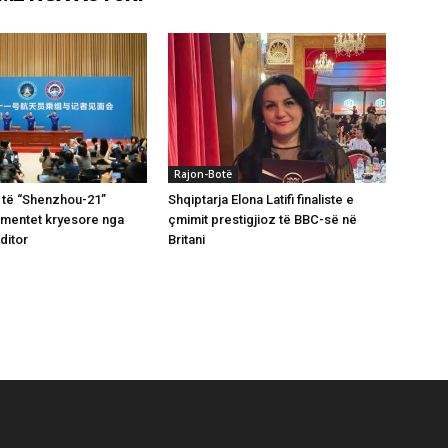
Rajon-Botë
 të “Shenzhou-21”
Shqiptarja Elona Latifi finaliste e
omentet kryesore nga
çmimit prestigjioz të BBC-së në
ditor
Britani