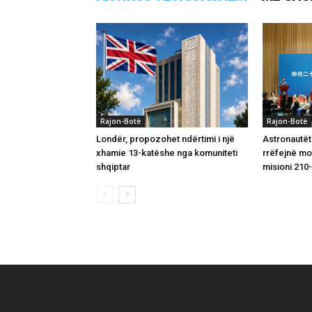
Rajon-Botë
Rajon-Botë
Londër, propozohet ndërtimi i një
Astronautët
xhamie 13-katëshe nga komuniteti
rrëfejnë m
shqiptar
misioni 210-