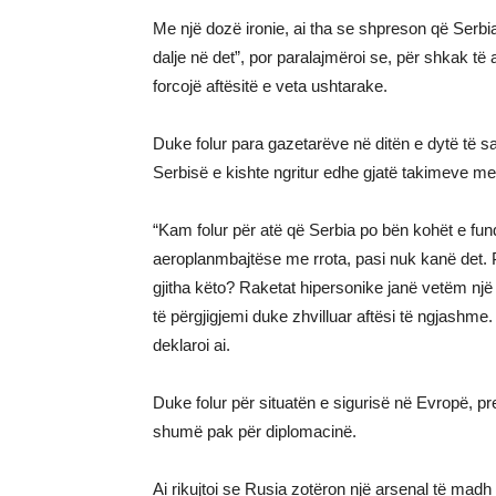
Me një dozë ironie, ai tha se shpreson që Serbi
dalje në det”, por paralajmëroi se, për shkak të
forcojë aftësitë e veta ushtarake.
Duke folur para gazetarëve në ditën e dytë të s
Serbisë e kishte ngritur edhe gjatë takimeve me
“Kam folur për atë që Serbia po bën kohët e fun
aeroplanmbajtëse me rrota, pasi nuk kanë det. P
gjitha këto? Raketat hipersonike janë vetëm nj
të përgjigjemi duke zhvilluar aftësi të ngjashme
deklaroi ai.
Duke folur për situatën e sigurisë në Evropë, pr
shumë pak për diplomacinë.
Ai rikujtoi se Rusia zotëron një arsenal të mad