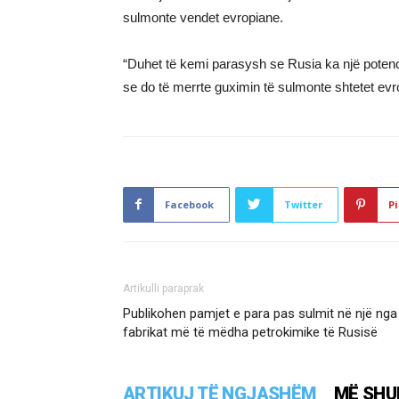
sulmonte vendet evropiane.
“Duhet të kemi parasysh se Rusia ka një potenc
se do të merrte guximin të sulmonte shtetet evr
Facebook
Twitter
Pi
Artikulli paraprak
Publikohen pamjet e para pas sulmit në një nga
fabrikat më të mëdha petrokimike të Rusisë
ARTIKUJ TË NGJASHËM
MË SHU