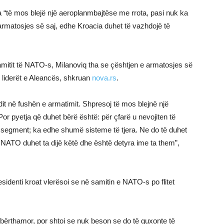
a “të mos blejë një aeroplanmbajtëse me rrota, pasi nuk ka
 armatosjes së saj, edhe Kroacia duhet të vazhdojë të
amitit të NATO-s, Milanoviq tha se çështjen e armatosjes së
 liderët e Aleancës, shkruan
nova.rs
.
dit në fushën e armatimit. Shpresoj të mos blejnë një
or pyetja që duhet bërë është: për çfarë u nevojiten të
ë segment; ka edhe shumë sisteme të tjera. Ne do të duhet
. NATO duhet ta dijë këtë dhe është detyra ime ta them”,
esidenti kroat vlerësoi se në samitin e NATO-s po flitet
h bërthamor, por shtoi se nuk beson se do të guxonte të