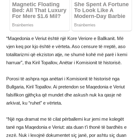
“Maqedonia e Veriut është një Kore Veriore e Ballkanit. Më
vjen keq por kjo është e vërteta. Aso censure të rreptë, aso
totalitarizmi që ekziston atje, ne shumë kohë më parë i kemi
harruar”, tha Kiril Topallov, Anëtar i Komisionit të historisë.
Porosi të ashpra nga anëtari i Komisionit të historisë nga
Bullgaria, Kiril Topallov. Ai pretendon se Maqedonia e Veriut
falsifikon gjithçka që mundet dhe askush nuk ka qasje në
arkivat, ku “ruhet” e vërteta.
“Një nga dramat me të cilat përballemi kur jemi me kolegët
tanë nga Maqedonia e Veriut: ata duan t’i thonë të bardhës e
zezë. Nuk i lexojnë dokumentet siç janë, por ashtu siç duan