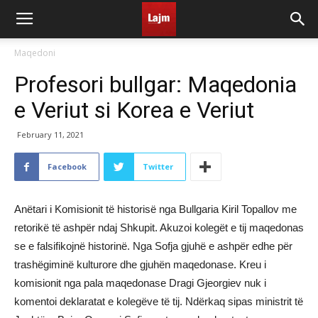
Maqedoni
Profesori bullgar: Maqedonia
e Veriut si Korea e Veriut
February 11, 2021
Facebook
Twitter
Anëtari i Komisionit të historisë nga Bullgaria Kiril Topallov me
retorikë të ashpër ndaj Shkupit. Akuzoi kolegët e tij maqedonas
se e falsifikojnë historinë. Nga Sofja gjuhë e ashpër edhe për
trashëgiminë kulturore dhe gjuhën maqedonase. Kreu i
komisionit nga pala maqedonase Dragi Gjeorgiev nuk i
komentoi deklaratat e kolegëve të tij. Ndërkaq sipas ministrit të