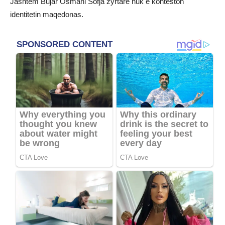
Jashtëm Bujar Osmani Sofja zyrtare nuk e konteston
identitetin maqedonas.