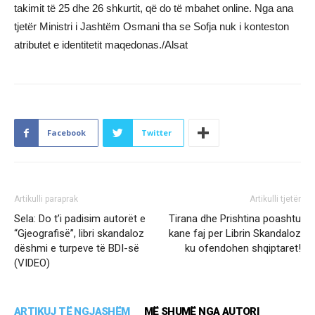
takimit të 25 dhe 26 shkurtit, që do të mbahet online. Nga ana
tjetër Ministri i Jashtëm Osmani tha se Sofja nuk i konteston
atributet e identitetit maqedonas./Alsat
Facebook
Twitter
Artikulli paraprak
Artikulli tjetër
Sela: Do t’i padisim autorët e
Tirana dhe Prishtina poashtu
“Gjeografisë”, libri skandaloz
kane faj per Librin Skandaloz
dëshmi e turpeve të BDI-së
ku ofendohen shqiptaret!
(VIDEO)
ARTIKUJ TË NGJASHËM
MË SHUMË NGA AUTORI