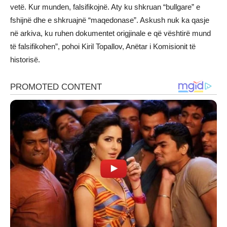
vetë. Kur munden, falsifikojnë. Aty ku shkruan “bullgare” e
fshijnë dhe e shkruajnë “maqedonase”. Askush nuk ka qasje
në arkiva, ku ruhen dokumentet origjinale e që vështirë mund
të falsifikohen”, pohoi Kiril Topallov, Anëtar i Komisionit të
historisë.