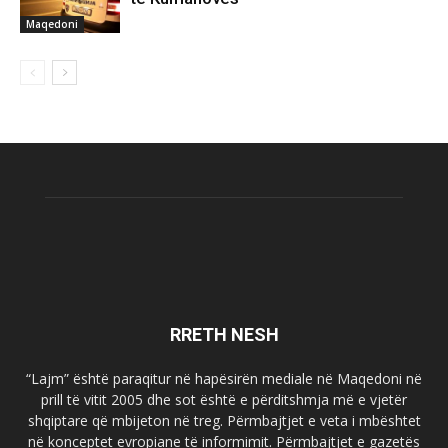
Maqedoni
RRETH NESH
“Lajm” është paraqitur në hapësirën mediale në Maqedoni në
prill të vitit 2005 dhe sot është e përditshmja më e vjetër
shqiptare që mbijeton në treg. Përmbajtjet e veta i mbështet
në konceptet evropiane të informimit. Përmbajtjet e gazetës