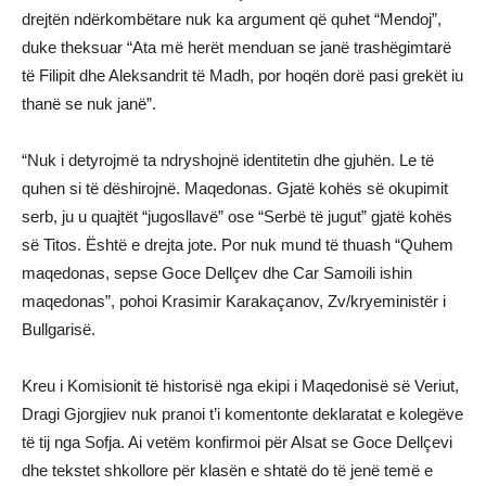
drejtën ndërkombëtare nuk ka argument që quhet “Mendoj”,
duke theksuar “Ata më herët menduan se janë trashëgimtarë
të Filipit dhe Aleksandrit të Madh, por hoqën dorë pasi grekët iu
thanë se nuk janë”.
“Nuk i detyrojmë ta ndryshojnë identitetin dhe gjuhën. Le të
quhen si të dëshirojnë. Maqedonas. Gjatë kohës së okupimit
serb, ju u quajtët “jugosllavë” ose “Serbë të jugut” gjatë kohës
së Titos. Është e drejta jote. Por nuk mund të thuash “Quhem
maqedonas, sepse Goce Dellçev dhe Car Samoili ishin
maqedonas”, pohoi Krasimir Karakaçanov, Zv/kryeministër i
Bullgarisë.
Kreu i Komisionit të historisë nga ekipi i Maqedonisë së Veriut,
Dragi Gjorgjiev nuk pranoi t’i komentonte deklaratat e kolegëve
të tij nga Sofja. Ai vetëm konfirmoi për Alsat se Goce Dellçevi
dhe tekstet shkollore për klasën e shtatë do të jenë temë e