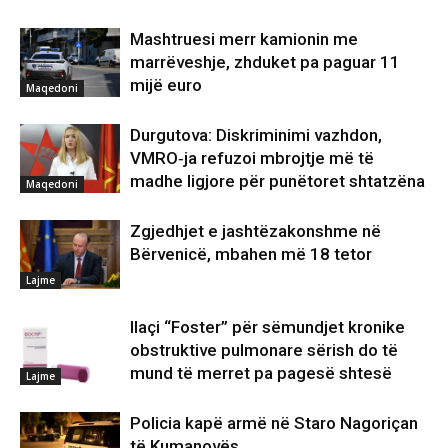
Mashtruesi merr kamionin me
marrëveshje, zhduket pa paguar 11
mijë euro
Maqedoni
Durgutova: Diskriminimi vazhdon,
VMRO‑ja refuzoi mbrojtje më të
madhe ligjore për punëtoret shtatzëna
Maqedoni
Zgjedhjet e jashtëzakonshme në
Bërvenicë, mbahen më 18 tetor
Lajme
Ilaçi “Foster” për sëmundjet kronike
obstruktive pulmonare sërish do të
mund të merret pa pagesë shtesë
Lajme
Policia kapë armë në Staro Nagoriçan
të Kumanovës