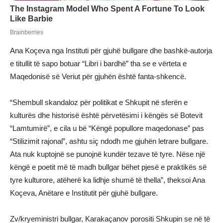
Ana Koçeva nga Instituti për gjuhë bullgare dhe bashkë-autorja
e titullit të sapo botuar “Libri i bardhë” tha se e vërteta e
Maqedonisë së Veriut për gjuhën është fanta-shkencë.
“Shembull skandaloz për politikat e Shkupit në sferën e
kulturës dhe historisë është përvetësimi i këngës së Botevit
“Lamtumirë”, e cila u bë “Këngë popullore maqedonase” pas
“Stilizimit rajonal”, ashtu siç ndodh me gjuhën letrare bullgare.
Ata nuk kuptojnë se punojnë kundër tezave të tyre. Nëse një
këngë e poetit më të madh bullgar bëhet pjesë e praktikës së
tyre kulturore, atëherë ka lidhje shumë të thella”, theksoi Ana
Koçeva, Anëtare e Institutit për gjuhë bullgare.
Zv/kryeministri bullgar, Karakaçanov porositi Shkupin se në të