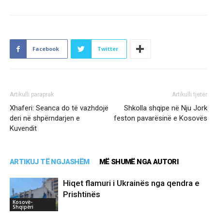
Facebook
Twitter
Artikulli paraprak
Artikulli tjetër
Xhaferi: Seanca do të vazhdojë
Shkolla shqipe në Nju Jork
deri në shpërndarjen e
feston pavarësinë e Kosovës
Kuvendit
ARTIKUJ TË NGJASHËM
MË SHUMË NGA AUTORI
Hiqet flamuri i Ukrainës nga qendra e
Prishtinës
Kosovë-
Shqipëri