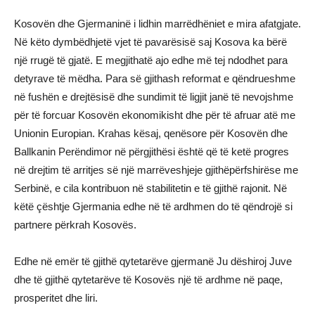
Kosovën dhe Gjermaninë i lidhin marrëdhëniet e mira afatgjate.
Në këto dymbëdhjetë vjet të pavarësisë saj Kosova ka bërë
një rrugë të gjatë. E megjithatë ajo edhe më tej ndodhet para
detyrave të mëdha. Para së gjithash reformat e qëndrueshme
në fushën e drejtësisë dhe sundimit të ligjit janë të nevojshme
për të forcuar Kosovën ekonomikisht dhe për të afruar atë me
Unionin Europian. Krahas kësaj, qenësore për Kosovën dhe
Ballkanin Perëndimor në përgjithësi është që të ketë progres
në drejtim të arritjes së një marrëveshjeje gjithëpërfshirëse me
Serbinë, e cila kontribuon në stabilitetin e të gjithë rajonit. Në
këtë çështje Gjermania edhe në të ardhmen do të qëndrojë si
partnere përkrah Kosovës.
Edhe në emër të gjithë qytetarëve gjermanë Ju dëshiroj Juve
dhe të gjithë qytetarëve të Kosovës një të ardhme në paqe,
prosperitet dhe liri.