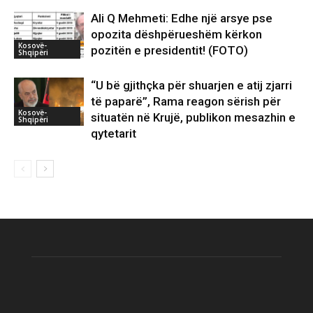
Ali Q Mehmeti: Edhe një arsye pse
opozita dëshpërueshëm kërkon
Kosovë-
pozitën e presidentit! (FOTO)
Shqipëri
“U bë gjithçka për shuarjen e atij zjarri
të paparë”, Rama reagon sërish për
Kosovë-
situatën në Krujë, publikon mesazhin e
Shqipëri
qytetarit