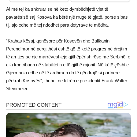
Ai më tej ka shkruar se në këto dymbëdhjetë vjet të
pavarësisë saj Kosova ka bërë një rrugë të gjatë, porse sipas
tij, ajo edhe më tej ndodhet para detyrave të mëdha.
“Krahas kësaj, qenësore për Kosovën dhe Ballkanin
Perëndimor në përgjithësi është që të ketë progres në drejtim
të arritjes së një marrëveshjeje gjithëpërfshirëse me Serbinë, e
cila kontribuon në stabilitetin e të gjithë rajonit. Në këtë çështje
Gjermania edhe në të ardhmen do të qëndrojë si partnere
përkrah Kosovës”, thuhet në letrën e presidentit Frank-Walter
Steinmeier.