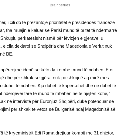
, i cili do të prezantojë prioritetet e presidencës franceze
, tha muajin e kaluar se Parisi mund të pritet të ndërmarrë
Shkupit, përkatësisht nismë për lëvizjen e gjërave, u
k, e cila deklaroi se Shqipëria dhe Maqedonia e Veriut nuk
 në BE.
ë kapërcejmë idenë se këto dy kombe mund të ndahen. E di
një dhe për shkak se gjërat nuk po shkojnë aq mirë mes
o duhet të ndahen. Kjo duhet të kapërcehet dhe ne duhet të
 ndërqeveritare të mund të mbahen në të njëjtën kohë,”
ak në intervistë për Euronjuz Shqipëri, duke potencuar se
njimi për shkak të vetos së Bullgarisë ndaj Maqedonisë së
ë Ri të kryeministrit Edi Rama drejtuar kombit më 31 dhjetor,