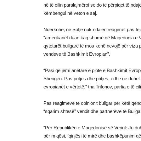
në të cilin paralajmëroi se do të përpiqet të nd
këmbëngul në veton e saj.
Ndërkohë, në Sofje nuk ndalen reagimet pas fejs
“amerikanët duan kaq shumë që Maqedonia e Veri
qytetarët bullgarë të mos kenë nevojë për viza 
vendeve të Bashkimit Evropian”.
“Pasi që jemi anëtare e plotë e Bashkimit Evrop
Shengen. Pas pritjes dhe pritjes, edhe ne duhet
evropianët e vërtetë,” tha Trifonov, partia e të ci
Pas reagimeve të opinionit bullgar për këtë qënd
“sqarim shtesë” vendit dhe partnerëve të Bull
“Për Republikën e Maqedonisë së Veriut: Ju duhe
për miqësi, fqinjësi të mirë dhe bashkëpunim që