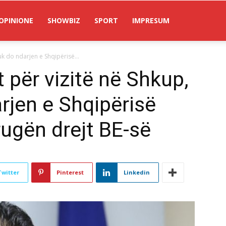
OPINIONE
SHOWBIZ
SPORT
IMPRESUM
uk do ndarjen e Shqipërisë...
 për vizitë në Shkup,
rjen e Shqipërisë
ugën drejt BE-së
Twitter
Pinterest
Linkedin