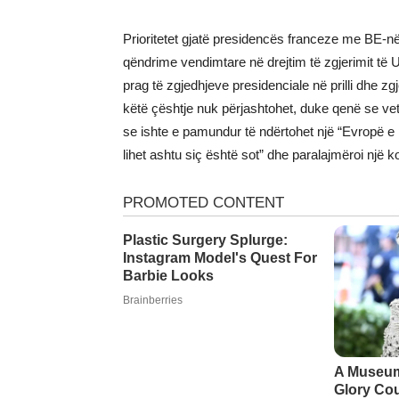
Prioritetet gjatë presidencës franceze me BE-në 
qëndrime vendimtare në drejtim të zgjerimit të 
prag të zgjedhjeve presidenciale në prilli dhe z
këtë çështje nuk përjashtohet, duke qenë se ve
se ishte e pamundur të ndërtohet një “Evropë e
lihet ashtu siç është sot” dhe paralajmëroi një ko