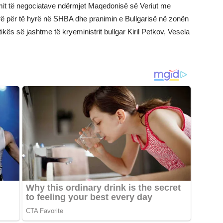
 fillimit të negociatave ndërmjet Maqedonisë së Veriut me
arë për të hyrë në SHBA dhe pranimin e Bullgarisë në zonën
itikës së jashtme të kryeministrit bullgar Kiril Petkov, Vesela