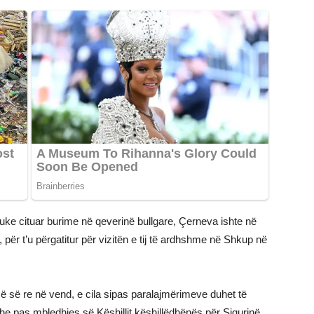
duke cituar burime në qeverinë bullgare, Çerneva ishte në
 për t’u përgatitur për vizitën e tij të ardhshme në Shkup në
së së re në vend, e cila sipas paralajmërimeve duhet të
he pas mbledhjes së Këshillit këshillëdhënës për Sigurinë