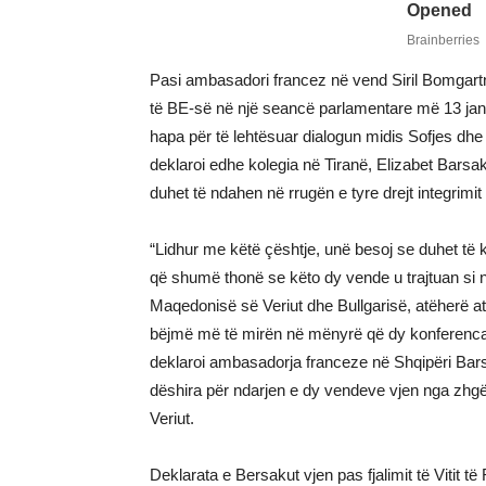
Pasi ambasadori francez në vend Siril Bomgartner
të BE-së në një seancë parlamentare më 13 janar
hapa për të lehtësuar dialogun midis Sofjes dhe 
deklaroi edhe kolegia në Tiranë, Elizabet Barsa
duhet të ndahen në rrugën e tyre drejt integrimit
“Lidhur me këtë çështje, unë besoj se duhet t
që shumë thonë se këto dy vende u trajtuan si 
Maqedonisë së Veriut dhe Bullgarisë, atëherë at
bëjmë më të mirën në mënyrë që dy konferencat
deklaroi ambasadorja franceze në Shqipëri Bars
dëshira për ndarjen e dy vendeve vjen nga zhgë
Veriut.
Deklarata e Bersakut vjen pas fjalimit të Vitit t