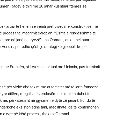
 Rumen Radev e thiri më 10 janar kushtuar “temës së
deklaruar të hënën se vendi pret bisedime konstruktive me
të procesit të integrimit evropian. “Është e rëndësishme të
lbësore që janë në tryezë”, tha Osmani, duke theksuar se
vendin, por edhe çështje strategjike gjeopolitike për
it me Francën, si kryesues aktual me Unionin, pas formimit
për vizitë dhe takim me autoritetet më të larta franceze.
këtyre ditëve, megjithatë vendosëm se ai takim duhet të
ek ne, përkatësisht në gjysmën e dytë zë janarit, kur do të
i ndërkohë ekziston edhe tani, megjithatë, që të konfirmohen
n e tyre në këtë proces”, theksoi Osmani.