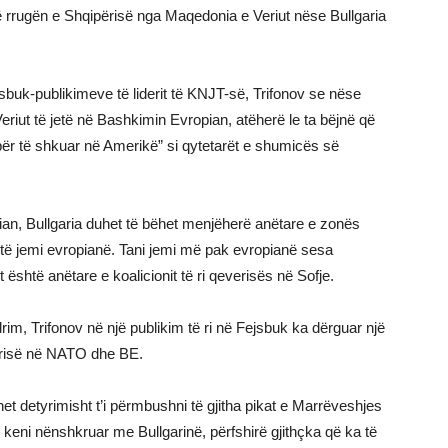
ajë rrugën e Shqipërisë nga Maqedonia e Veriut nëse Bullgaria
buk-publikimeve të liderit të KNJT-së, Trifonov se nëse
ut të jetë në Bashkimin Evropian, atëherë le ta bëjnë që
për të shkuar në Amerikë” si qytetarët e shumicës së
ian, Bullgaria duhet të bëhet menjëherë anëtare e zonës
 të jemi evropianë. Tani jemi më pak evropianë sesa
lit është anëtare e koalicionit të ri qeverisës në Sofje.
rim, Trifonov në një publikim të ri në Fejsbuk ka dërguar një
garisë në NATO dhe BE.
t detyrimisht t’i përmbushni të gjitha pikat e Marrëveshjes
 keni nënshkruar me Bullgarinë, përfshirë gjithçka që ka të