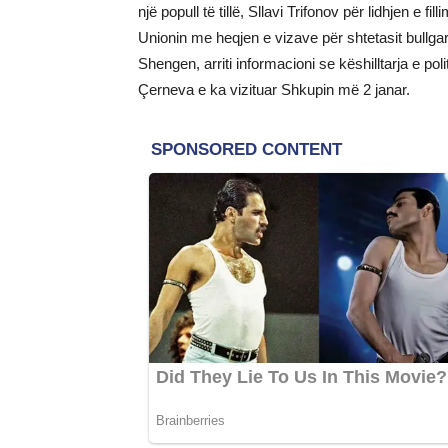
një popull të tillë, Sllavi Trifonov për lidhjen e
Unionin me heqjen e vizave për shtetasit bullg
Shengen, arriti informacioni se këshilltarja e pol
Çerneva e ka vizituar Shkupin më 2 janar.