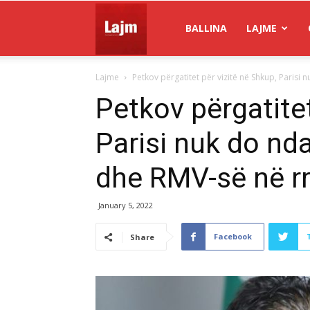
Gazeta
BALLINA
LAJME
Lajme
Petkov përgatitet për vizitë në Shkup, Parisi n
Lajm
Petkov përgatitet
Parisi nuk do nda
dhe RMV-së në rr
January 5, 2022
Facebook
Share