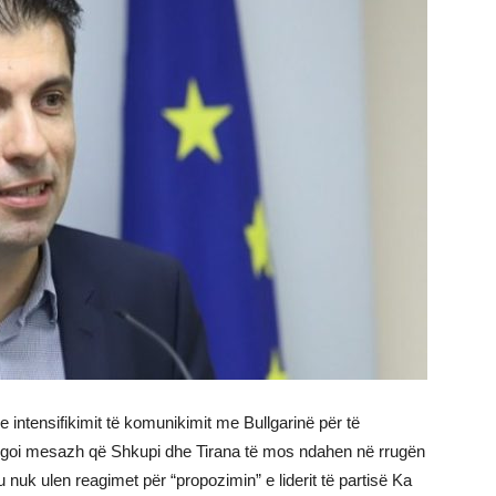
dhe intensifikimit të komunikimit me Bullgarinë për të
dërgoi mesazh që Shkupi dhe Tirana të mos ndahen në rrugën
 nuk ulen reagimet për “propozimin” e liderit të partisë Ka