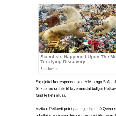
Siç njoftoi korrespondentja e MIA-s nga Sofja, 
Shkup me urdhër të kryeministrit bullgar Petkov,
fund të këtij muaji.
Vizita e Petkovit pritet pas zgjedhjes së Qeveri
ndodhë më së voni deri në mesin e këtij muaji d