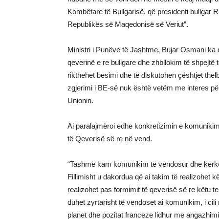
Kombëtare të Bullgarisë, që presidenti bullgar
Republikës së Maqedonisë së Veriut”.
Ministri i Punëve të Jashtme, Bujar Osmani ka 
qeverinë e re bullgare dhe zhbllokim të shpejtë 
rikthehet besimi dhe të diskutohen çështjet the
zgjerimi i BE-së nuk është vetëm me interes për 
Unionin.
Ai paralajmëroi edhe konkretizimin e komunikim
të Qeverisë së re në vend.
“Tashmë kam komunikim të vendosur dhe kërkesë 
Fillimisht u dakordua që ai takim të realizohet 
realizohet pas formimit të qeverisë së re këtu t
duhet zyrtarisht të vendoset ai komunikim, i cil
planet dhe pozitat franceze lidhur me angazhimi