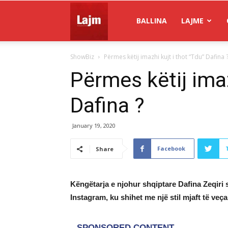
Gazeta
BALLINA
LAJME
ShowBiz
Përmes këtij imazhi kujt i thot “Tdu” Dafina 
Lajm
Përmes këtij imaz
Dafina ?
January 19, 2020
Facebook
Share
Këngëtarja e njohur shqiptare Dafina Zeqiri s
Instagram, ku shihet me një stil mjaft të veça