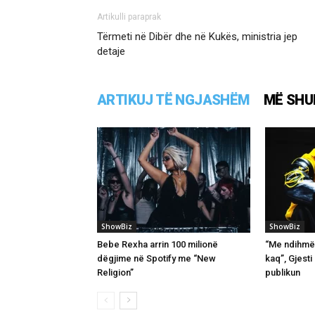
Artikulli paraprak
Tërmeti në Dibër dhe në Kukës, ministria jep
detaje
ARTIKUJ TË NGJASHËM
MË SHU
ShowBiz
ShowBiz
Bebe Rexha arrin 100 milionë
“Me ndihmën
dëgjime në Spotify me “New
kaq”, Gjest
Religion”
publikun