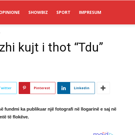
OPINIONE
SHOWBIZ
SPORT
IMPRESUM
?
hi kujt i thot “Tdu”
Twitter
Pinterest
Linkedin
ë fundmi ka publikuar një fotografi në llogarinë e saj në
ntë të flokëve.