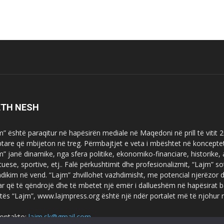
ETH NESH
m” është paraqitur në hapësirën mediale në Maqedoni në prill të vitit
ptare që mbijeton në treg. Përmbajtjet e veta i mbështet në koncepte
m” janë dinamike, nga sfera politike, ekonomiko-financiare, historike,
tuese, sportive, etj.. Falë përkushtimit dhe profesionalizmit, “Lajm
dikim në vend. “Lajm” zhvillohet vazhdimisht, me potencial njerëzor
uar që të qëndrojë dhe të mbetet një emër i dallueshëm në hapësirat b
tës “Lajm”, www.lajmpress.org është një ndër portalet më të njohur
ontakto:
lajm.sk@gmail.com