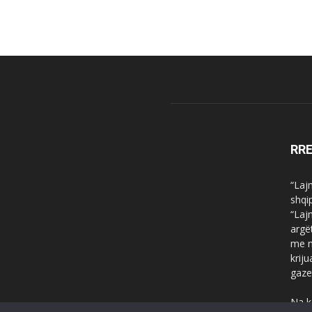
RR
“Laj
shqi
“Laj
argë
me n
krij
gaze
Na k