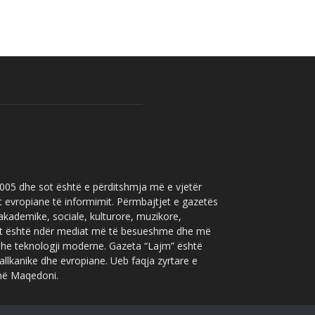
 2005 dhe sot është e përditshmja më e vjetër
t evropiane të informimit. Përmbajtjet e gazetës
 akademike, sociale, kulturore, muzikore,
” sot është ndër mediat më të besueshme dhe më
 dhe teknologji moderne. Gazeta “Lajm” është
allkanike dhe evropiane. Ueb faqja zyrtare e
 në Maqedoni.