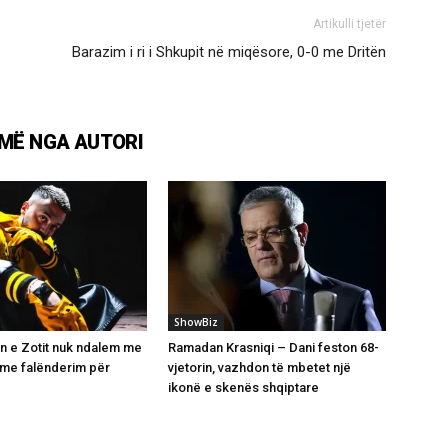
Artikulli tjetër
Barazim i ri i Shkupit në miqësore, 0-0 me Dritën
MË NGA AUTORI
ShowBiz
 e Zotit nuk ndalem me
Ramadan Krasniqi – Dani feston 68-
i me falënderim për
vjetorin, vazhdon të mbetet një
ikonë e skenës shqiptare