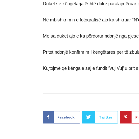
Duket se këngëtarja është duke paralajmëruar pr
Në mbishkrimin e fotografisë ajo ka shkruar “N
Me sa duket ajo e ka përdorur ndonjë nga pjesët
Pritet ndonjë konfirmim i këngëtares për të zbulua
Kujtojmë që kënga e saj e fundit ‘Vuj Vuj’ u prit
Facebook
Twitter
Pi