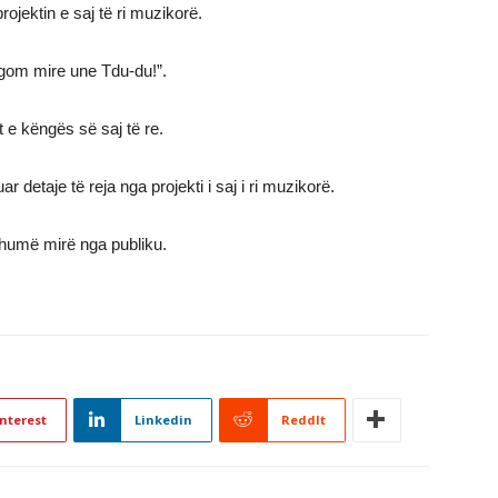
ojektin e saj të ri muzikorë.
’gom mire une Tdu-du!”.
 e këngës së saj të re.
r detaje të reja nga projekti i saj i ri muzikorë.
 shumë mirë nga publiku.
nterest
Linkedin
ReddIt