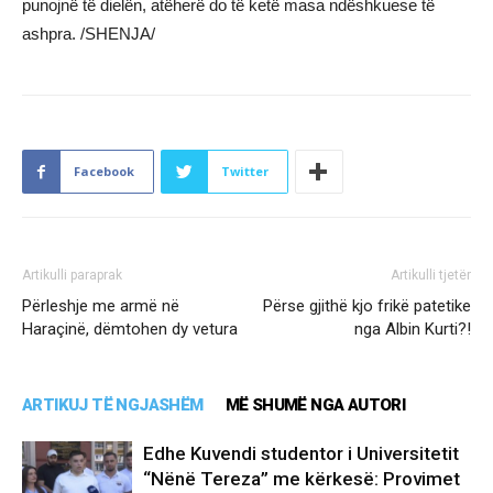
punojnë të dielën, atëherë do të ketë masa ndëshkuese të
ashpra. /SHENJA/
Facebook
Twitter
Artikulli paraprak
Artikulli tjetër
Përleshje me armë në
Përse gjithë kjo frikë patetike
Haraçinë, dëmtohen dy vetura
nga Albin Kurti?!
ARTIKUJ TË NGJASHËM
MË SHUMË NGA AUTORI
Edhe Kuvendi studentor i Universitetit
“Nënë Tereza” me kërkesë: Provimet