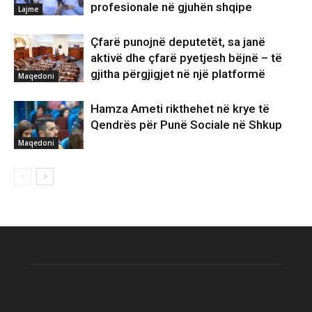
profesionale në gjuhën shqipe
Lajme
Çfarë punojnë deputetët, sa janë
aktivë dhe çfarë pyetjesh bëjnë – të
gjitha përgjigjet në një platformë
Maqedoni
Hamza Ameti rikthehet në krye të
Qendrës për Punë Sociale në Shkup
Maqedoni