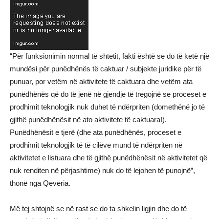
“Për funksionimin normal të shtetit, fakti është se do të ketë një
mundësi për punëdhënës të caktuar / subjekte juridike për të
punuar, por vetëm në aktivitete të caktuara dhe vetëm ata
punëdhënës që do të jenë në gjendje të tregojnë se proceset e
prodhimit teknologjik nuk duhet të ndërpriten (domethënë jo të
gjithë punëdhënësit në ato aktivitete të caktuara!).
Punëdhënësit e tjerë (dhe ata punëdhënës, proceset e
prodhimit teknologjik të të cilëve mund të ndërpriten në
aktivitetet e listuara dhe të gjithë punëdhënësit në aktivitetet që
nuk renditen në përjashtime) nuk do të lejohen të punojnë”,
thonë nga Qeveria.
Më tej shtojnë se në rast se do ta shkelin ligjin dhe do të