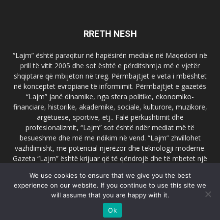
RRETH NESH
“Lajm” është paraqitur në hapësirën mediale në Maqedoni në
prill të vitit 2005 dhe sot është e përditshmja më e vjetër
shqiptare që mbijeton në treg. Përmbajtjet e veta i mbështet
në konceptet evropiane të informimit. Përmbajtjet e gazetës
“Lajm” janë dinamike, nga sfera politike, ekonomiko-
financiare, historike, akademike, sociale, kulturore, muzikore,
argëtuese, sportive, etj.. Falë përkushtimit dhe
profesionalizmit, “Lajm” sot është ndër mediat më të
besueshme dhe më me ndikim në vend. “Lajm” zhvillohet
vazhdimisht, me potencial njerëzor dhe teknologji moderne.
Gazeta “Lajm” është krijuar që të qëndrojë dhe të mbetet një
emër i dallueshëm në hapësirat ballkanike dhe evropiane. Ueb
We use cookies to ensure that we give you the best
faqja zyrtare e gazetës “Lajm”, www.lajmpress.org është një
experience on our website. If you continue to use this site we
ndër portalet më të njohur në Maqedoni.
will assume that you are happy with it.
Na kontakto:
lajm.sk@gmail.com
Ok