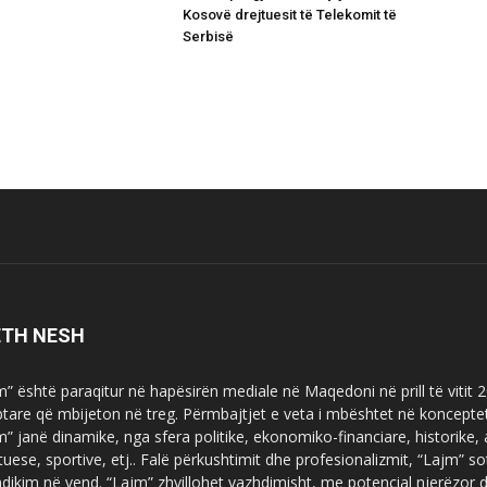
Kosovë drejtuesit të Telekomit të
Serbisë
ETH NESH
m” është paraqitur në hapësirën mediale në Maqedoni në prill të vitit
ptare që mbijeton në treg. Përmbajtjet e veta i mbështet në koncepte
m” janë dinamike, nga sfera politike, ekonomiko-financiare, historike,
tuese, sportive, etj.. Falë përkushtimit dhe profesionalizmit, “Lajm
dikim në vend. “Lajm” zhvillohet vazhdimisht, me potencial njerëzor