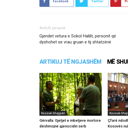
Facebook
Twitter
Pi
Artikulli paraprak
Gjendet vetura e Sokol Halilit, personit që
dyshohet se vrau gruan e tij shtatzënë
ARTIKUJ TË NGJASHËM
MË SHU
Kosovë-Shqipëri
Kosovë-Shqi
Gërvalla: Gjetjet e mbetjeve mortore
Çfarë ndodh
dëshmojnë gjenocidin serb
Kosovës nuk