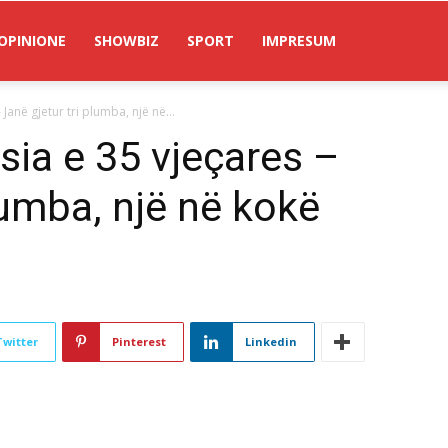
OPINIONE
SHOWBIZ
SPORT
IMPRESUM
anë gjetur tri plumba, një në...
ia e 35 vjeçares –
lumba, një në kokë
Twitter
Pinterest
Linkedin