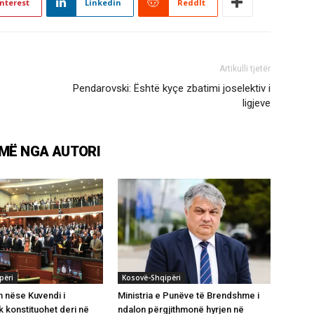
nterest
Linkedin
ReddIt
Artikulli tjetër
Pendarovski: Është kyçe zbatimi joselektiv i
ligjeve
MË NGA AUTORI
përi
Kosovë-Shqipëri
 nëse Kuvendi i
Ministria e Punëve të Brendshme i
 konstituohet deri në
ndalon përgjithmonë hyrjen në