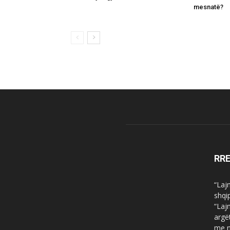
mesnatë?
RR
“Laj
shqi
“Laj
argë
me n