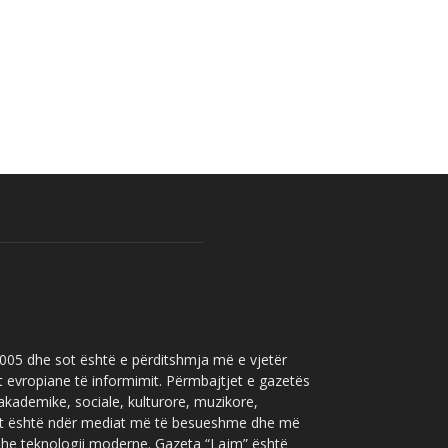
 2005 dhe sot është e përditshmja më e vjetër
t evropiane të informimit. Përmbajtjet e gazetës
 akademike, sociale, kulturore, muzikore,
” sot është ndër mediat më të besueshme dhe më
 dhe teknologji moderne. Gazeta “Lajm” është