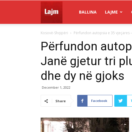
Gazeta
BALLINA
LAJME
Kosovë-Shqipëri
Përfundon autopsia e 35 vjeçares – J
Lajm
Përfundon autops
Janë gjetur tri p
dhe dy në gjoks
December 1, 2022
Facebook
Share