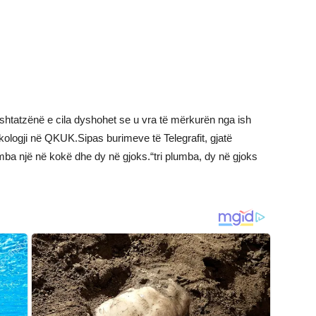
shtatzënë e cila dyshohet se u vra të mërkurën nga ish
ekologji në QKUK.Sipas burimeve të Telegrafit, gjatë
lumba një në kokë dhe dy në gjoks.“tri plumba, dy në gjoks