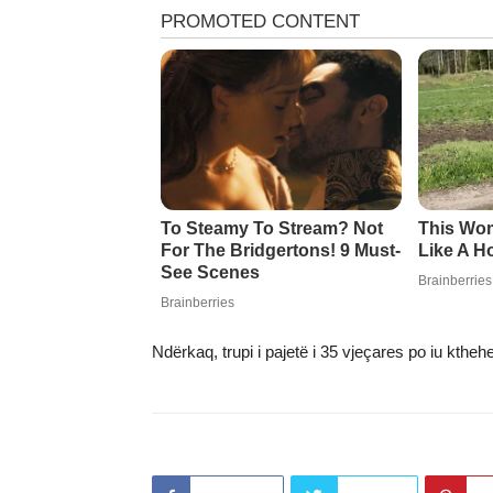
Ndërkaq, trupi i pajetë i 35 vjeçares po iu ktheh