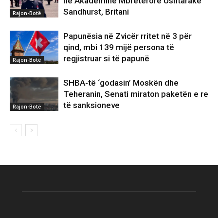
në Akademinë Mbretërore Ushtarake
Sandhurst, Britani
Rajon-Botë
Papunësia në Zvicër rritet në 3 për
qind, mbi 139 mijë persona të
regjistruar si të papunë
Rajon-Botë
SHBA-të ‘godasin’ Moskën dhe
Teheranin, Senati miraton paketën e re
të sanksioneve
Rajon-Botë