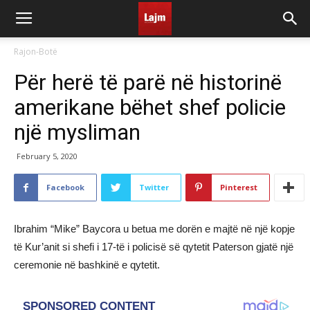
Rajon-Botë
Për herë të parë në historinë
amerikane bëhet shef policie
një mysliman
February 5, 2020
Facebook
Twitter
Pinterest
Ibrahim “Mike” Baycora u betua me dorën e majtë në një kopje
të Kur’anit si shefi i 17-të i policisë së qytetit Paterson gjatë një
ceremonie në bashkinë e qytetit.