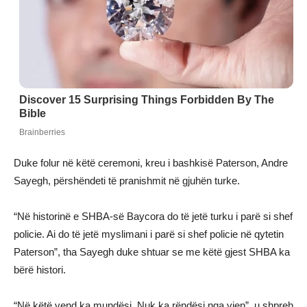
Duke folur në këtë ceremoni, kreu i bashkisë Paterson, Andre
Sayegh, përshëndeti të pranishmit në gjuhën turke.
“Në historinë e SHBA-së Baycora do të jetë turku i parë si shef
policie. Ai do të jetë myslimani i parë si shef policie në qytetin
Paterson”, tha Sayegh duke shtuar se me këtë gjest SHBA ka
bërë histori.
“Në këtë vend ka mundësi. Nuk ka rëndësi nga vjen”, u shpreh