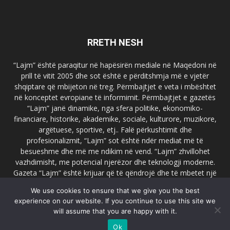
RRETH NESH
“Lajm” është paraqitur në hapësirën mediale në Maqedoni në
prill të vitit 2005 dhe sot është e përditshmja më e vjetër
shqiptare që mbijeton në treg. Përmbajtjet e veta i mbështet
në konceptet evropiane të informimit. Përmbajtjet e gazetës
“Lajm” janë dinamike, nga sfera politike, ekonomiko-
financiare, historike, akademike, sociale, kulturore, muzikore,
argëtuese, sportive, etj.. Falë përkushtimit dhe
profesionalizmit, “Lajm” sot është ndër mediat më të
besueshme dhe më me ndikim në vend. “Lajm” zhvillohet
vazhdimisht, me potencial njerëzor dhe teknologji moderne.
Gazeta “Lajm” është krijuar që të qëndrojë dhe të mbetet një
emër i dallueshëm në hapësirat ballkanike dhe evropiane. Ueb
We use cookies to ensure that we give you the best
faqja zyrtare e gazetës “Lajm”, www.lajmpress.org është një
experience on our website. If you continue to use this site we
ndër portalet më të njohur në Maqedoni.
will assume that you are happy with it.
Na kontakto:
lajm.sk@gmail.com
Ok