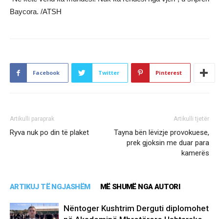
Baycora. /ATSH
Facebook
Twitter
Pinterest
Artikulli paraprak
Artikulli tjetër
Ryva nuk po din të plaket
Tayna bën lëvizje provokuese,
prek gjoksin me duar para
kamerës
ARTIKUJ TË NGJASHËM
MË SHUMË NGA AUTORI
Nëntoger Kushtrim Derguti diplomohet