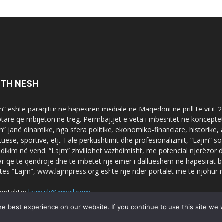
ETH NESH
m” është paraqitur në hapësirën mediale në Maqedoni në prill të vitit
ptare që mbijeton në treg. Përmbajtjet e veta i mbështet në koncepte
m” janë dinamike, nga sfera politike, ekonomiko-financiare, historike,
tuese, sportive, etj.. Falë përkushtimit dhe profesionalizmit, “Lajm
dikim në vend. “Lajm” zhvillohet vazhdimisht, me potencial njerëzor
uar që të qëndrojë dhe të mbetet një emër i dallueshëm në hapësirat b
tës “Lajm”, www.lajmpress.org është një ndër portalet më të njohur
ontakto:
lajm.sk@gmail.com
e best experience on our website. If you continue to use this site we w