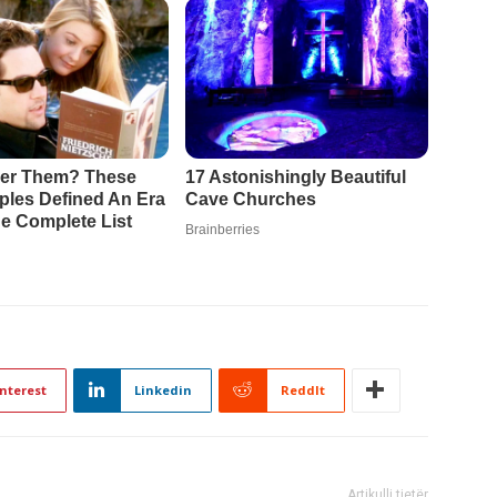
nterest
Linkedin
ReddIt
Artikulli tjetër