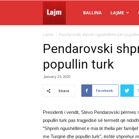
Gazeta
BALLINA
LAJME
Lajme
Pendarovski shpreh ngushëllime për popullin
Lajm
Pendarovski shp
popullin turk
January 25, 2020
Facebook
Share
Presidenti i vendit, Stevo Pendarovski përmes n
popullin turk pas tragjedisë së termetit që ndodh
“Shpreh ngushëllimet e mia të thella për familjet 
me Turqinë dhe popullin turk”, është shprehur