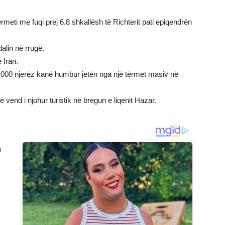
rmeti me fuqi prej 6.8 shkallësh të Richterit pati epiqendrën
alin në rrugë.
 Iran.
,000 njerëz kanë humbur jetën nga një tërmet masiv në
ë vend i njohur turistik në bregun e liqenit Hazar.