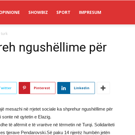
OPINIONE
SHOWBIZ
SPORT
IMPRESUM
 turk
reh ngushëllime për
Twitter
Pinterest
Linkedin
jë mesazhi në rrjetet sociale ka shprehur ngushëllime për
i sonte në qytetin e Elazig.
dhe të afërmit e të vrarëve në tërmetin në Turqi. Solidariteti
 mes tjerave Pendarovski.Së paku 14 njerëz humbën jetën