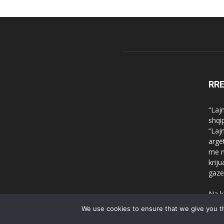
RR
“Laj
shqi
“Laj
argë
me n
krij
gaze
Na k
We use cookies to ensure that we give you th