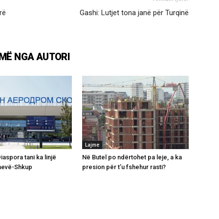
rë
Gashi: Lutjet tona janë për Turqinë
MË NGA AUTORI
Lajme
Diaspora tani ka linjë
Në Butel po ndërtohet pa leje, a ka
enevë-Shkup
presion për t’u fshehur rasti?