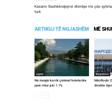
Kasami: Bashkëndjejmë dhimbje me çdo qyteta
turk
ARTIKUJ TË NGJASHËM
MË SHU
Lajme
Maqedoni
Në muajin korrik çmimet hotelerike
Nikolloski: 
janë rritur për 1.1%
direkte Gj