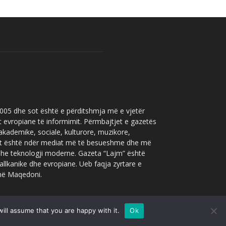
 2005 dhe sot është e përditshmja më e vjetër
t evropiane të informimit. Përmbajtjet e gazetës
 akademike, sociale, kulturore, muzikore,
” sot është ndër mediat më të besueshme dhe më
 dhe teknologji moderne. Gazeta “Lajm” është
allkanike dhe evropiane. Ueb faqja zyrtare e
 në Maqedoni.
ill assume that you are happy with it.
Ok