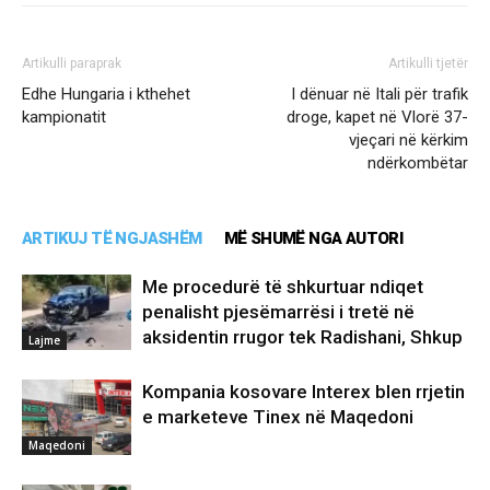
Artikulli paraprak
Artikulli tjetër
Edhe Hungaria i kthehet
I dënuar në Itali për trafik
kampionatit
droge, kapet në Vlorë 37-
vjeçari në kërkim
ndërkombëtar
ARTIKUJ TË NGJASHËM
MË SHUMË NGA AUTORI
Me procedurë të shkurtuar ndiqet
penalisht pjesëmarrësi i tretë në
aksidentin rrugor tek Radishani, Shkup
Lajme
Kompania kosovare Interex blen rrjetin
e marketeve Tinex në Maqedoni
Maqedoni