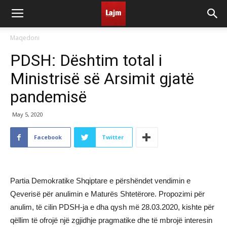
Maqedoni
PDSH: Dështim total i
Ministrisë së Arsimit gjatë
pandemisë
May 5, 2020
Facebook
Twitter
Partia Demokratike Shqiptare e përshëndet vendimin e
Qeverisë për anulimin e Maturës Shtetërore. Propozimi për
anulim, të cilin PDSH-ja e dha qysh më 28.03.2020, kishte për
qëllim të ofrojë një zgjidhje pragmatike dhe të mbrojë interesin