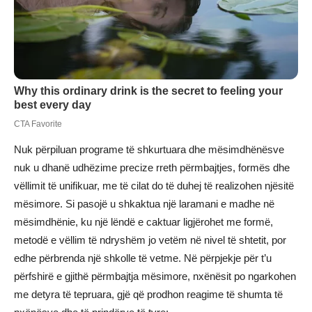
Nuk përpiluan programe të shkurtuara dhe mësimdhënësve
nuk u dhanë udhëzime precize rreth përmbajtjes, formës dhe
vëllimit të unifikuar, me të cilat do të duhej të realizohen njësitë
mësimore. Si pasojë u shkaktua një laramani e madhe në
mësimdhënie, ku një lëndë e caktuar ligjërohet me formë,
metodë e vëllim të ndryshëm jo vetëm në nivel të shtetit, por
edhe përbrenda një shkolle të vetme. Në përpjekje për t’u
përfshirë e gjithë përmbajtja mësimore, nxënësit po ngarkohen
me detyra të tepruara, gjë që prodhon reagime të shumta të