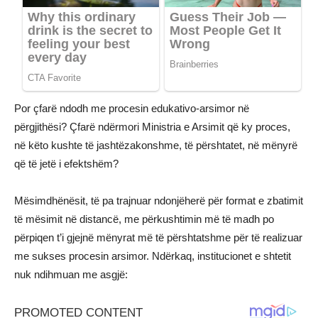
Por çfarë ndodh me procesin edukativo-arsimor në
përgjithësi? Çfarë ndërmori Ministria e Arsimit që ky proces,
në këto kushte të jashtëzakonshme, të përshtatet, në mënyrë
që të jetë i efektshëm?
Mësimdhënësit, të pa trajnuar ndonjëherë për format e zbatimit
të mësimit në distancë, me përkushtimin më të madh po
përpiqen t’i gjejnë mënyrat më të përshtatshme për të realizuar
me sukses procesin arsimor. Ndërkaq, institucionet e shtetit
nuk ndihmuan me asgjë: