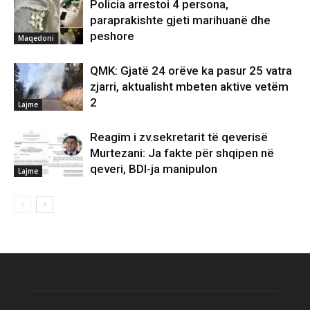
Policia arrestoi 4 persona,
paraprakishte gjeti marihuanë dhe
peshore
Maqedoni
QMK: Gjatë 24 orëve ka pasur 25 vatra
zjarri, aktualisht mbeten aktive vetëm
2
Lajme
Reagim i zv.sekretarit të qeverisë
Murtezani: Ja fakte për shqipen në
qeveri, BDI-ja manipulon
Lajme