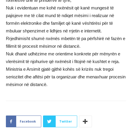
nxënësve dhe të prindërve të tyre;
Nuk i evidentuan me kohë nxënësit që kanë mungesë të
pajisjeve me të cilat mund të ndiqet mësimi i realizuar në
formën elektronike dhe familjet që kanë vështirësi për të
mbuluar shpenzimet e lidhjes në rrjetin e internetit.
Rrjedhimisht shumë nxënës mbetën të pa përfshirë në fazën e
fillimit të procesit mësimor në distancë.
Nuk dhanë udhëzime me orientime konkrete për mënyrën e
vlerësimit të njohurive që nxënësit i fitojnë në kushtet e reja.
Ministria e Arsimit gjatë gjithë kohës së krizës nuk tregoi
seriozitet dhe aftësi për ta organizuar dhe menaxhuar procesin
mësimor në distancë.
Facebook
Twitter