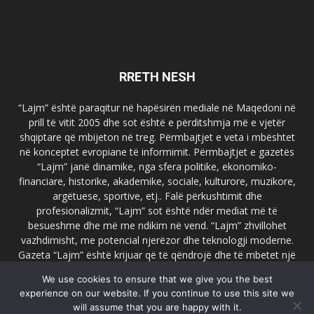
RRETH NESH
“Lajm” është paraqitur në hapësirën mediale në Maqedoni në
prill të vitit 2005 dhe sot është e përditshmja më e vjetër
shqiptare që mbijeton në treg. Përmbajtjet e veta i mbështet
në konceptet evropiane të informimit. Përmbajtjet e gazetës
“Lajm” janë dinamike, nga sfera politike, ekonomiko-
financiare, historike, akademike, sociale, kulturore, muzikore,
argëtuese, sportive, etj.. Falë përkushtimit dhe
profesionalizmit, “Lajm” sot është ndër mediat më të
besueshme dhe më me ndikim në vend. “Lajm” zhvillohet
vazhdimisht, me potencial njerëzor dhe teknologji moderne.
Gazeta “Lajm” është krijuar që të qëndrojë dhe të mbetet një
emër i dallueshëm në hapësirat ballkanike dhe evropiane. Ueb
We use cookies to ensure that we give you the best
faqja zyrtare e gazetës “Lajm”, www.lajmpress.org është një
experience on our website. If you continue to use this site we
ndër portalet më të njohur në Maqedoni.
will assume that you are happy with it.