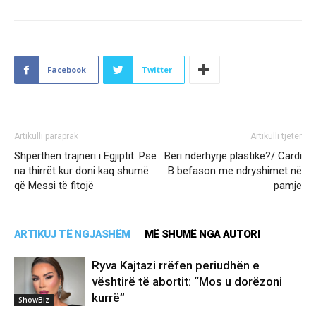
Facebook
Twitter
Artikulli paraprak
Artikulli tjetër
Shpërthen trajneri i Egjiptit: Pse
Bëri ndërhyrje plastike?/ Cardi
na thirrët kur doni kaq shumë
B befason me ndryshimet në
që Messi të fitojë
pamje
ARTIKUJ TË NGJASHËM
MË SHUMË NGA AUTORI
Ryva Kajtazi rrëfen periudhën e
vështirë të abortit: “Mos u dorëzoni
kurrë”
ShowBiz