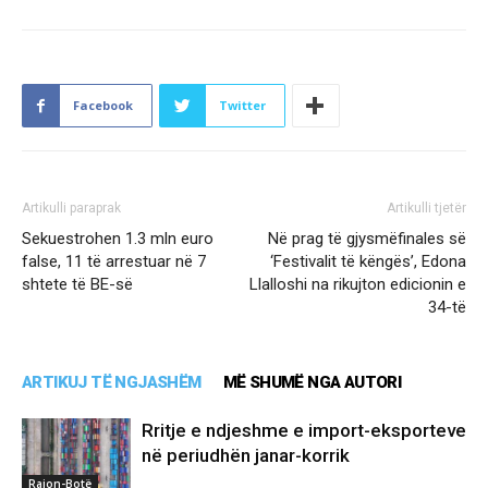
Facebook
Twitter
Artikulli paraprak
Artikulli tjetër
Sekuestrohen 1.3 mln euro
Në prag të gjysmëfinales së
false, 11 të arrestuar në 7
‘Festivalit të këngës’, Edona
shtete të BE-së
Llalloshi na rikujton edicionin e
34-të
ARTIKUJ TË NGJASHËM
MË SHUMË NGA AUTORI
Rritje e ndjeshme e import-eksporteve
në periudhën janar-korrik
Rajon-Botë