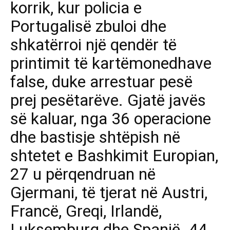
korrik, kur policia e
Portugalisë zbuloi dhe
shkatërroi një qendër të
printimit të kartëmonedhave
false, duke arrestuar pesë
prej pesëtarëve. Gjatë javës
së kaluar, nga 36 operacione
dhe bastisje shtëpish në
shtetet e Bashkimit Europian,
27 u përqendruan në
Gjermani, të tjerat në Austri,
Francë, Greqi, Irlandë,
Luksemburg dhe Spanjë. 44