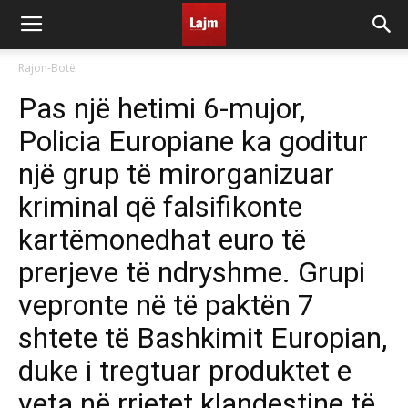
Rajon-Botë
Pas një hetimi 6-mujor,
Policia Europiane ka goditur
një grup të mirorganizuar
kriminal që falsifikonte
kartëmonedhat euro të
prerjeve të ndryshme. Grupi
vepronte në të paktën 7
shtete të Bashkimit Europian,
duke i tregtuar produktet e
veta në rrjetet klandestine të