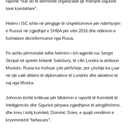
raportit “nuk do të dëmtonte organizatat që mbrojnë sigurinë
tonë kombëtare”.
Hetimi i ISC ishte në përgjigje të shqetësimeve për ndërhyrjen
e Rusisë në zgjedhjet e SHBA për vitin 2016 dhe ndikimin e
fushatave dezinformuese nga Rusia.
Po ashtu përmendet edhe helmimi i ish-agjentit rus Sergei
Skripal në qytetin britanik Salisbury, të cilin Londra ia atribuon
Moskës. Rusia ka mohuar çdo përfshirje, por çështja ka çuar
në një valë dëbimi të diplomatëve të Londrës dhe aleatëve të
saj nga Moska.
Johnson është kritikuar për bllokimin e raportit të Komitetit të
Inteligjencës dhe Sigurisë përpara zgjedhjeve të përgjithshme,
dhe kreu i këtij komiteti, Dominic Griev, e quajti vendimin e
kryeministrit “befasues”.