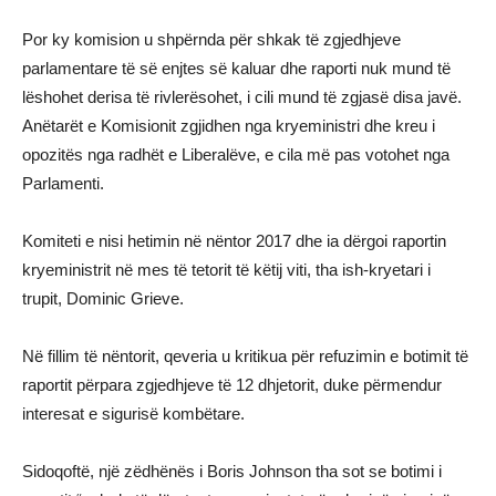
Por ky komision u shpërnda për shkak të zgjedhjeve
parlamentare të së enjtes së kaluar dhe raporti nuk mund të
lëshohet derisa të rivlerësohet, i cili mund të zgjasë disa javë.
Anëtarët e Komisionit zgjidhen nga kryeministri dhe kreu i
opozitës nga radhët e Liberalëve, e cila më pas votohet nga
Parlamenti.
Komiteti e nisi hetimin në nëntor 2017 dhe ia dërgoi raportin
kryeministrit në mes të tetorit të këtij viti, tha ish-kryetari i
trupit, Dominic Grieve.
Në fillim të nëntorit, qeveria u kritikua për refuzimin e botimit të
raportit përpara zgjedhjeve të 12 dhjetorit, duke përmendur
interesat e sigurisë kombëtare.
Sidoqoftë, një zëdhënës i Boris Johnson tha sot se botimi i