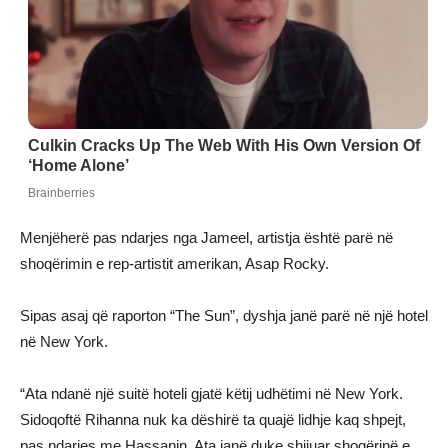
Menjëherë pas ndarjes nga Jameel, artistja është parë në
shoqërimin e rep-artistit amerikan, Asap Rocky.
Sipas asaj që raporton “The Sun”, dyshja janë parë në një hotel
në New York.
“Ata ndanë një suitë hoteli gjatë këtij udhëtimi në New York.
Sidoqoftë Rihanna nuk ka dëshirë ta quajë lidhje kaq shpejt,
pas ndarjes me Hassanin. Ata janë duke shijuar shoqërinë e