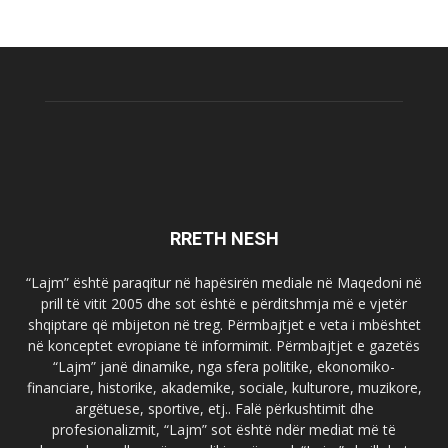
RRETH NESH
“Lajm” është paraqitur në hapësirën mediale në Maqedoni në
prill të vitit 2005 dhe sot është e përditshmja më e vjetër
shqiptare që mbijeton në treg. Përmbajtjet e veta i mbështet
në konceptet evropiane të informimit. Përmbajtjet e gazetës
“Lajm” janë dinamike, nga sfera politike, ekonomiko-
financiare, historike, akademike, sociale, kulturore, muzikore,
argëtuese, sportive, etj.. Falë përkushtimit dhe
profesionalizmit, “Lajm” sot është ndër mediat më të