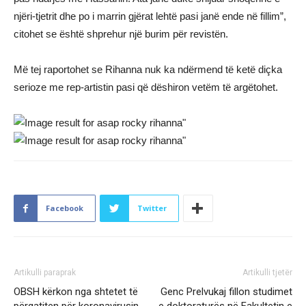
njëri-tjetrit dhe po i marrin gjërat lehtë pasi janë ende në fillim”,
citohet se është shprehur një burim për revistën.
Më tej raportohet se Rihanna nuk ka ndërmend të ketë diçka
serioze me rep-artistin pasi që dëshiron vetëm të argëtohet.
Facebook
Twitter
Artikulli paraprak
Artikulli tjetër
OBSH kërkon nga shtetet të
Genc Prelvukaj fillon studimet