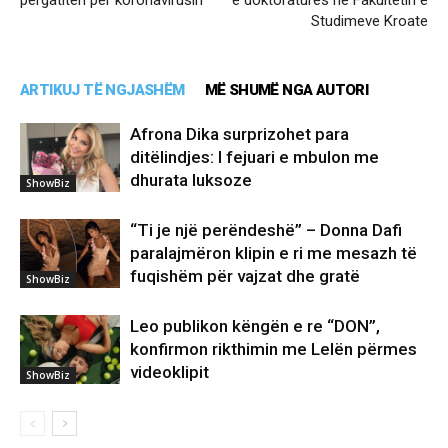
përgatiten për koronavirusin
e doktoraturës në Fakultetin e
Studimeve Kroate
ARTIKUJ TË NGJASHËM
MË SHUMË NGA AUTORI
Afrona Dika surprizohet para
ditëlindjes: I fejuari e mbulon me
dhurata luksoze
ShowBiz
“Ti je një perëndeshë” – Donna Dafi
paralajmëron klipin e ri me mesazh të
fuqishëm për vajzat dhe gratë
ShowBiz
Leo publikon këngën e re “DON”,
konfirmon rikthimin me Lelën përmes
videoklipit
ShowBiz