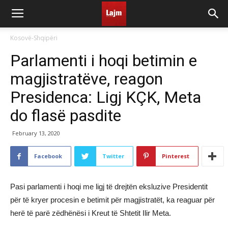
Kosovë-Shqipëri
Parlamenti i hoqi betimin e
magjistratëve, reagon
Presidenca: Ligj KÇK, Meta
do flasë pasdite
February 13, 2020
Facebook
Twitter
Pinterest
Pasi parlamenti i hoqi me ligj të drejtën eksluzive Presidentit
për të kryer procesin e betimit për magjistratët, ka reaguar për
herë të parë zëdhënësi i Kreut të Shtetit Ilir Meta.