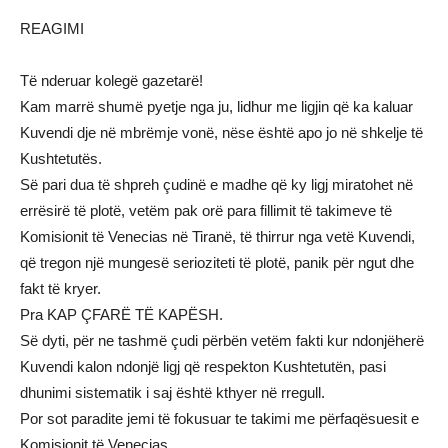
REAGIMI
Të nderuar kolegë gazetarë!
Kam marrë shumë pyetje nga ju, lidhur me ligjin që ka kaluar
Kuvendi dje në mbrëmje vonë, nëse është apo jo në shkelje të
Kushtetutës.
Së pari dua të shpreh çudinë e madhe që ky ligj miratohet në
errësirë të plotë, vetëm pak orë para fillimit të takimeve të
Komisionit të Venecias në Tiranë, të thirrur nga vetë Kuvendi,
që tregon një mungesë serioziteti të plotë, panik për ngut dhe
fakt të kryer.
Pra KAP ÇFARË TË KAPËSH.
Së dyti, për ne tashmë çudi përbën vetëm fakti kur ndonjëherë
Kuvendi kalon ndonjë ligj që respekton Kushtetutën, pasi
dhunimi sistematik i saj është kthyer në rregull.
Por sot paradite jemi të fokusuar te takimi me përfaqësuesit e
Komisionit të Venecias.