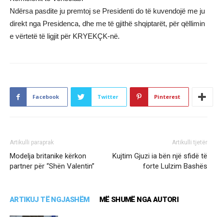
Ndërsa pasdite ju premtoj se Presidenti do të kuvendojë me ju
direkt nga Presidenca, dhe me të gjithë shqiptarët, për qëllimin
e vërtetë të ligjit për KRYEKÇK-në.
Facebook
Twitter
Pinterest
Artikulli paraprak
Artikulli tjetër
Modelja britanike kërkon
Kujtim Gjuzi ia bën një sfidë të
partner për “Shën Valentin”
forte Lulzim Bashës
ARTIKUJ TË NGJASHËM
MË SHUMË NGA AUTORI