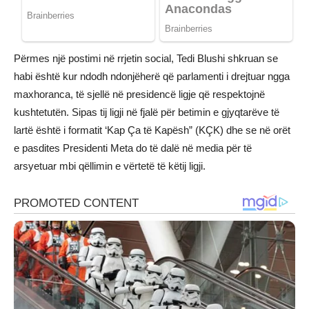
Përmes një postimi në rrjetin social, Tedi Blushi shkruan se
habi është kur ndodh ndonjëherë që parlamenti i drejtuar ngga
maxhoranca, të sjellë në presidencë ligje që respektojnë
kushtetutën. Sipas tij ligji në fjalë për betimin e gjyqtarëve të
lartë është i formatit ‘Kap Ça të Kapësh” (KÇK) dhe se në orët
e pasdites Presidenti Meta do të dalë në media për të
arsyetuar mbi qëllimin e vërtetë të këtij ligji.