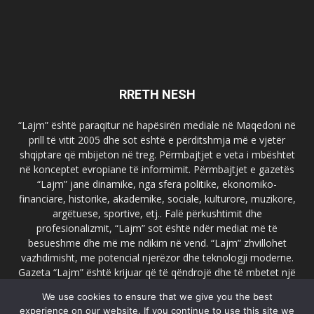
RRETH NESH
“Lajm” është paraqitur në hapësirën mediale në Maqedoni në
prill të vitit 2005 dhe sot është e përditshmja më e vjetër
shqiptare që mbijeton në treg. Përmbajtjet e veta i mbështet
në konceptet evropiane të informimit. Përmbajtjet e gazetës
“Lajm” janë dinamike, nga sfera politike, ekonomiko-
financiare, historike, akademike, sociale, kulturore, muzikore,
argëtuese, sportive, etj.. Falë përkushtimit dhe
profesionalizmit, “Lajm” sot është ndër mediat më të
besueshme dhe më me ndikim në vend. “Lajm” zhvillohet
vazhdimisht, me potencial njerëzor dhe teknologji moderne.
Gazeta “Lajm” është krijuar që të qëndrojë dhe të mbetet një
emër i dallueshëm në hapësirat ballkanike dhe evropiane. Ueb
We use cookies to ensure that we give you the best
faqja zyrtare e gazetës “Lajm”, www.lajmpress.org është një
experience on our website. If you continue to use this site we