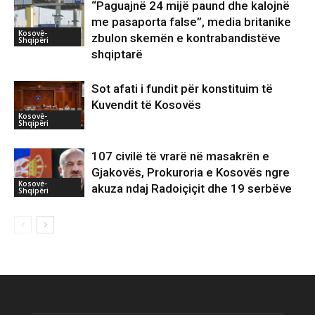
“Paguajnë 24 mijë paund dhe kalojnë
me pasaporta false”, media britanike
Kosovë-
zbulon skemën e kontrabandistëve
Shqipëri
shqiptarë
Sot afati i fundit për konstituim të
Kuvendit të Kosovës
Kosovë-
Shqipëri
107 civilë të vrarë në masakrën e
Gjakovës, Prokuroria e Kosovës ngre
Kosovë-
akuza ndaj Radoiçiçit dhe 19 serbëve
Shqipëri