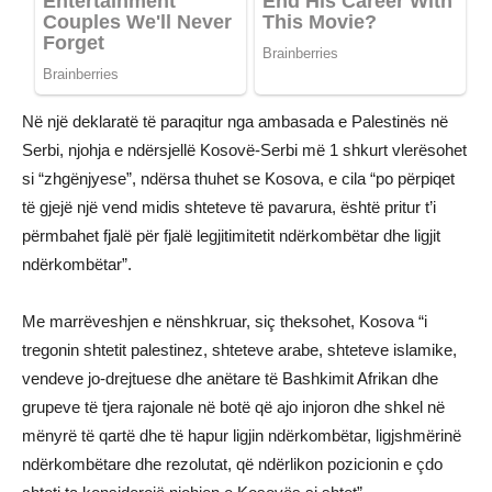
Në një deklaratë të paraqitur nga ambasada e Palestinës në
Serbi, njohja e ndërsjellë Kosovë-Serbi më 1 shkurt vlerësohet
si “zhgënjyese”, ndërsa thuhet se Kosova, e cila “po përpiqet
të gjejë një vend midis shteteve të pavarura, është pritur t’i
përmbahet fjalë për fjalë legjitimitetit ndërkombëtar dhe ligjit
ndërkombëtar”.
Me marrëveshjen e nënshkruar, siç theksohet, Kosova “i
tregonin shtetit palestinez, shteteve arabe, shteteve islamike,
vendeve jo-drejtuese dhe anëtare të Bashkimit Afrikan dhe
grupeve të tjera rajonale në botë që ajo injoron dhe shkel në
mënyrë të qartë dhe të hapur ligjin ndërkombëtar, ligjshmërinë
ndërkombëtare dhe rezolutat, që ndërlikon pozicionin e çdo