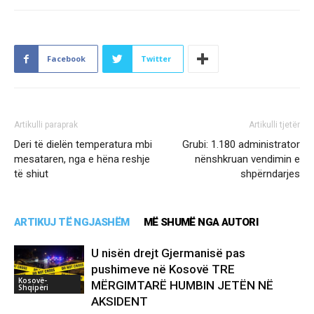
Facebook
Twitter
Artikulli paraprak
Artikulli tjetër
Deri të dielën temperatura mbi
Grubi: 1.180 administrator
mesataren, nga e hëna reshje
nënshkruan vendimin e
të shiut
shpërndarjes
ARTIKUJ TË NGJASHËM
MË SHUMË NGA AUTORI
U nisën drejt Gjermanisë pas
pushimeve në Kosovë TRE
Kosovë-
MËRGIMTARË HUMBIN JETËN NË
Shqipëri
AKSIDENT