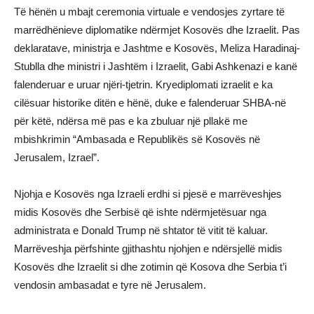
Të hënën u mbajt ceremonia virtuale e vendosjes zyrtare të
marrëdhënieve diplomatike ndërmjet Kosovës dhe Izraelit. Pas
deklaratave, ministrja e Jashtme e Kosovës, Meliza Haradinaj-
Stublla dhe ministri i Jashtëm i Izraelit, Gabi Ashkenazi e kanë
falenderuar e uruar njëri-tjetrin. Kryediplomati izraelit e ka
cilësuar historike ditën e hënë, duke e falenderuar SHBA-në
për këtë, ndërsa më pas e ka zbuluar një pllakë me
mbishkrimin “Ambasada e Republikës së Kosovës në
Jerusalem, Izrael”.
Njohja e Kosovës nga Izraeli erdhi si pjesë e marrëveshjes
midis Kosovës dhe Serbisë që ishte ndërmjetësuar nga
administrata e Donald Trump në shtator të vitit të kaluar.
Marrëveshja përfshinte gjithashtu njohjen e ndërsjellë midis
Kosovës dhe Izraelit si dhe zotimin që Kosova dhe Serbia t’i
vendosin ambasadat e tyre në Jerusalem.