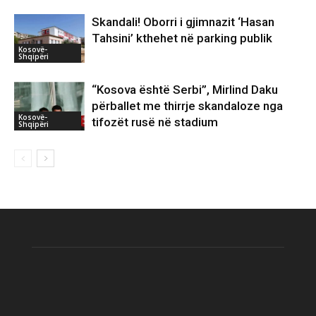
Skandali! Oborri i gjimnazit ‘Hasan
Tahsini’ kthehet në parking publik
Kosovë-
Shqipëri
“Kosova është Serbi”, Mirlind Daku
përballet me thirrje skandaloze nga
Kosovë-
tifozët rusë në stadium
Shqipëri