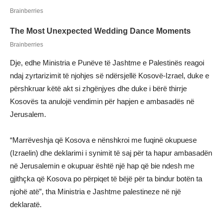
Dje, edhe Ministria e Punëve të Jashtme e Palestinës reagoi
ndaj zyrtarizimit të njohjes së ndërsjellë Kosovë-Izrael, duke e
përshkruar këtë akt si zhgënjyes dhe duke i bërë thirrje
Kosovës ta anulojë vendimin për hapjen e ambasadës në
Jerusalem.
“Marrëveshja që Kosova e nënshkroi me fuqinë okupuese
(Izraelin) dhe deklarimi i synimit të saj për ta hapur ambasadën
në Jerusalemin e okupuar është një hap që bie ndesh me
gjithçka që Kosova po përpiqet të bëjë për ta bindur botën ta
njohë atë”, tha Ministria e Jashtme palestineze në një
deklaratë.