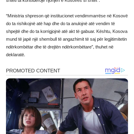
shteti ta konsiderojë njohjen e Kosovës si shtet”.
“Ministria shpreson që institucionet vendimmarrëse në Kosovë
do ta rishikojnë atë hap dhe do ta anulojnë atë vendim të
shpejtë dhe do ta korrigjojnë atë akt të gabuar. Kështu, Kosova
mund të japë një shembull të angazhimit të saj për legjitimitetin
ndërkombëtar dhe të drejtën ndërkombëtare”, thuhet në
deklaratë.