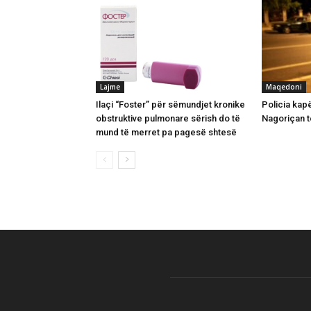
Lajme
Maqedoni
Ilaçi “Foster” për sëmundjet kronike
Policia kap
obstruktive pulmonare sërish do të
Nagoriçan 
mund të merret pa pagesë shtesë