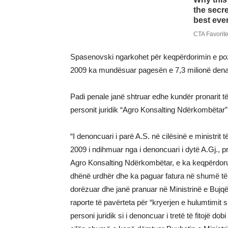
Spasenovski ngarkohet për keqpërdorimin e pozitë
2009 ka mundësuar pagesën e 7,3 milionë denar
Padi penale janë shtruar edhe kundër pronarit t
personit juridik “Agro Konsalting Ndërkombëtar”
“I denoncuari i parë A.S. në cilësinë e ministrit
2009 i ndihmuar nga i denoncuari i dytë A.Gj., pro
Agro Konsalting Ndërkombëtar, e ka keqpërdorur
dhënë urdhër dhe ka paguar fatura në shumë të
dorëzuar dhe janë pranuar në Ministrinë e Bujqë
raporte të pavërteta për “kryerjen e hulumtimit
personi juridik si i denoncuar i tretë të fitojë d