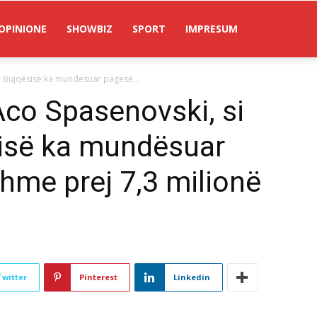
OPINIONE
SHOWBIZ
SPORT
IMPRESUM
 i Bujqësisë ka mundësuar pagesë...
Aco Spasenovski, si
sisë ka mundësuar
shme prej 7,3 milionë
Twitter
Pinterest
Linkedin