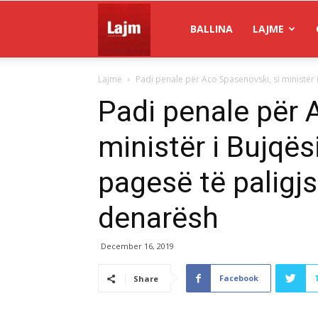
Gazeta
BALLINA
LAJME
Lajme
Padi penale për Aco Spasenovski, si ministër
Lajm
Padi penale për 
ministër i Bujqë
pagesë të paligj
denarësh
December 16, 2019
Facebook
Share