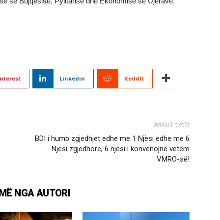
së së Bujqësisë, Pylltarisë dhe Ekonomisë së Ujërave,
nterest
Linkedin
ReddIt
Artikulli tjetër
BDI i humb zgjedhjet edhe me 1 Njësi edhe me 6
Njësi zgjedhore, 6 njësi i konvenojnë vetëm
VMRO-së!
MË NGA AUTORI