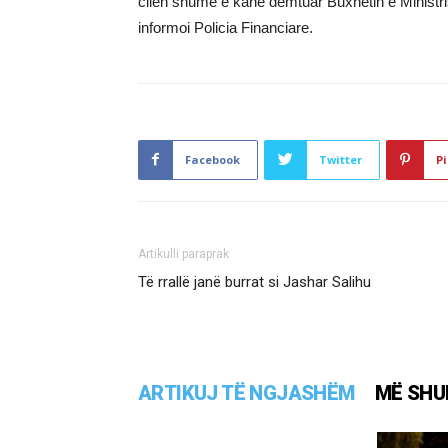
cilën shumë e kanë dëmtuar Buxhetin e Ministri
informoi Policia Financiare.
Facebook
Twitter
Pi
Artikulli paraprak
Të rrallë janë burrat si Jashar Salihu
ARTIKUJ TË NGJASHËM
MË SHU