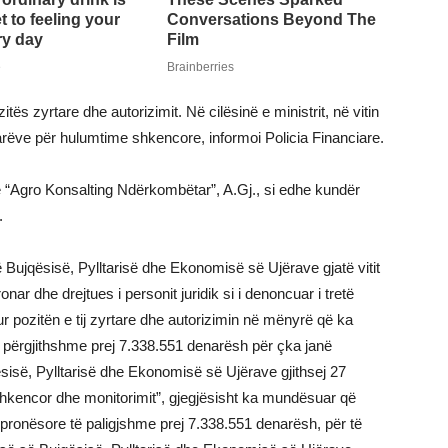
s zyrtare dhe autorizimit. Në cilësinë e ministrit, në vitin
ëve për hulumtime shkencore, informoi Policia Financiare.
ë “Agro Konsalting Ndërkombëtar”, A.Gj., si edhe kundër
.
 të Bujqësisë, Pylltarisë dhe Ekonomisë së Ujërave gjatë vitit
nar dhe drejtues i personit juridik si i denoncuar i tretë
 pozitën e tij zyrtare dhe autorizimin në mënyrë që ka
 përgjithshme prej 7.338.551 denarësh për çka janë
sisë, Pylltarisë dhe Ekonomisë së Ujërave gjithsej 27
 shkencor dhe monitorimit”, gjegjësisht ka mundësuar që
obi pronësore të paligjshme prej 7.338.551 denarësh, për të