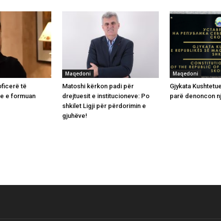
Maqedoni
Maqedoni
oficerë të
Matoshi kërkon padi për
Gjykata Kushtetu
re e formuan
drejtuesit e institucioneve: Po
parë denoncon nj
shkilet Ligji për përdorimin e
gjuhëve!