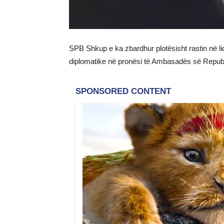
SPB Shkup e ka zbardhur plotësisht rastin në li
diplomatike në pronësi të Ambasadës së Republ