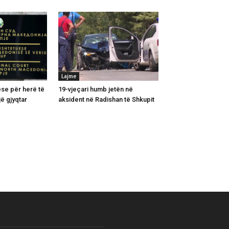
Lajme
ese për herë të
19-vjeçari humb jetën në
ë gjyqtar
aksident në Radishan të Shkupit