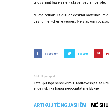
të dyshimit bazë se e ka kryer veprën penale.
“Gjatë hetimit u siguruan dëshmi materiale, mi
veshur në kohën e veprës. Në stacionin policor,
Facebook
Twitter
Pi
Artikulli paraprak
Tetë vjet nga nënshkrimi i “Marrëveshjes së Pr
ende nuk i ka hapur negociatat me BE-në
ARTIKUJ TË NGJASHËM
MË SHU