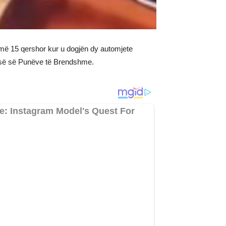
r më 15 qershor kur u dogjën dy automjete
risë së Punëve të Brendshme.