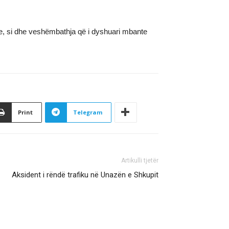
ne, si dhe veshëmbathja që i dyshuari mbante
Print
Telegram
Artikulli tjetër
Aksident i rëndë trafiku në Unazën e Shkupit