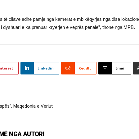
dis të cilave edhe pamje nga kamerat e mbikëqyrjes nga disa lokacio
 i dyshuari e ka pranuar kryerjen e veprës penale”, thonë nga MPB.
nterest
Linkedin
ReddIt
Email
espës”, Maqedonia e Veriut
MË NGA AUTORI