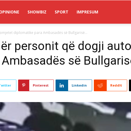
OPINIONE
SHOWBIZ
SPORT
IMPRESUM
tomjetet diplomatike para Ambasadës së Bullgarisë...
ër personit që dogji aut
a Ambasadës së Bullgari
Twitter
Pinterest
Linkedin
ReddIt