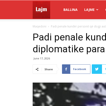
Gazeta
BALLINA
LAJME
Maqedoni
Padi penale kundër personit që dogji au
Lajm
Padi penale kund
diplomatike par
June 17, 2026
Facebook
Share