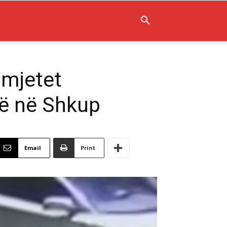
omjetet
së në Shkup
Email
Print