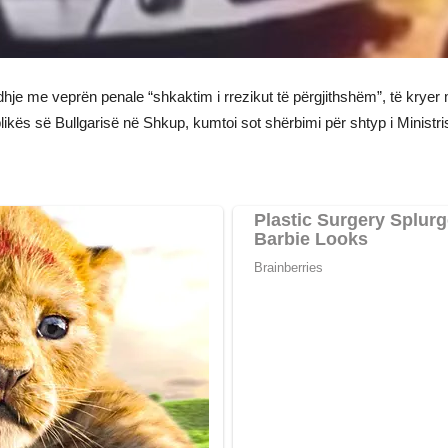
dhje me veprën penale “shkaktim i rrezikut të përgjithshëm”, të krye
ikës së Bullgarisë në Shkup, kumtoi sot shërbimi për shtyp i Minist