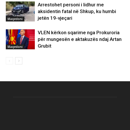
Arrestohet personi i lidhur me
aksidentin fatal në Shkup, ku humbi
jetën 19-vjeçari
Maqedoni
VLEN kërkon sqarime nga Prokuroria
për mungesën e aktakuzës ndaj Artan
Grubit
Maqedoni