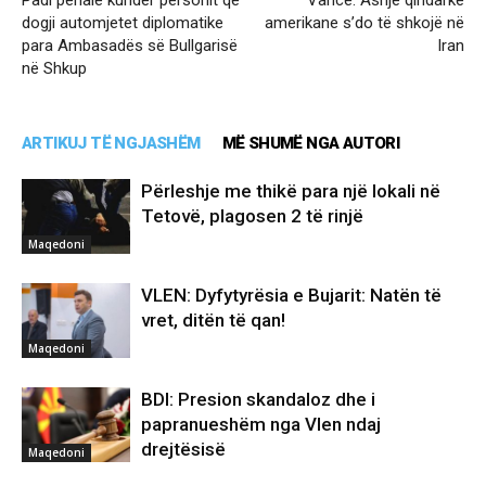
Padi penale kundër personit që
Vance: Asnjë qindarkë
dogji automjetet diplomatike
amerikane s’do të shkojë në
para Ambasadës së Bullgarisë
Iran
në Shkup
ARTIKUJ TË NGJASHËM
MË SHUMË NGA AUTORI
Përleshje me thikë para një lokali në
Tetovë, plagosen 2 të rinjë
Maqedoni
VLEN: Dyfytyrësia e Bujarit: Natën të
vret, ditën të qan!
Maqedoni
BDI: Presion skandaloz dhe i
papranueshëm nga Vlen ndaj
drejtësisë
Maqedoni