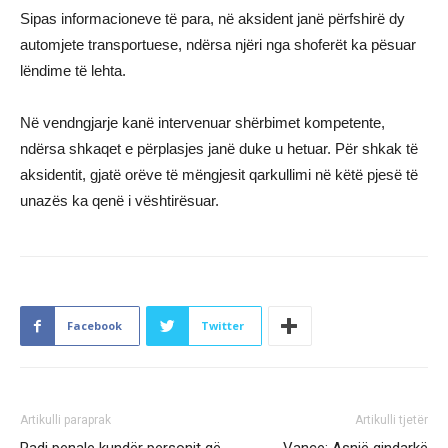
Sipas informacioneve të para, në aksident janë përfshirë dy
automjete transportuese, ndërsa njëri nga shoferët ka pësuar
lëndime të lehta.
Në vendngjarje kanë intervenuar shërbimet kompetente,
ndërsa shkaqet e përplasjes janë duke u hetuar. Për shkak të
aksidentit, gjatë orëve të mëngjesit qarkullimi në këtë pjesë të
unazës ka qenë i vështirësuar.
Facebook
Twitter
Artikulli paraprak
Artikulli tjetër