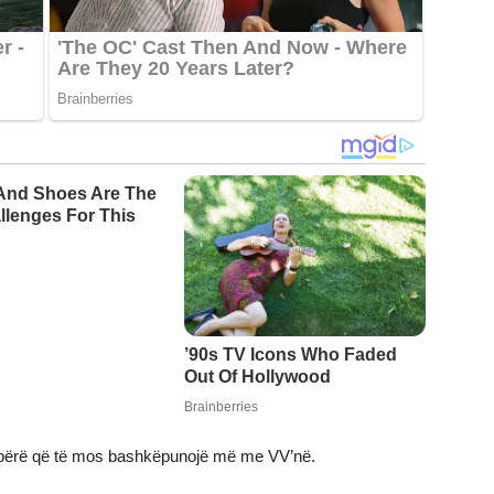
ka bërë që të mos bashkëpunojë më me VV’në.