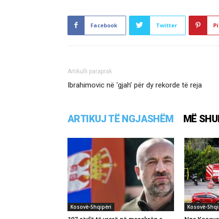
Facebook
Twitter
Pi
Artikulli paraprak
Ibrahimovic në ‘gjah’ për dy rekorde të reja
ARTIKUJ TË NGJASHËM
MË SHU
Kosovë-Shqipëri
Kosovë-Shqi