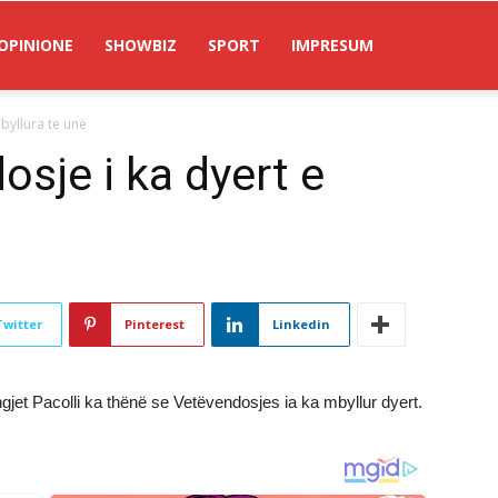
OPINIONE
SHOWBIZ
SPORT
IMPRESUM
mbyllura te unë
osje i ka dyert e
Twitter
Pinterest
Linkedin
gjet Pacolli ka thënë se Vetëvendosjes ia ka mbyllur dyert.