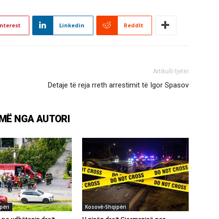
nterest
Linkedin
ReddIt
Artikulli tjetër
Detaje të reja rreth arrestimit të Igor Spasov
MË NGA AUTORI
përi
Kosovë-Shqipëri