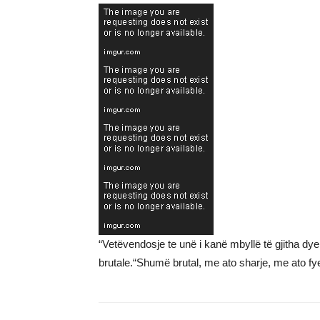
“Vetëvendosje te unë i kanë mbyllë të gjitha dyer
brutale.“Shumë brutal, me ato sharje, me ato fye