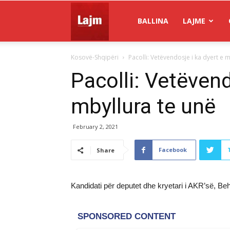
Gazeta
BALLINA
LAJME
Kosovë-Shqipëri
Pacolli: Vetëvendosje i ka dyert e 
Lajm
Pacolli: Vetëvend
mbyllura te unë
February 2, 2021
Facebook
Share
Kandidati për deputet dhe kryetari i AKR’së, Beh