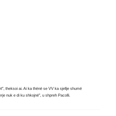
t”, theksoi ai. Ai ka thënë se VV ka sjellje shumë
rje nuk e di ku shkojnë”, u shpreh Pacolli.