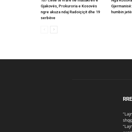
107 civilë të vrarë në masakrën e
Nga Kosova 
Gjakovës, Prokuroria e Kosovës
Gjermanisë:
ngre akuza ndaj Radoiçiçit dhe 19
humbin jetë
serbëve
RR
“Laj
shqi
“Laj