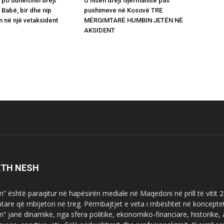
po udhëtonin drejt
U nisën drejt Gjermanisë pas
 Babë, bir dhe nip
pushimeve në Kosovë TRE
n në një vetaksident
MËRGIMTARË HUMBIN JETËN NË
AKSIDENT
ETH NESH
m” është paraqitur në hapësirën mediale në Maqedoni në prill të vitit
ptare që mbijeton në treg. Përmbajtjet e veta i mbështet në koncepte
m” janë dinamike, nga sfera politike, ekonomiko-financiare, historike,