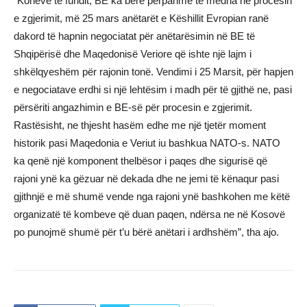
“Kohëve të fundit, BE ka bërë përparime të mëdha në procesin
e zgjerimit, më 25 mars anëtarët e Këshillit Evropian ranë
dakord të hapnin negociatat për anëtarësimin në BE të
Shqipërisë dhe Maqedonisë Veriore që ishte një lajm i
shkëlqyeshëm për rajonin tonë. Vendimi i 25 Marsit, për hapjen
e negociatave erdhi si një lehtësim i madh për të gjithë ne, pasi
përsëriti angazhimin e BE-së për procesin e zgjerimit.
Rastësisht, ne thjesht hasëm edhe me një tjetër moment
historik pasi Maqedonia e Veriut iu bashkua NATO-s. NATO
ka qenë një komponent thelbësor i paqes dhe sigurisë që
rajoni ynë ka gëzuar në dekada dhe ne jemi të kënaqur pasi
gjithnjë e më shumë vende nga rajoni ynë bashkohen me këtë
organizatë të kombeve që duan paqen, ndërsa ne në Kosovë
po punojmë shumë për t’u bërë anëtari i ardhshëm”, tha ajo.