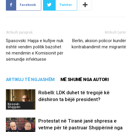
Facebook
Twitter
Artikulli paraprak
Artikulli tjetër
Spasovski: Hapja e kufijve nuk
Berlin, aksion policor kundër
është vendim politik bazohet
kontrabandimit me migrantë
në mendimin e Komisionit për
sëmundje infektuese
ARTIKUJ TË NGJASHËM
MË SHUMË NGA AUTORI
Robelli: LDK duhet të tregojë kë
dëshiron ta bëjë president?
Kosovë-
Shqipëri
Protestat në Tiranë janë shpresa e
vetme për të pastruar Shqipërinë nga