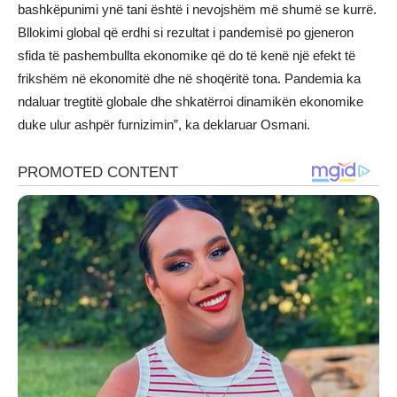
bashkëpunimi ynë tani është i nevojshëm më shumë se kurrë.
Bllokimi global që erdhi si rezultat i pandemisë po gjeneron
sfida të pashembullta ekonomike që do të kenë një efekt të
frikshëm në ekonomitë dhe në shoqëritë tona. Pandemia ka
ndaluar tregtitë globale dhe shkatërroi dinamikën ekonomike
duke ulur ashpër furnizimin”, ka deklaruar Osmani.