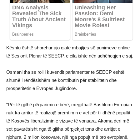
Kështu është shprehur ajo gjatë mbajtjes së punimeve online
të Sesionit Plenar të SEECP, e cila ishte nën udhëheqjen e saj.
Osmani tha se roli i kuvendit parlamentar të SEECP është
shumë i rëndësishëm në kontributin për stabilitetin dhe
prosperitetin e Evropës Juglindore.
“Për të gjithë përparimin e bërë, megjithatë Bashkimi Evropian
nuk ka arritur të realizojë premtimin e vet për t’i dhënë popullit
të Kosovës liberalizimin e vizave të vonuara. Akoma deri më
sot pavarësisht nga të gjitha përpjekjet tona dhe arritjet e
njohura, 2 milion kosovarë, një nga popujt më pro evropianë,