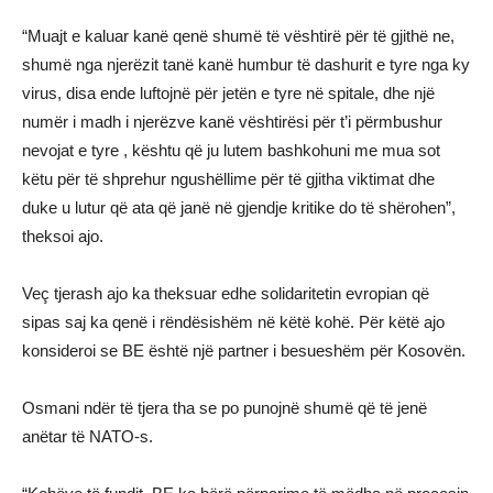
“Muajt e kaluar kanë qenë shumë të vështirë për të gjithë ne,
shumë nga njerëzit tanë kanë humbur të dashurit e tyre nga ky
virus, disa ende luftojnë për jetën e tyre në spitale, dhe një
numër i madh i njerëzve kanë vështirësi për t’i përmbushur
nevojat e tyre , kështu që ju lutem bashkohuni me mua sot
këtu për të shprehur ngushëllime për të gjitha viktimat dhe
duke u lutur që ata që janë në gjendje kritike do të shërohen”,
theksoi ajo.
Veç tjerash ajo ka theksuar edhe solidaritetin evropian që
sipas saj ka qenë i rëndësishëm në këtë kohë. Për këtë ajo
konsideroi se BE është një partner i besueshëm për Kosovën.
Osmani ndër të tjera tha se po punojnë shumë që të jenë
anëtar të NATO-s.