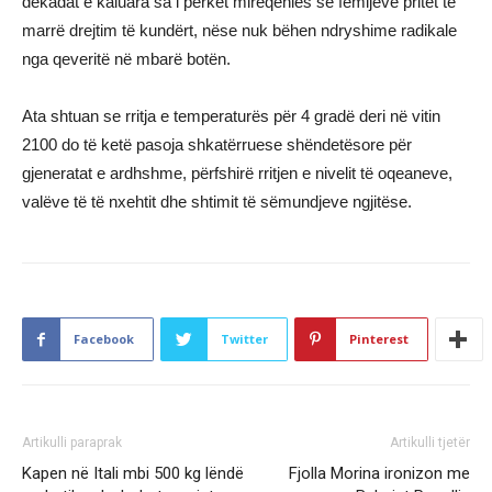
dekadat e kaluara sa i përket mirëqenies së fëmijëve pritet të
marrë drejtim të kundërt, nëse nuk bëhen ndryshime radikale
nga qeveritë në mbarë botën.
Ata shtuan se rritja e temperaturës për 4 gradë deri në vitin
2100 do të ketë pasoja shkatërruese shëndetësore për
gjeneratat e ardhshme, përfshirë rritjen e nivelit të oqeaneve,
valëve të të nxehtit dhe shtimit të sëmundjeve ngjitëse.
Facebook
Twitter
Pinterest
Artikulli paraprak
Artikulli tjetër
Kapen në Itali mbi 500 kg lëndë
Fjolla Morina ironizon me