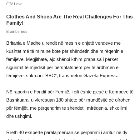
Britania e Madhe u rendit në mesin e dhjetë vendeve me
kushtet më të mira në botë për shëndetin dhe mirëqenin e
fëmijëve. Megjithatë, ajo shënoi kthim prapa sa i përket
sigurimit të mjedisit për përshtatshëm për të ardhmen e
fëmijëve, shkruan “BBC”, transmeton Gazeta Express.
Në raportin e Fondit për Fëmijë, i cili është pjesë e Kombeve të
Bashkuara, u vlerësuan 180 shtete për mundësitë që ofrohen
për fëmijët, me përqendrim te shëndeti, mirëqenia, shkollimi
dhe ushqimi.
Rreth 40 ekspertë paralajmëruan se përparimi i arritur në dy