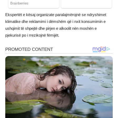
Ekspertët e kësaj organizate paralajmërojnë se ndryshimet
klimatike dhe reklamimi i dëmshëm që i nxit konsumimin e
ushqimit të shpejtë dhe pirjen e alkoolit nën moshën e
pjekurisë po i rrezikojnë fëmijët.