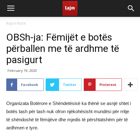
Rajon-Botë
OBSh-ja: Fëmijët e botës
përballen me të ardhme të
pasigurt
February 19, 2020
Facebook
Twitter
Pinterest
Organizata Botërore e Shëndetësisë ka thënë se asnjë shtet i
botës tash për tash nuk ofron njëkohësisht mundësi për rritje
të shëndoshë të fëmijëve dhe mjedis të përshtatshëm për të
ardhmen e tyre.