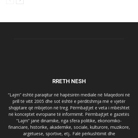
RRETH NESH
“Lajm” është paraqitur në hapësirën mediale në Maqedoni në
prill të vitit 2005 dhe sot është e përditshmja më e vjetër
shqiptare që mbijeton në treg. Përmbajtjet e veta i mbështet
në konceptet evropiane të informimit. Përmbajtjet e gazetës
“Lajm” janë dinamike, nga sfera politike, ekonomiko-
financiare, historike, akademike, sociale, kulturore, muzikore,
argëtuese, sportive, etj.. Falë përkushtimit dhe