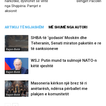
narkotike, dyshohet se vinte
Behgjet Pacollin
nga Shqipëria. Pamjet e
aksionit
ARTIKUJ TË NGJASHËM
MË SHUMË NGA AUTORI
SHBA-të ‘godasin’ Moskën dhe
Teheranin, Senati miraton paketën e re
të sanksioneve
Rajon-Botë
WSJ: Putin mund ta sulmojë NATO-n
këtë vjeshtë
Rajon-Botë
Masoneria kërkon një brez të ri
anëtarësh, ndërsa përballet me
plakjen e komunitetit
Rajon-Botë