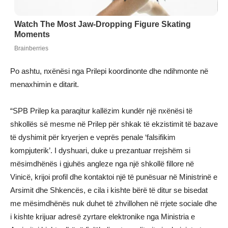
Po ashtu, nxënësi nga Prilepi koordinonte dhe ndihmonte në
menaxhimin e ditarit.
“SPB Prilep ka paraqitur kallëzim kundër një nxënësi të
shkollës së mesme në Prilep për shkak të ekzistimit të bazave
të dyshimit për kryerjen e veprës penale ‘falsifikim
kompjuterik’. I dyshuari, duke u prezantuar rrejshëm si
mësimdhënës i gjuhës angleze nga një shkollë fillore në
Vinicë, krijoi profil dhe kontaktoi një të punësuar në Ministrinë e
Arsimit dhe Shkencës, e cila i kishte bërë të ditur se bisedat
me mësimdhënës nuk duhet të zhvillohen në rrjete sociale dhe
i kishte krijuar adresë zyrtare elektronike nga Ministria e