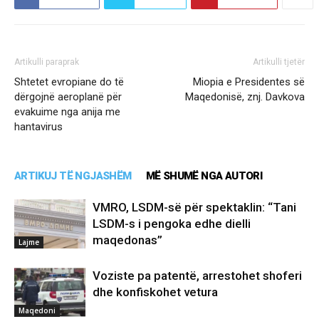
Artikulli paraprak
Artikulli tjetër
Shtetet evropiane do të
Miopia e Presidentes së
dërgojnë aeroplanë për
Maqedonisë, znj. Davkova
evakuime nga anija me
hantavirus
ARTIKUJ TË NGJASHËM
MË SHUMË NGA AUTORI
VMRO, LSDM-së për spektaklin: “Tani
LSDM-s i pengoka edhe dielli
maqedonas”
Lajme
Voziste pa patentë, arrestohet shoferi
dhe konfiskohet vetura
Maqedoni