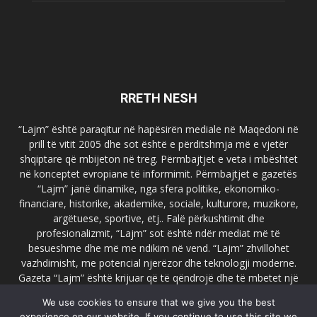
RRETH NESH
“Lajm” është paraqitur në hapësirën mediale në Maqedoni në
prill të vitit 2005 dhe sot është e përditshmja më e vjetër
shqiptare që mbijeton në treg. Përmbajtjet e veta i mbështet
në konceptet evropiane të informimit. Përmbajtjet e gazetës
“Lajm” janë dinamike, nga sfera politike, ekonomiko-
financiare, historike, akademike, sociale, kulturore, muzikore,
argëtuese, sportive, etj.. Falë përkushtimit dhe
profesionalizmit, “Lajm” sot është ndër mediat më të
besueshme dhe më me ndikim në vend. “Lajm” zhvillohet
vazhdimisht, me potencial njerëzor dhe teknologji moderne.
Gazeta “Lajm” është krijuar që të qëndrojë dhe të mbetet një
emër i dallueshëm në hapësirat ballkanike dhe evropiane. Ueb
We use cookies to ensure that we give you the best
faqja zyrtare e gazetës “Lajm”, www.lajmpress.org është një
experience on our website. If you continue to use this site we