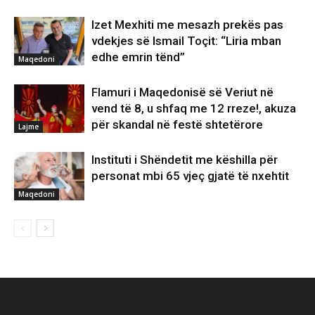
Izet Mexhiti me mesazh prekës pas
vdekjes së Ismail Toçit: “Liria mban
edhe emrin tënd”
Maqedoni
Flamuri i Maqedonisë së Veriut në
vend të 8, u shfaq me 12 rreze!, akuza
për skandal në festë shtetërore
Lajme
Instituti i Shëndetit me këshilla për
personat mbi 65 vjeç gjatë të nxehtit
Maqedoni