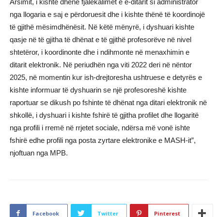
Arsimit, i kishte dhënë fjalëkalimet e e-ditarit si administrator
nga llogaria e saj e përdoruesit dhe i kishte thënë të koordinojë
të gjithë mësimdhënësit. Në këtë mënyrë, i dyshuari kishte
qasje në të gjitha të dhënat e të gjithë profesorëve në nivel
shtetëror, i koordinonte dhe i ndihmonte në menaxhimin e
ditarit elektronik. Në periudhën nga viti 2022 deri në nëntor
2025, në momentin kur ish-drejtoresha ushtruese e detyrës e
kishte informuar të dyshuarin se një profesoreshë kishte
raportuar se dikush po fshinte të dhënat nga ditari elektronik në
shkollë, i dyshuari i kishte fshirë të gjitha profilet dhe llogaritë
nga profili i rremë në rrjetet sociale, ndërsa më vonë ishte
fshirë edhe profili nga posta zyrtare elektronike e MASH-it”,
njoftuan nga MPB.
Facebook
Twitter
Pinterest