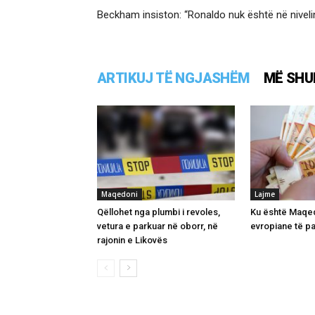
Beckham insiston: “Ronaldo nuk është në niveli
ARTIKUJ TË NGJASHËM
MË SHU
Maqedoni
Lajme
Qëllohet nga plumbi i revoles,
Ku është Maqed
vetura e parkuar në oborr, në
evropiane të p
rajonin e Likovës