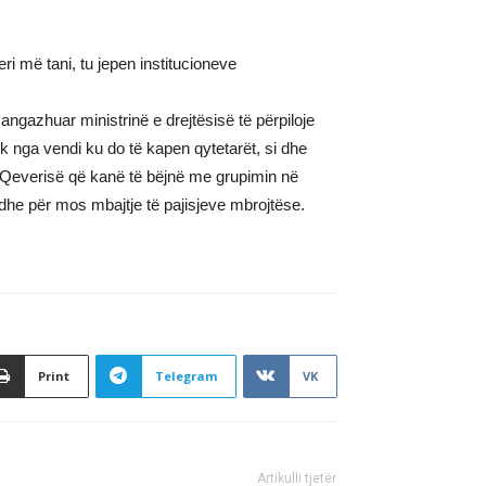
ri më tani, tu jepen institucioneve
ngazhuar ministrinë e drejtësisë të përpiloje
k nga vendi ku do të kapen qytetarët, si dhe
t e Qeverisë që kanë të bëjnë me grupimin në
he për mos mbajtje të pajisjeve mbrojtëse.
Print
Telegram
VK
Artikulli tjetër