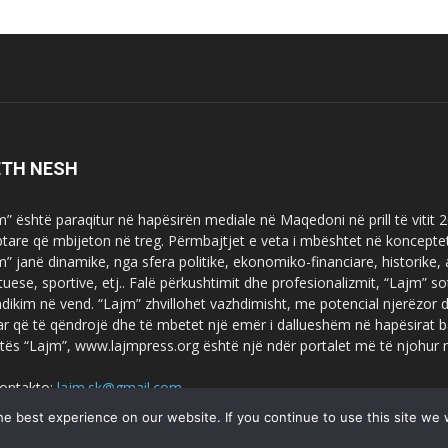
ETH NESH
m” është paraqitur në hapësirën mediale në Maqedoni në prill të vitit
ptare që mbijeton në treg. Përmbajtjet e veta i mbështet në koncepte
m” janë dinamike, nga sfera politike, ekonomiko-financiare, historike,
tuese, sportive, etj.. Falë përkushtimit dhe profesionalizmit, “Lajm
dikim në vend. “Lajm” zhvillohet vazhdimisht, me potencial njerëzor
uar që të qëndrojë dhe të mbetet një emër i dallueshëm në hapësirat b
tës “Lajm”, www.lajmpress.org është një ndër portalet më të njohur
ontakto:
lajm.sk@gmail.com
e best experience on our website. If you continue to use this site we w