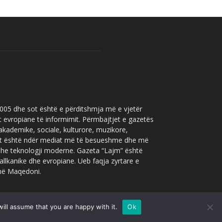
 2005 dhe sot është e përditshmja më e vjetër
t evropiane të informimit. Përmbajtjet e gazetës
 akademike, sociale, kulturore, muzikore,
” sot është ndër mediat më të besueshme dhe më
 dhe teknologji moderne. Gazeta “Lajm” është
allkanike dhe evropiane. Ueb faqja zyrtare e
 në Maqedoni.
ill assume that you are happy with it.
Ok