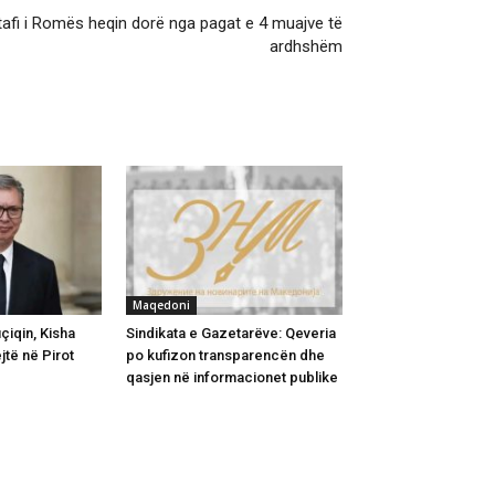
 stafi i Romës heqin dorë nga pagat e 4 muajve të
ardhshëm
Maqedoni
iqin, Kisha
Sindikata e Gazetarëve: Qeveria
jtë në Pirot
po kufizon transparencën dhe
qasjen në informacionet publike