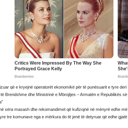
izuar që e kryejnë operatorët ekonomikë për të punësuarit e tyre deri 
 të Brendshme dhe Ministrinë e Mbrojtjes – Armatën e Republikës së 
a”
në sëra masash dhe rekomandimet që kufizojnë në mënyrë edhe më s
re tre komunave nga e mërkura do të jenë të detyruar që edhe gjatë l