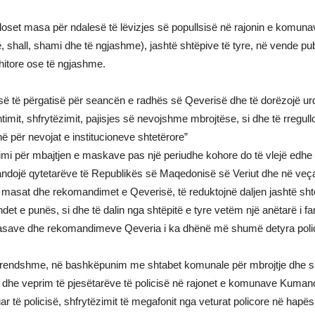
endoset masa për ndalesë të lëvizjes së popullsisë në rajonin e komun
hall, shami dhe të ngjashme), jashtë shtëpive të tyre, në vende publik
shitore ose të ngjashme.
së të përgatisë për seancën e radhës së Qeverisë dhe të dorëzojë urdh
imit, shfrytëzimit, pajisjes së nevojshme mbrojtëse, si dhe të rregul
 për nevojat e institucioneve shtetërore”
imi për mbajtjen e maskave pas një periudhe kohore do të vlejë edhe p
ndojë qytetarëve të Republikës së Maqedonisë së Veriut dhe në veçan
 masat dhe rekomandimet e Qeverisë, të reduktojnë daljen jashtë shtëp
et e punës, si dhe të dalin nga shtëpitë e tyre vetëm një anëtarë i fa
save dhe rekomandimeve Qeveria i ka dhënë më shumë detyra policisë
Brendshme, në bashkëpunim me shtabet komunale për mbrojtje dhe shp
ë dhe veprim të pjesëtarëve të policisë në rajonet e komunave Kumano
r të policisë, shfrytëzimit të megafonit nga veturat policore në hapës