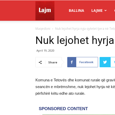
Gazeta
BALLINA
LAJME
Maqedoni
Nuk lejohet hyrja nga qytetet tjera në Te
Lajm
Nuk lejohet hyrja
April 19, 2020
Facebook
Share
Komuna e Tetovës dhe komunat rurale që gravitoj
seancën e mbrëmshme, nuk lejohet hyrja në këto
përfshirë këtu edhe ato rurale.