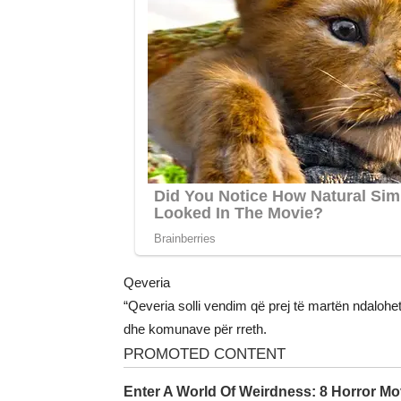
Qeveria
“Qeveria solli vendim që prej të martën ndalohet
dhe komunave për rreth.