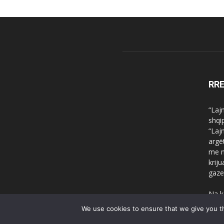
RR
“Laj
shqi
“Laj
argë
me n
krij
gaze
Na k
We use cookies to ensure that we give you th