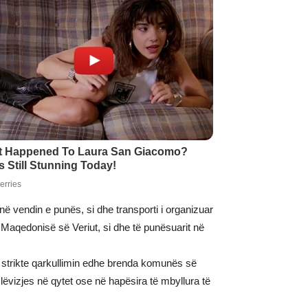
në vendin e punës, si dhe transporti i organizuar
Maqedonisë së Veriut, si dhe të punësuarit në
trikte qarkullimin edhe brenda komunës së
ëvizjes në qytet ose në hapësira të mbyllura të