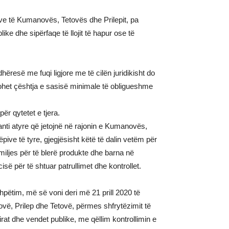
ave të Kumanovës, Tetovës dhe Prilepit, pa
e dhe sipërfaqe të llojit të hapur ose të
ëresë me fuqi ligjore me të cilën juridikisht do
lohet çështja e sasisë minimale të obligueshme
ër qytetet e tjera.
ti atyre që jetojnë në rajonin e Kumanovës,
ive të tyre, gjegjësisht këtë të dalin vetëm për
miljes për të blerë produkte dhe barna në
 për të shtuar patrullimet dhe kontrollet.
ëtim, më së voni deri më 21 prill 2020 të
vë, Prilep dhe Tetovë, përmes shfrytëzimit të
irat dhe vendet publike, me qëllim kontrollimin e