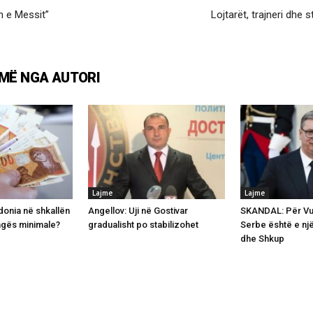
n e Messit”
Lojtarët, trajneri dhe
MË NGA AUTORI
Lajme
Lajme
onia në shkallën
Angellov: Uji në Gostivar
SKANDAL: Për Vuç
agës minimale?
gradualisht po stabilizohet
Serbe është e një
dhe Shkup