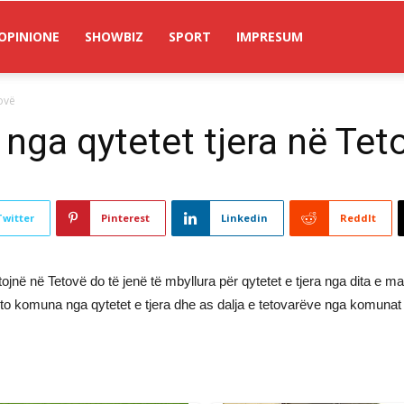
OPINIONE
SHOWBIZ
SPORT
IMPRESUM
tovë
 nga qytetet tjera në Tet
Twitter
Pinterest
Linkedin
ReddIt
në në Tetovë do të jenë të mbyllura për qytetet e tjera nga dita e m
 komuna nga qytetet e tjera dhe as dalja e tetovarëve nga komunat e 