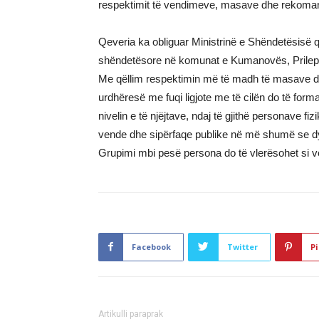
respektimit të vendimeve, masave dhe rekoman
Qeveria ka obliguar Ministrinë e Shëndetësisë që
shëndetësore në komunat e Kumanovës, Prilepi
Me qëllim respektimin më të madh të masave dhe 
urdhëresë me fuqi ligjote me të cilën do të for
nivelin e të njëjtave, ndaj të gjithë personave 
vende dhe sipërfaqe publike në më shumë se dy
Grupimi mbi pesë persona do të vlerësohet si 
Facebook
Twitter
Pi
Artikulli paraprak